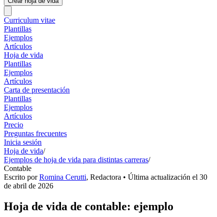
Crear hoja de vida
Curriculum vitae
Plantillas
Ejemplos
Artículos
Hoja de vida
Plantillas
Ejemplos
Artículos
Carta de presentación
Plantillas
Ejemplos
Artículos
Precio
Preguntas frecuentes
Inicia sesión
Hoja de vida
/
Ejemplos de hoja de vida para distintas carreras
/
Contable
Escrito por
Romina Cerutti
,
Redactora
• Última actualización el
30
de abril de 2026
Hoja de vida de contable: ejemplo