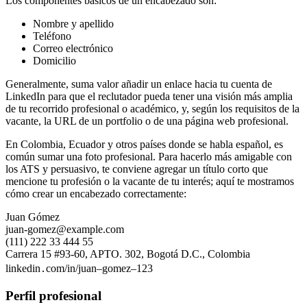
Los componentes básicos de un encabezado son:
Nombre y apellido
Teléfono
Correo electrónico
Domicilio
Generalmente, suma valor añadir un enlace hacia tu cuenta de
LinkedIn para que el reclutador pueda tener una visión más amplia
de tu recorrido profesional o académico, y, según los requisitos de la
vacante, la URL de un portfolio o de una página web profesional.
En Colombia, Ecuador y otros países donde se habla español, es
común sumar una foto profesional. Para hacerlo más amigable con
los ATS y persuasivo, te conviene agregar un título corto que
mencione tu profesión o la vacante de tu interés; aquí te mostramos
cómo crear un encabezado correctamente:
Juan Gómez
juan-gomez@example.com
(111) 222 33 444 55
Carrera 15 #93-60, APTO. 302, Bogotá D.C., Colombia
linkedin․com/in/juan–gomez–123
Perfil profesional