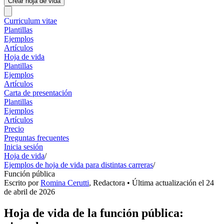
Crear hoja de vida
Curriculum vitae
Plantillas
Ejemplos
Artículos
Hoja de vida
Plantillas
Ejemplos
Artículos
Carta de presentación
Plantillas
Ejemplos
Artículos
Precio
Preguntas frecuentes
Inicia sesión
Hoja de vida
/
Ejemplos de hoja de vida para distintas carreras
/
Función pública
Escrito por
Romina Cerutti
,
Redactora
• Última actualización el
24
de abril de 2026
Hoja de vida de la función pública: