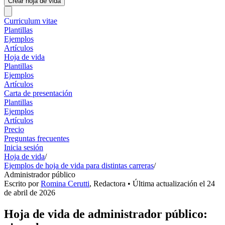
Crear hoja de vida
Curriculum vitae
Plantillas
Ejemplos
Artículos
Hoja de vida
Plantillas
Ejemplos
Artículos
Carta de presentación
Plantillas
Ejemplos
Artículos
Precio
Preguntas frecuentes
Inicia sesión
Hoja de vida
/
Ejemplos de hoja de vida para distintas carreras
/
Administrador público
Escrito por
Romina Cerutti
,
Redactora
• Última actualización el
24
de abril de 2026
Hoja de vida de administrador público: