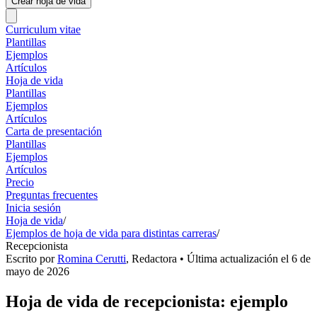
Crear hoja de vida
Curriculum vitae
Plantillas
Ejemplos
Artículos
Hoja de vida
Plantillas
Ejemplos
Artículos
Carta de presentación
Plantillas
Ejemplos
Artículos
Precio
Preguntas frecuentes
Inicia sesión
Hoja de vida
/
Ejemplos de hoja de vida para distintas carreras
/
Recepcionista
Escrito por
Romina Cerutti
,
Redactora
• Última actualización el
6 de
mayo de 2026
Hoja de vida de recepcionista: ejemplo