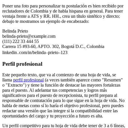
Poner una foto para personalizar tu postulación es bien recibido por
reclutadores de Colombia y de habla hispana en general. Para tener
ventaja frente a ATS y RR. HH., crea un título sintético y directo;
debajo te mostramos un ejemplo de encabezado:
Belinda Prieto
belinda-prieto@example.com
(111) 222 33 444 55
Carrera 15 #93-60, APTO. 302, Bogotá D.C., Colombia
linkedin․com/in/belinda–prieto–123
Perfil profesional
Este pequeño texto, que va al comienzo de una hoja de vida, se
llama
perfil profesional
(a veces también aparece como "Resumen"
o "Extracto") y tiene la función de destacar las mayores fortalezas
para el puesto. Al adelantar tus competencias y logros más
significativos para el puesto de recepcionista, tu perfil prepara al
responsable de contratación para lo que sigue en la hoja de vida. No
habla de metas como sí lo haría el objetivo profesional, pero puedes
redactar una versión que las integre si la compatibilidad entre las
oportunidades del cargo y tu proyección a futuro es alta.
Un perfil competitivo para tu hoja de vida debe tener de 3 a 6 líneas,