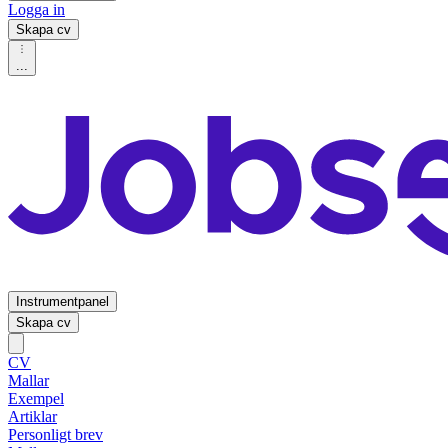
Logga in
Skapa cv
...
Instrumentpanel
Skapa cv
CV
Mallar
Exempel
Artiklar
Personligt brev