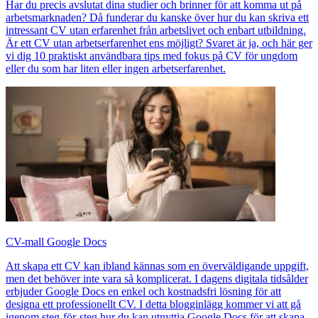
Har du precis avslutat dina studier och brinner för att komma ut på
arbetsmarknaden? Då funderar du kanske över hur du kan skriva ett
intressant CV utan erfarenhet från arbetslivet och enbart utbildning.
Är ett CV utan arbetserfarenhet ens möjligt? Svaret är ja, och här ger
vi dig 10 praktiskt användbara tips med fokus på CV för ungdom
eller du som har liten eller ingen arbetserfarenhet.
CV-mall Google Docs
Att skapa ett CV kan ibland kännas som en överväldigande uppgift,
men det behöver inte vara så komplicerat. I dagens digitala tidsålder
erbjuder Google Docs en enkel och kostnadsfri lösning för att
designa ett professionellt CV. I detta blogginlägg kommer vi att gå
igenom steg-för-steg hur du kan utnyttja Google Docs för att skapa