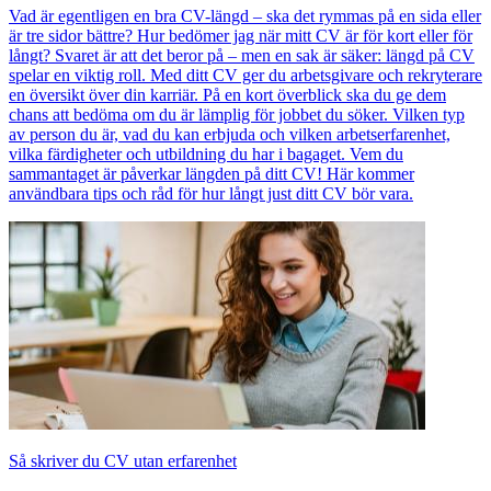
Vad är egentligen en bra CV-längd – ska det rymmas på en sida eller
är tre sidor bättre? Hur bedömer jag när mitt CV är för kort eller för
långt? Svaret är att det beror på – men en sak är säker: längd på CV
spelar en viktig roll. Med ditt CV ger du arbetsgivare och rekryterare
en översikt över din karriär. På en kort överblick ska du ge dem
chans att bedöma om du är lämplig för jobbet du söker. Vilken typ
av person du är, vad du kan erbjuda och vilken arbetserfarenhet,
vilka färdigheter och utbildning du har i bagaget. Vem du
sammantaget är påverkar längden på ditt CV! Här kommer
användbara tips och råd för hur långt just ditt CV bör vara.
Så skriver du CV utan erfarenhet