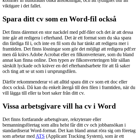
kommer in hundratals olika ansökningar, och att tydlighet blir än
viktigare i det fallet.
Spara ditt cv som en Word-fil också
Det finns däremot en stor nackdel med pdf-filer och det är att dessa
inte går att redigera i efterhand. Det är ett format som du ska spara
din färdiga fil i, och inte en fil som du har tänkt att redigera mer i
framtiden. Det finns lösningar som gör det möjligt att redigera pdf:er
men då krävs Adobe Acrobat eller en filkonverterare, som du bland
annat kan finna online. Den typen av filkonverteringen blir sällan
särskilt lyckade och kräver en del efterhandsarbete för att få saker
och ting att se ut som i ursprungsfilen.
Därför rekommenderar vi att alltid spara ditt cv som ett doc eller
docx också. Då kan du enkelt återgå till den filen i framtiden, när du
vill lägga till eller ta bort saker från ditt cv.
Vissa arbetsgivare vill ha cv i Word
Det finns fortfarande arbetsgivare, rekryterare eller
bemanningsföretag som allra helst får ditt cv och jobbansökan i
standardiserat Word-format. Det kan bland annat röra sig om företag
som arbetar med
ATS
(Applicant Tracking System), som är ett