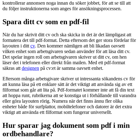
kontrollerar annonsen noga innan du söker jobbet, för att se till att
du följer instruktionerna som anges för ansökningsprocessen.
Spara ditt cv som en pdf-fil
När du har skrivit ditt cv och ska skicka in det är det lämpligast att
formatera det till pdf-format. Detta eftersom det ger stora fördelar för
layouten i ditt
cv
. Den kommer nämligen att bli likadan oavsett
vilken enhet som arbetsgivaren sedan använder för att läsa ditt cv.
Det spelar ingen roll om arbetsgivaren skriver ut ditt cv, om hen
läser det i telefonen eller direkt från mailen. Med ett pdf-format
säkras att
designen
på cv:et är samma oavsett enhet.
Eftersom många arbetsgivare skriver ut intressanta sökandens cv för
att kunna läsa på ett enklare sätt är det viktigt att använda sig av ett
filformat som går att lita på. Pdf-formatet kommer inte att få din text
att hoppa runt, rubrikerna att se konstiga ut i förhållande till varandra
eller göra layouten rörig. Numera när det finns ännu fler olika
enheter både för surfplattor, mobiltelefoner och datorer är det extra
viktigt att använda ett filformat som fungerar universellt.
Hur sparar jag dokument som pdf i min
ordbehandlare?