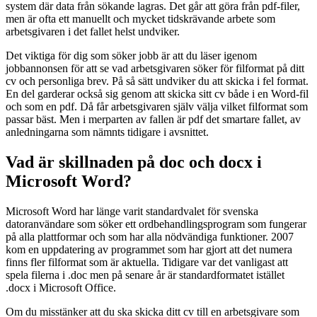
system där data från sökande lagras. Det går att göra från pdf-filer,
men är ofta ett manuellt och mycket tidskrävande arbete som
arbetsgivaren i det fallet helst undviker.
Det viktiga för dig som söker jobb är att du läser igenom
jobbannonsen för att se vad arbetsgivaren söker för filformat på ditt
cv och personliga brev. På så sätt undviker du att skicka i fel format.
En del garderar också sig genom att skicka sitt cv både i en Word-fil
och som en pdf. Då får arbetsgivaren själv välja vilket filformat som
passar bäst. Men i merparten av fallen är pdf det smartare fallet, av
anledningarna som nämnts tidigare i avsnittet.
Vad är skillnaden på doc och docx i
Microsoft Word?
Microsoft Word har länge varit standardvalet för svenska
datoranvändare som söker ett ordbehandlingsprogram som fungerar
på alla plattformar och som har alla nödvändiga funktioner. 2007
kom en uppdatering av programmet som har gjort att det numera
finns fler filformat som är aktuella. Tidigare var det vanligast att
spela filerna i .doc men på senare år är standardformatet istället
.docx i Microsoft Office.
Om du misstänker att du ska skicka ditt cv till en arbetsgivare som