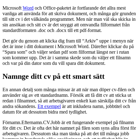
Microsoft
Word
och Office-paketet är fortfarande det allra mest
vanliga att använda för att skriva dokument, och många gör grunden
till sitt cv i det välkända programmet. Men när man väl ska skicka in
sin ansökan och sitt cv är det snyggt att omvandla filformatet från
standardformaten .doc och .docx till ett pdf-format.
Det gör du genom att klicka dig fram till “Arkiv” uppe i menyn när
det är inne i ditt dokument i Microsoft Word. Därefter klickar du på
“Spara som” och väljer sedan pdf som filformat längst ner i rutan
som kommer upp. Det är i samma skede som du väljer ett filnamn
och var på din dator som du vill spara ditt dokument.
Namnge ditt cv på ett smart sätt
En annan detalj som många missar är att när man döper cv-filen och
använder sig av ett standardnamn. Försök att få ditt cv att sticka ut
redan i filnamnet, så att arbetsgivaren enkelt kan särskilja ditt cv från
andra sökandens.
Ett exempel
är att inkludera namn, jobbtitel och
datum för att dessutom bidra med tydlighet.
Förnamn.Efternamn.CV.Jobb är ett fungerande exempel på filnamn
för ditt cv. Det är ofta det här namnet på filen som syns allra först för
arbetsgivaren. Dessutom ska man tänka på att det till många jobb