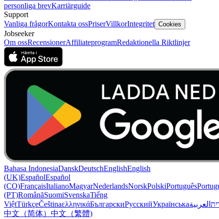
personliga brev
Karriärguide
Support
Vanliga frågor
Kontakta oss
Priser
Villkor
Integritet
Cookies
Jobseeker
Om oss
Recensioner
Affiliateprogram
Redaktionella Riktlinjer
Bahasa Indonesia
Dansk
Deutsch
English
English
(UK)
Español
Español
(CO)
Français
Italiano
Magyar
Nederlands
Norsk
Polski
Português
Portug
(PT)
Română
Suomi
Svenska
Tiếng
Việt
Türkçe
Čeština
ελληνικά
Български
Русский
Українська
العربية
ִית
中文（简体）
中文（繁體)