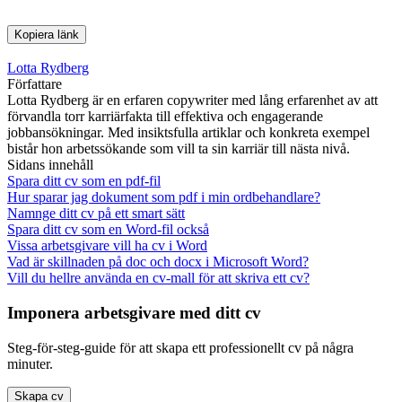
Kopiera länk
Lotta Rydberg
Författare
Lotta Rydberg är en erfaren copywriter med lång erfarenhet av att
förvandla torr karriärfakta till effektiva och engagerande
jobbansökningar. Med insiktsfulla artiklar och konkreta exempel
bistår hon arbetssökande som vill ta sin karriär till nästa nivå.
Sidans innehåll
Spara ditt cv som en pdf-fil
Hur sparar jag dokument som pdf i min ordbehandlare?
Namnge ditt cv på ett smart sätt
Spara ditt cv som en Word-fil också
Vissa arbetsgivare vill ha cv i Word
Vad är skillnaden på doc och docx i Microsoft Word?
Vill du hellre använda en cv-mall för att skriva ett cv?
Imponera arbetsgivare med ditt cv
Steg-för-steg-guide för att skapa ett professionellt cv på några
minuter.
Skapa cv