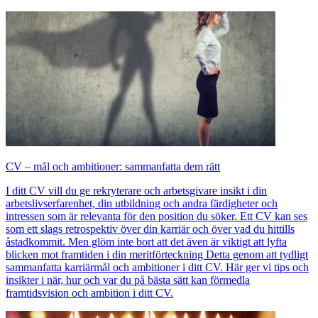
CV – mål och ambitioner: sammanfatta dem rätt
I ditt CV vill du ge rekryterare och arbetsgivare insikt i din
arbetslivserfarenhet, din utbildning och andra färdigheter och
intressen som är relevanta för den position du söker. Ett CV kan ses
som ett slags retrospektiv över din karriär och över vad du hittills
åstadkommit. Men glöm inte bort att det även är viktigt att lyfta
blicken mot framtiden i din meritförteckning Detta genom att tydligt
sammanfatta karriärmål och ambitioner i ditt CV. Här ger vi tips och
insikter i när, hur och var du på bästa sätt kan förmedla
framtidsvision och ambition i ditt CV.