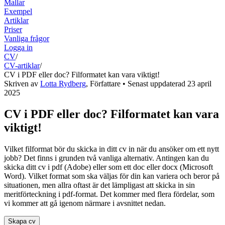
Mallar
Exempel
Artiklar
Priser
Vanliga frågor
Logga in
CV
/
CV-artiklar
/
CV i PDF eller doc? Filformatet kan vara viktigt!
Skriven av
Lotta Rydberg
,
Författare
• Senast uppdaterad
23 april
2025
CV i PDF eller doc? Filformatet kan vara
viktigt!
Vilket filformat bör du skicka in ditt cv in när du ansöker om ett nytt
jobb? Det finns i grunden två vanliga alternativ. Antingen kan du
skicka ditt cv i pdf (Adobe) eller som ett doc eller docx (Microsoft
Word). Vilket format som ska väljas för din kan variera och beror på
situationen, men allra oftast är det lämpligast att skicka in sin
meritförteckning i pdf-format. Det kommer med flera fördelar, som
vi kommer att gå igenom närmare i avsnittet nedan.
Skapa cv