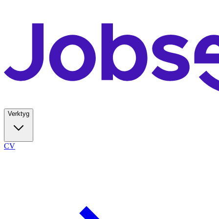
Verktyg
CV