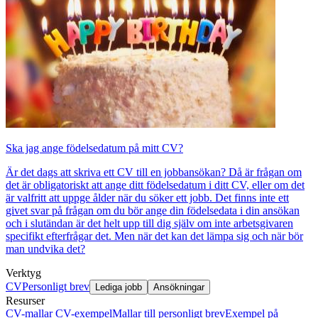
Ska jag ange födelsedatum på mitt CV?
Är det dags att skriva ett CV till en jobbansökan? Då är frågan om
det är obligatoriskt att ange ditt födelsedatum i ditt CV, eller om det
är valfritt att uppge ålder när du söker ett jobb. Det finns inte ett
givet svar på frågan om du bör ange din födelsedata i din ansökan
och i slutändan är det helt upp till dig själv om inte arbetsgivaren
specifikt efterfrågar det. Men när det kan det lämpa sig och när bör
man undvika det?
Verktyg
CV
Personligt brev
Lediga jobb
Ansökningar
Resurser
CV-mallar
CV-exempel
Mallar till personligt brev
Exempel på