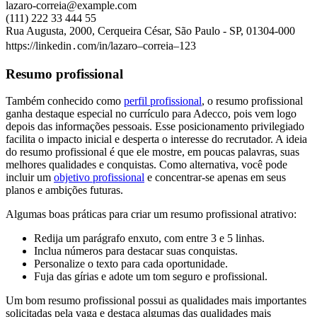
lazaro-correia@example.com
(111) 222 33 444 55
Rua Augusta, 2000, Cerqueira César, São Paulo - SP, 01304-000
https://linkedin․com/in/lazaro–correia–123
Resumo profissional
Também conhecido como
perfil profissional
, o resumo profissional
ganha destaque especial no currículo para Adecco, pois vem logo
depois das informações pessoais. Esse posicionamento privilegiado
facilita o impacto inicial e desperta o interesse do recrutador. A ideia
do resumo profissional é que ele mostre, em poucas palavras, suas
melhores qualidades e conquistas. Como alternativa, você pode
incluir um
objetivo profissional
e concentrar-se apenas em seus
planos e ambições futuras.
Algumas boas práticas para criar um resumo profissional atrativo:
Redija um parágrafo enxuto, com entre 3 e 5 linhas.
Inclua números para destacar suas conquistas.
Personalize o texto para cada oportunidade.
Fuja das gírias e adote um tom seguro e profissional.
Um bom resumo profissional possui as qualidades mais importantes
solicitadas pela vaga e destaca algumas das qualidades mais