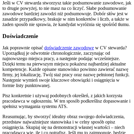
Jeśli w CV stewarda stworzysz takie podsumowanie zawodowe, jak
to drugie powyżej, to nie masz na co liczyć. Słabe podsumowanie
zawodowe bardziej zawodzi niż podsumowuje. Dobór słów jest w
zasadzie przypadkowy, brakuje w nim konkretów i liczb, a także w
żaden sposób nie sprawia, że kandydat wyróżnia się spośród tłumu.
Doświadczenie
Jak poprawnie opisać
doświadczenie zawodowe
w CV stewarda?
Uporządkuj je odwrotnie chronologicznie, zaczynając od
najnowszego miejsca pracy, a następnie podając wcześniejsze.
Dzięki temu na pierwszym miejscu pokażesz najbardziej aktualne
kompetencje. Każde opisane stanowisko powinno zawierać nazwę
firmy, jej lokalizację, Twój staż pracy oraz nazwę pełnionej funkcji.
Następnie wymień swoje kluczowe obowiązki i osiągnięcia w
formie listy punktowanej.
Pisz konkretnie i używaj podobnych określeń, z jakich korzysta
pracodawca w ogłoszeniu. W ten sposób podkreślisz dopasowanie i
spełnisz wymagania systemu ATS.
Reasumując, by stworzyć idealny obraz swojego doświadczenia,
przedstaw najważniejsze stanowiska i w celny sposób opisz
osiągnięcia. Skupiaj się na demonstracji własnej wartości – niech
pracodawca wie, ile i co potrafisz. Jeśli mu to zaimponuje, będzie