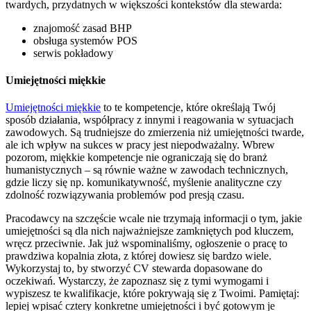
twardych, przydatnych w większości kontekstów dla stewarda:
znajomość zasad BHP
obsługa systemów POS
serwis pokładowy
Umiejętności miękkie
Umiejętności miękkie
to te kompetencje, które określają Twój
sposób działania, współpracy z innymi i reagowania w sytuacjach
zawodowych. Są trudniejsze do zmierzenia niż umiejętności twarde,
ale ich wpływ na sukces w pracy jest niepodważalny. Wbrew
pozorom, miękkie kompetencje nie ograniczają się do branż
humanistycznych – są równie ważne w zawodach technicznych,
gdzie liczy się np. komunikatywność, myślenie analityczne czy
zdolność rozwiązywania problemów pod presją czasu.
Pracodawcy na szczęście wcale nie trzymają informacji o tym, jakie
umiejętności są dla nich najważniejsze zamkniętych pod kluczem,
wręcz przeciwnie. Jak już wspominaliśmy, ogłoszenie o pracę to
prawdziwa kopalnia złota, z której dowiesz się bardzo wiele.
Wykorzystaj to, by stworzyć CV stewarda dopasowane do
oczekiwań. Wystarczy, że zapoznasz się z tymi wymogami i
wypiszesz te kwalifikacje, które pokrywają się z Twoimi. Pamiętaj:
lepiej wpisać cztery konkretne umiejętności i być gotowym je