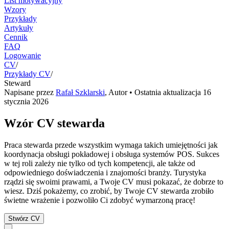
List motywacyjny
Wzory
Przykłady
Artykuły
Cennik
FAQ
Logowanie
CV
/
Przykłady CV
/
Steward
Napisane przez
Rafał Szklarski
,
Autor
• Ostatnia aktualizacja
16
stycznia 2026
Wzór CV stewarda
Praca stewarda przede wszystkim wymaga takich umiejętności jak
koordynacja obsługi pokładowej i obsługa systemów POS. Sukces
w tej roli zależy nie tylko od tych kompetencji, ale także od
odpowiedniego doświadczenia i znajomości branży. Turystyka
rządzi się swoimi prawami, a Twoje CV musi pokazać, że dobrze to
wiesz. Dziś pokażemy, co zrobić, by Twoje CV stewarda zrobiło
świetne wrażenie i pozwoliło Ci zdobyć wymarzoną pracę!
Stwórz CV