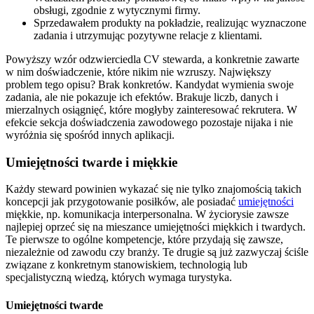
obsługi, zgodnie z wytycznymi firmy.
Sprzedawałem produkty na pokładzie, realizując wyznaczone
zadania i utrzymując pozytywne relacje z klientami.
Powyższy wzór odzwierciedla CV stewarda, a konkretnie zawarte
w nim doświadczenie, które nikim nie wzruszy. Największy
problem tego opisu? Brak konkretów. Kandydat wymienia swoje
zadania, ale nie pokazuje ich efektów. Brakuje liczb, danych i
mierzalnych osiągnięć, które mogłyby zainteresować rekrutera. W
efekcie sekcja doświadczenia zawodowego pozostaje nijaka i nie
wyróżnia się spośród innych aplikacji.
Umiejętności twarde i miękkie
Każdy steward powinien wykazać się nie tylko znajomością takich
koncepcji jak przygotowanie posiłków, ale posiadać
umiejętności
miękkie, np. komunikacja interpersonalna. W życiorysie zawsze
najlepiej oprzeć się na mieszance umiejętności miękkich i twardych.
Te pierwsze to ogólne kompetencje, które przydają się zawsze,
niezależnie od zawodu czy branży. Te drugie są już zazwyczaj ściśle
związane z konkretnym stanowiskiem, technologią lub
specjalistyczną wiedzą, których wymaga turystyka.
Umiejętności twarde