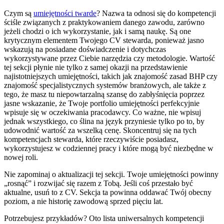
Czym są
umiejętności twarde
? Nazwa ta odnosi się do kompetencji
ściśle związanych z praktykowaniem danego zawodu, zarówno
jeżeli chodzi o ich wykorzystanie, jak i samą naukę. Są one
krytycznym elementem Twojego CV stewarda, ponieważ jasno
wskazują na posiadane doświadczenie i dotychczas
wykorzystywane przez Ciebie narzędzia czy metodologie. Wartość
tej sekcji płynie nie tylko z samej okazji na przedstawienie
najistotniejszych umiejętności, takich jak znajomość zasad BHP czy
znajomość specjalistycznych systemów branżowych, ale także z
tego, że masz tu niepowtarzalną szansę do zabłyśnięcia poprzez
jasne wskazanie, że Twoje portfolio umiejętności perfekcyjnie
wpisuje się w oczekiwania pracodawcy. Co ważne, nie wpisuj
jednak wszystkiego, co ślina na język przyniesie tylko po to, by
udowodnić wartość za wszelką cenę. Skoncentruj się na tych
kompetencjach stewarda, które rzeczywiście posiadasz,
wykorzystujesz w codziennej pracy i które mogą być niezbędne w
nowej roli.
Nie zapominaj o aktualizacji tej sekcji. Twoje umiejętności powinny
„rosnąć” i rozwijać się razem z Tobą. Jeśli coś przestało być
aktualne, usuń to z CV. Sekcja ta powinna oddawać Twój obecny
poziom, a nie historię zawodową sprzed pięciu lat.
Potrzebujesz przykładów? Oto lista uniwersalnych kompetencji