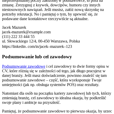
nieprofesjonalnej poczty założonej w podstawówce, to pora na
zmianę. Zrezygnuj z ksywek, dowcipów, humoru czy innych
niestosownych nawiązań. Jeśli musisz, załóż nową skrzynkę na
potrzeby rekrutacji. No i pamiętaj o tym, by upewnić się, że
podawane dane kontaktowe rzeczywiście są aktualne.
Jacek Mazurek
jacek-mazurek@example.com
(111) 222 33 444 55
ul. Słowackiego 12/4, 00-450 Warszawa, Polska
https://linkedin․com/in/jacek–mazurek–123
Podsumowanie lub cel zawodowy
Podsumowanie zawodowe
i cel zawodowy to dwie formy opisu w
CV, które różnią się w zależności od tego, jak długo pracujesz w
danej branży. Jeśli masz doświadczenie, powinno znaleźć się tam
podsumowanie zawodowe – część, która wyeksponuje Twoje
umiejętności (jak np. obsługa systemów POS) oraz rezultaty.
Natomiast dla osób na początku kariery zawodowej lub tych, którzy
zmieniają branżę, cel zawodowy to idealna okazja, by podkreślić
swoje plany i ambicje na przyszłość.
Pamiętaj, że podsumowanie zawodowe to pierwsza okazja, by urzec