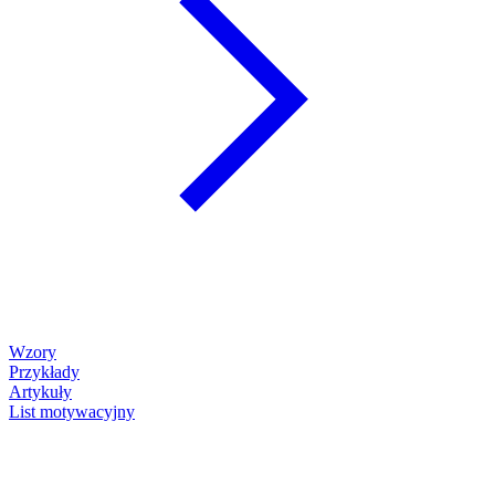
Wzory
Przykłady
Artykuły
List motywacyjny