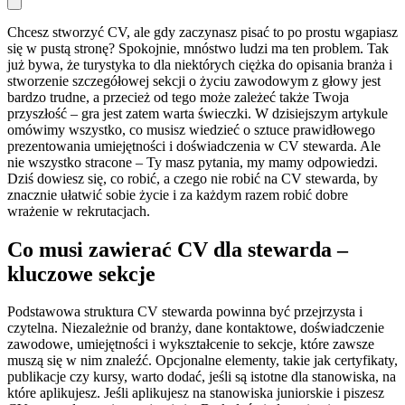
Chcesz stworzyć CV, ale gdy zaczynasz pisać to po prostu wgapiasz
się w pustą stronę? Spokojnie, mnóstwo ludzi ma ten problem. Tak
już bywa, że turystyka to dla niektórych ciężka do opisania branża i
stworzenie szczegółowej sekcji o życiu zawodowym z głowy jest
bardzo trudne, a przecież od tego może zależeć także Twoja
przyszłość – gra jest zatem warta świeczki. W dzisiejszym artykule
omówimy wszystko, co musisz wiedzieć o sztuce prawidłowego
prezentowania umiejętności i doświadczenia w CV stewarda. Ale
nie wszystko stracone – Ty masz pytania, my mamy odpowiedzi.
Dziś dowiesz się, co robić, a czego nie robić na CV stewarda, by
znacznie ułatwić sobie życie i za każdym razem robić dobre
wrażenie w rekrutacjach.
Co musi zawierać CV dla stewarda –
kluczowe sekcje
Podstawowa struktura CV stewarda powinna być przejrzysta i
czytelna. Niezależnie od branży, dane kontaktowe, doświadczenie
zawodowe, umiejętności i wykształcenie to sekcje, które zawsze
muszą się w nim znaleźć. Opcjonalne elementy, takie jak certyfikaty,
publikacje czy kursy, warto dodać, jeśli są istotne dla stanowiska, na
które aplikujesz. Jeśli aplikujesz na stanowiska juniorskie i piszesz