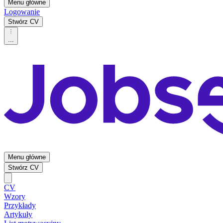
Menu główne
Logowanie
Stwórz CV
...
Menu główne
Stwórz CV
CV
Wzory
Przykłady
Artykuły