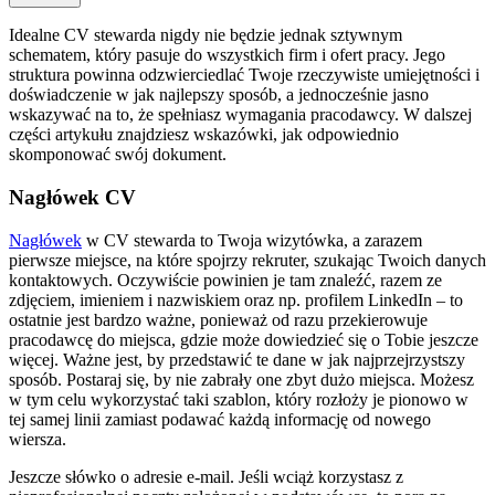
Idealne CV stewarda nigdy nie będzie jednak sztywnym
schematem, który pasuje do wszystkich firm i ofert pracy. Jego
struktura powinna odzwierciedlać Twoje rzeczywiste umiejętności i
doświadczenie w jak najlepszy sposób, a jednocześnie jasno
wskazywać na to, że spełniasz wymagania pracodawcy. W dalszej
części artykułu znajdziesz wskazówki, jak odpowiednio
skomponować swój dokument.
Nagłówek CV
Nagłówek
w CV stewarda to Twoja wizytówka, a zarazem
pierwsze miejsce, na które spojrzy rekruter, szukając Twoich danych
kontaktowych. Oczywiście powinien je tam znaleźć, razem ze
zdjęciem, imieniem i nazwiskiem oraz np. profilem LinkedIn – to
ostatnie jest bardzo ważne, ponieważ od razu przekierowuje
pracodawcę do miejsca, gdzie może dowiedzieć się o Tobie jeszcze
więcej. Ważne jest, by przedstawić te dane w jak najprzejrzystszy
sposób. Postaraj się, by nie zabrały one zbyt dużo miejsca. Możesz
w tym celu wykorzystać taki szablon, który rozłoży je pionowo w
tej samej linii zamiast podawać każdą informację od nowego
wiersza.
Jeszcze słówko o adresie e-mail. Jeśli wciąż korzystasz z