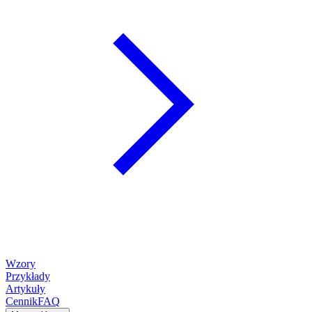
Wzory
Przykłady
Artykuły
Cennik
FAQ