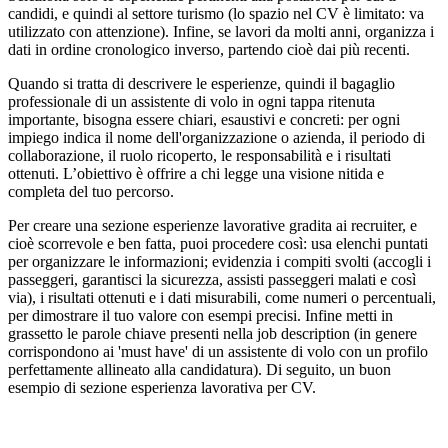
candidi, e quindi al settore turismo (lo spazio nel CV è limitato: va
utilizzato con attenzione). Infine, se lavori da molti anni, organizza i
dati in ordine cronologico inverso, partendo cioè dai più recenti.
Quando si tratta di descrivere le esperienze, quindi il bagaglio
professionale di un assistente di volo in ogni tappa ritenuta
importante, bisogna essere chiari, esaustivi e concreti: per ogni
impiego indica il nome dell'organizzazione o azienda, il periodo di
collaborazione, il ruolo ricoperto, le responsabilità e i risultati
ottenuti. L’obiettivo è offrire a chi legge una visione nitida e
completa del tuo percorso.
Per creare una sezione esperienze lavorative gradita ai recruiter, e
cioè scorrevole e ben fatta, puoi procedere così: usa elenchi puntati
per organizzare le informazioni; evidenzia i compiti svolti (accogli i
passeggeri, garantisci la sicurezza, assisti passeggeri malati e così
via), i risultati ottenuti e i dati misurabili, come numeri o percentuali,
per dimostrare il tuo valore con esempi precisi. Infine metti in
grassetto le parole chiave presenti nella job description (in genere
corrispondono ai 'must have' di un assistente di volo con un profilo
perfettamente allineato alla candidatura). Di seguito, un buon
esempio di sezione esperienza lavorativa per CV.