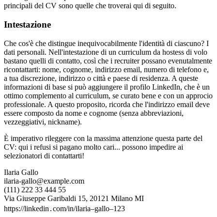
principali del CV sono quelle che troverai qui di seguito.
Intestazione
Che cos'è che distingue inequivocabilmente l'identità di ciascuno? I
dati personali. Nell'intestazione di un curriculum da hostess di volo
bastano quelli di contatto, così che i recruiter possano evenutalmente
ricontattarti: nome, cognome, indirizzo email, numero di telefono e,
a tua discrezione, indirizzo o città e paese di residenza. A queste
informazioni di base si può aggiungere il profilo LinkedIn, che è un
ottimo complemento al curriculum, se curato bene e con un approcio
professionale. A questo proposito, ricorda che l'indirizzo email deve
essere composto da nome e cognome (senza abbreviazioni,
vezzeggiativi, nickname).
È imperativo rileggere con la massima attenzione questa parte del
CV: qui i refusi si pagano molto cari... possono impedire ai
selezionatori di contattarti!
Ilaria Gallo
ilaria-gallo@example.com
(111) 222 33 444 55
Via Giuseppe Garibaldi 15, 20121 Milano MI
https://linkedin․com/in/ilaria–gallo–123