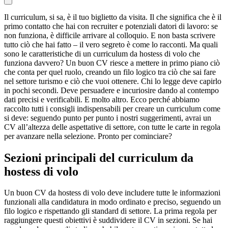
Il curriculum, si sa, è il tuo biglietto da visita. Il che significa che è il
primo contatto che hai con recruiter e potenziali datori di lavoro: se
non funziona, è difficile arrivare al colloquio. E non basta scrivere
tutto ciò che hai fatto – il vero segreto è come lo racconti. Ma quali
sono le caratteristiche di un curriculum da hostess di volo che
funziona davvero? Un buon CV riesce a mettere in primo piano ciò
che conta per quel ruolo, creando un filo logico tra ciò che sai fare
nel settore turismo e ciò che vuoi ottenere. Chi lo legge deve capirlo
in pochi secondi. Deve persuadere e incuriosire dando al contempo
dati precisi e verificabili. E molto altro. Ecco perché abbiamo
raccolto tutti i consigli indispensabili per creare un curriculum come
si deve: seguendo punto per punto i nostri suggerimenti, avrai un
CV all’altezza delle aspettative di settore, con tutte le carte in regola
per avanzare nella selezione. Pronto per cominciare?
Sezioni principali del curriculum da
hostess di volo
Un buon CV da hostess di volo deve includere tutte le informazioni
funzionali alla candidatura in modo ordinato e preciso, seguendo un
filo logico e rispettando gli standard di settore. La prima regola per
raggiungere questi obiettivi è suddividere il CV in sezioni. Se hai