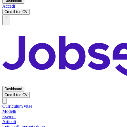
Dashboard
Accedi
Crea il tuo CV
...
Dashboard
Crea il tuo CV
Curriculum vitae
Modelli
Esempi
Articoli
Lettera di presentazione