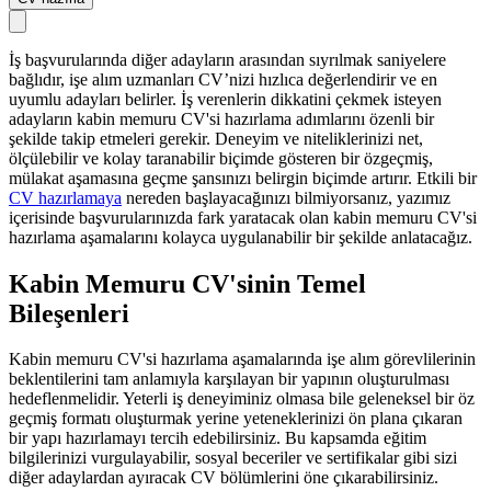
İş başvurularında diğer adayların arasından sıyrılmak saniyelere
bağlıdır, işe alım uzmanları CV’nizi hızlıca değerlendirir ve en
uyumlu adayları belirler. İş verenlerin dikkatini çekmek isteyen
adayların kabin memuru CV'si hazırlama adımlarını özenli bir
şekilde takip etmeleri gerekir. Deneyim ve niteliklerinizi net,
ölçülebilir ve kolay taranabilir biçimde gösteren bir özgeçmiş,
mülakat aşamasına geçme şansınızı belirgin biçimde artırır. Etkili bir
CV hazırlamaya
nereden başlayacağınızı bilmiyorsanız, yazımız
içerisinde başvurularınızda fark yaratacak olan kabin memuru CV'si
hazırlama aşamalarını kolayca uygulanabilir bir şekilde anlatacağız.
Kabin Memuru CV'sinin Temel
Bileşenleri
Kabin memuru CV'si hazırlama aşamalarında işe alım görevlilerinin
beklentilerini tam anlamıyla karşılayan bir yapının oluşturulması
hedeflenmelidir. Yeterli iş deneyiminiz olmasa bile geleneksel bir öz
geçmiş formatı oluşturmak yerine yeteneklerinizi ön plana çıkaran
bir yapı hazırlamayı tercih edebilirsiniz. Bu kapsamda eğitim
bilgilerinizi vurgulayabilir, sosyal beceriler ve sertifikalar gibi sizi
diğer adaylardan ayıracak CV bölümlerini öne çıkarabilirsiniz.