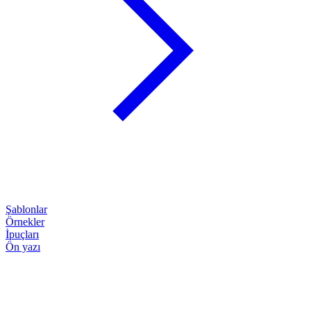
Şablonlar
Örnekler
İpuçları
Ön yazı