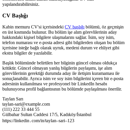
yapılandırabilirsiniz.
CV Başlığı
Kabin memuru CV'si içerisindeki
CV başlığı
bölümü, öz geçmişin
en üst kısmında bulunur. Bu bölüm işe alım görevlilerinin aday
hakkındaki kişisel bilgilere ulaşmalarını sağlar. İsim, soy isim,
telefon numarası ve e-posta adresi gibi bilgilerden oluşan bu bölüm
içerisine isteğe bağlı olarak uyruk, medeni durum ve ehliyet gibi
ekstra bilgiler de yazılabilir.
Başlık bölümünde belirtilen her bilginin güncel olması oldukça
kritiktir. Güncel olmayan yanlış bilgilerin paylaşımı, işe alım
görevlilerinin gerektiği durumda aday ile iletişim kuramaması ile
sonuçlanabilir. Ayrıca isim ve soy isim bilgilerini içeren bir e-posta
adresinin kullanılması ve profesyonel bir LinkedIn hesabı
bulunuyorsa profil bağlantısının bu bölümde paylaşılması önerilir.
Taylan Sarı
taylan-sari@example.com
(111) 222 33 444 55
Gülbahar Sultan Caddesi 17/5, Kadıköy/İstanbul
https://linkedin․com/in/taylan–sari–123