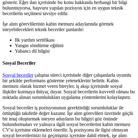
gösterir. Eğer ilan içerisinde bu konu hakkında herhangi bir bilgi
bulunmuyorsa, başvuru yapılan pozisyon için en uygun teknik
becerilerin seçilmesi tavsiye edilir.
İşe alım görevlilerinin kabin memuru adaylarında görmek
isteyebilecekleri teknik beceriler şunlardır:
Ilk yardım sertifikası
Yangın söndürme eğitimi
Yabancı dil bilgisi
Sosyal Beceriler
Sosyal beceriler
çalışma süreci içerisinde diğer çalışanlarla uyumlu
bir şekilde performans gösterme yeteneklerini belirtir. Kabin
memuru olarak hizmet veren bireyler, iş akışı içerisinde sosyal
ilişkiler kurmaya ihtiyaç duyar. Sosyal becerilerin kuvvetli olması bu
noktada alınan sorumlulukları uygulama yöntemlerini kolaylaştırır.
Sosyal beceriler iş pozisyonunun gerektirdiği sorumluluklar ile
örtüştüğü takdirde değer kazanır. İşe alım görevlileri üzerinde güçlü
bir imaj oluşturmak isteyen adayların bu bilgiyi göz önünde
bulundurmaları ve yalnızca ilgili sosyal becerilerini kabin memuru
CV'si içerisine eklemeleri önerilir. İş pozisyonu ile ilgisi olmayan
sosyal becerilerinizi öz geçmişiniz içerisine dahil etmek, işe alım