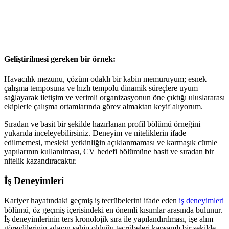
Geliştirilmesi gereken bir örnek:
Havacılık mezunu, çözüm odaklı bir kabin memuruyum; esnek
çalışma temposuna ve hızlı tempolu dinamik süreçlere uyum
sağlayarak iletişim ve verimli organizasyonun öne çıktığı uluslararası
ekiplerle çalışma ortamlarında görev almaktan keyif alıyorum.
Sıradan ve basit bir şekilde hazırlanan profil bölümü örneğini
yukarıda inceleyebilirsiniz. Deneyim ve niteliklerin ifade
edilmemesi, mesleki yetkinliğin açıklanmaması ve karmaşık cümle
yapılarının kullanılması, CV hedefi bölümüne basit ve sıradan bir
nitelik kazandıracaktır.
İş Deneyimleri
Kariyer hayatındaki geçmiş iş tecrübelerini ifade eden
iş deneyimleri
bölümü, öz geçmiş içerisindeki en önemli kısımlar arasında bulunur.
İş deneyimlerinin ters kronolojik sıra ile yapılandırılması, işe alım
görevlilerinin adayın sahip olduğu tecrübeleri kapsamlı bir şekilde