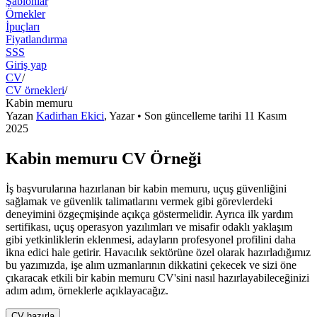
Şablonlar
Örnekler
İpuçları
Fiyatlandırma
SSS
Giriş yap
CV
/
CV örnekleri
/
Kabin memuru
Yazan
Kadirhan Ekici
,
Yazar
• Son güncelleme tarihi
11 Kasım
2025
Kabin memuru CV Örneği
İş başvurularına hazırlanan bir kabin memuru, uçuş güvenliğini
sağlamak ve güvenlik talimatlarını vermek gibi görevlerdeki
deneyimini özgeçmişinde açıkça göstermelidir. Ayrıca ilk yardım
sertifikası, uçuş operasyon yazılımları ve misafir odaklı yaklaşım
gibi yetkinliklerin eklenmesi, adayların profesyonel profilini daha
ikna edici hale getirir. Havacılık sektörüne özel olarak hazırladığımız
bu yazımızda, işe alım uzmanlarının dikkatini çekecek ve sizi öne
çıkaracak etkili bir kabin memuru CV'sini nasıl hazırlayabileceğinizi
adım adım, örneklerle açıklayacağız.
CV hazırla