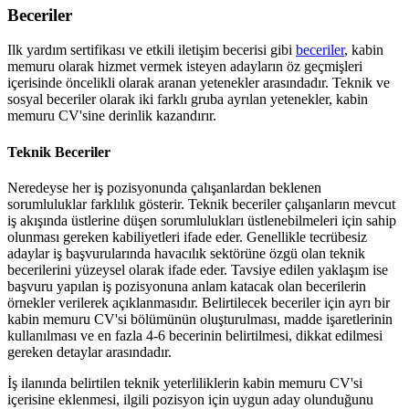
Beceriler
Ilk yardım sertifikası ve etkili iletişim becerisi gibi
beceriler
, kabin
memuru olarak hizmet vermek isteyen adayların öz geçmişleri
içerisinde öncelikli olarak aranan yetenekler arasındadır. Teknik ve
sosyal beceriler olarak iki farklı gruba ayrılan yetenekler, kabin
memuru CV'sine derinlik kazandırır.
Teknik Beceriler
Neredeyse her iş pozisyonunda çalışanlardan beklenen
sorumluluklar farklılık gösterir. Teknik beceriler çalışanların mevcut
iş akışında üstlerine düşen sorumlulukları üstlenebilmeleri için sahip
olunması gereken kabiliyetleri ifade eder. Genellikle tecrübesiz
adaylar iş başvurularında havacılık sektörüne özgü olan teknik
becerilerini yüzeysel olarak ifade eder. Tavsiye edilen yaklaşım ise
başvuru yapılan iş pozisyonuna anlam katacak olan becerilerin
örnekler verilerek açıklanmasıdır. Belirtilecek beceriler için ayrı bir
kabin memuru CV'si bölümünün oluşturulması, madde işaretlerinin
kullanılması ve en fazla 4-6 becerinin belirtilmesi, dikkat edilmesi
gereken detaylar arasındadır.
İş ilanında belirtilen teknik yeterliliklerin kabin memuru CV'si
içerisine eklenmesi, ilgili pozisyon için uygun aday olunduğunu