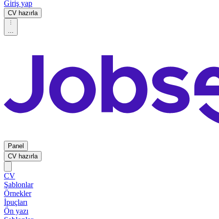
Giriş yap
CV hazırla
...
Panel
CV hazırla
CV
Şablonlar
Örnekler
İpuçları
Ön yazı