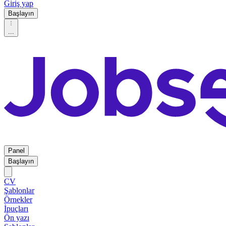
Giriş yap
Başlayın
...
Panel
Başlayın
CV
Şablonlar
Örnekler
İpuçları
Ön yazı