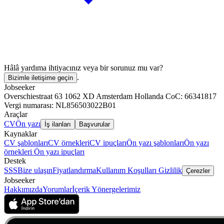
Hâlâ yardıma ihtiyacınız veya bir sorunuz mu var?
.
Bizimle iletişime geçin
Jobseeker
Overschiestraat 63 1062 XD Amsterdam Hollanda CoC: 66341817
Vergi numarası: NL856503022B01
Araçlar
CV
Ön yazı
İş ilanları
Başvurular
Kaynaklar
CV şablonları
CV örnekleri
CV ipuçları
Ön yazı şablonları
Ön yazı
örnekleri
Ön yazı ipuçları
Destek
SSS
Bize ulaşın
Fiyatlandırma
Kullanım Koşulları
Gizlilik
Çerezler
Jobseeker
Hakkımızda
Yorumlar
İçerik Yönergelerimiz