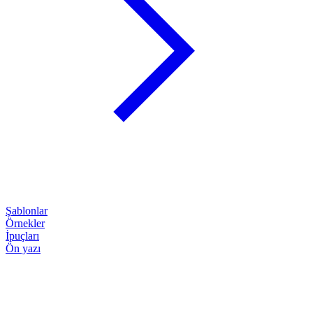
Şablonlar
Örnekler
İpuçları
Ön yazı