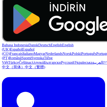
Bahasa Indonesia
Dansk
Deutsch
English
English
(UK)
Español
Español
(CO)
Français
Italiano
Magyar
Nederlands
Norsk
Polski
Português
Portug
(PT)
Română
Suomi
Svenska
Tiếng
Việt
Türkçe
Čeština
ελληνικά
Български
Русский
Українська
العربية
ִית
中文（简体）
中文（繁體)