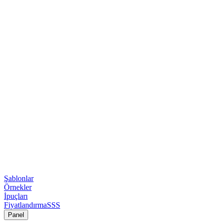
Şablonlar
Örnekler
İpuçları
Fiyatlandırma
SSS
Panel