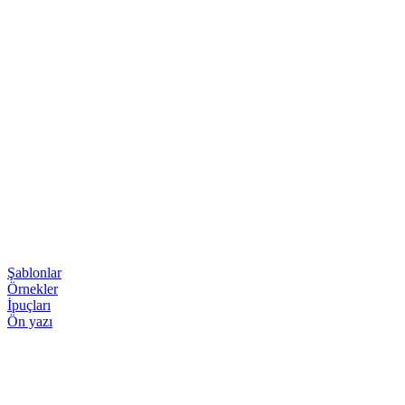
Şablonlar
Örnekler
İpuçları
Ön yazı