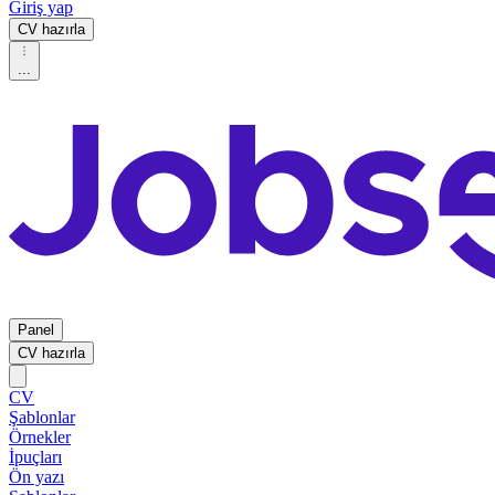
Giriş yap
CV hazırla
...
Panel
CV hazırla
CV
Şablonlar
Örnekler
İpuçları
Ön yazı