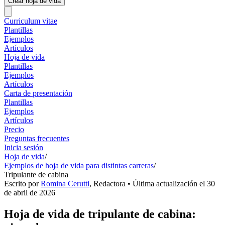
Crear hoja de vida
Curriculum vitae
Plantillas
Ejemplos
Artículos
Hoja de vida
Plantillas
Ejemplos
Artículos
Carta de presentación
Plantillas
Ejemplos
Artículos
Precio
Preguntas frecuentes
Inicia sesión
Hoja de vida
/
Ejemplos de hoja de vida para distintas carreras
/
Tripulante de cabina
Escrito por
Romina Cerutti
,
Redactora
• Última actualización el
30
de abril de 2026
Hoja de vida de tripulante de cabina: