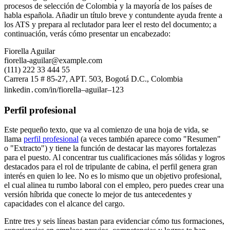
procesos de selección de Colombia y la mayoría de los países de
habla española. Añadir un título breve y contundente ayuda frente a
los ATS y prepara al reclutador para leer el resto del documento; a
continuación, verás cómo presentar un encabezado:
Fiorella Aguilar
fiorella-aguilar@example.com
(111) 222 33 444 55
Carrera 15 # 85-27, APT. 503, Bogotá D.C., Colombia
linkedin․com/in/fiorella–aguilar–123
Perfil profesional
Este pequeño texto, que va al comienzo de una hoja de vida, se
llama
perfil profesional
(a veces también aparece como "Resumen"
o "Extracto") y tiene la función de destacar las mayores fortalezas
para el puesto. Al concentrar tus cualificaciones más sólidas y logros
destacados para el rol de tripulante de cabina, el perfil genera gran
interés en quien lo lee. No es lo mismo que un objetivo profesional,
el cual alinea tu rumbo laboral con el empleo, pero puedes crear una
versión híbrida que conecte lo mejor de tus antecedentes y
capacidades con el alcance del cargo.
Entre tres y seis líneas bastan para evidenciar cómo tus formaciones,