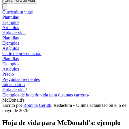
Crear hoja de vida
Curriculum vitae
Plantillas
Ejemplos
Artículos
Hoja de vida
Plantillas
Ejemplos
Artículos
Carte de presentación
Plantillas
Ejemplos
Artículos
Precio
Preguntas frecuentes
Inicia sesión
Hoja de vida
/
Ejemplos de hoja de vida para distintas carreras
/
McDonald's
Escrito por
Romina Cerutti
,
Redactora
• Última actualización el
6 de
mayo de 2026
Hoja de vida para McDonald's: ejemplo