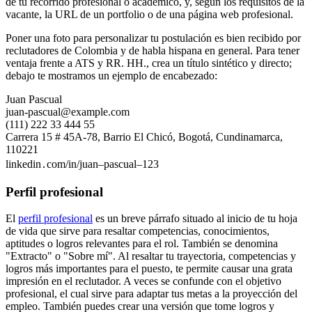
de tu recorrido profesional o académico, y, según los requisitos de la
vacante, la URL de un portfolio o de una página web profesional.
Poner una foto para personalizar tu postulación es bien recibido por
reclutadores de Colombia y de habla hispana en general. Para tener
ventaja frente a ATS y RR. HH., crea un título sintético y directo;
debajo te mostramos un ejemplo de encabezado:
Juan Pascual
juan-pascual@example.com
(111) 222 33 444 55
Carrera 15 # 45A-78, Barrio El Chicó, Bogotá, Cundinamarca,
110221
linkedin․com/in/juan–pascual–123
Perfil profesional
El
perfil profesional
es un breve párrafo situado al inicio de tu hoja
de vida que sirve para resaltar competencias, conocimientos,
aptitudes o logros relevantes para el rol. También se denomina
"Extracto" o "Sobre mí". Al resaltar tu trayectoria, competencias y
logros más importantes para el puesto, te permite causar una grata
impresión en el reclutador. A veces se confunde con el objetivo
profesional, el cual sirve para adaptar tus metas a la proyección del
empleo. También puedes crear una versión que tome logros y