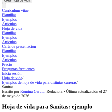
Crear hoja de vida
Curriculum vitae
Plantillas
Ejemplos
Artículos
Hoja de vida
Plantillas
Ejemplos
Artículos
Carta de presentación
Plantillas
Ejemplos
Artículos
Precio
Preguntas frecuentes
Inicia sesión
Hoja de vida
/
Ejemplos de hoja de vida para distintas carreras
/
Sanitas
Escrito por
Romina Cerutti
,
Redactora
• Última actualización el
27
de mayo de 2026
Hoja de vida para Sanitas: ejemplo