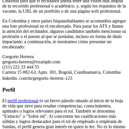
LinkedIn para que el reclutador pueda tener una visión más amplia
de tu recorrido profesional o académico, y, según los requisitos de la
vacante, la URL de un portfolio o de una página web profesional.
En Colombia y otros países hispanohablantes se acostumbra agregar
una foto profesional en el encabezado. Para pasar los ATS y llamar
la atención del reclutador, algunos candidatos también mencionan su
profesión o el puesto al que se postulan, incluso en forma de título
impactante; a continuación, te mostramos cómo presentar un
encabezado:
Gregorio Herrera
gregorio-herrera@example.com
(111) 222 33 444 55
Carrera 15 #82-63, Apto. 301, Bogotá, Cundinamarca, Colombia
linkedin․com/in/gregorio–herrera–123
Perfil
El
perfil profesional
es un breve párrafo situado al inicio de tu hoja
de vida que sirve para resaltar competencias, conocimientos,
aptitudes o logros relevantes para el rol. También se denomina
"Extracto" o "Sobre mí". Al concentrar tus cualificaciones más
sólidas y logros destacados para el rol de empleado o empleada de
Sanitas, el perfil genera gran interés en quien lo lee. No es lo mismo