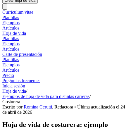
Crear hoja de vida
Curriculum vitae
Plantillas
Ejemplos
Artículos
Hoja de vida
Plantillas
Ejemplos
Artículos
Carte de presentación
Plantillas
Ejemplos
Artículos
Precio
Preguntas frecuentes
Inicia sesión
Hoja de vida
/
Ejemplos de hoja de vida para distintas carreras
/
Costurera
Escrito por
Romina Cerutti
,
Redactora
• Última actualización el
24
de abril de 2026
Hoja de vida de costurera: ejemplo