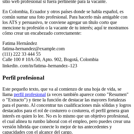
sitio web profesional si fuera pertinente para la vacante.
En Colombia, Ecuador y otros países donde se habla español, es
común sumar una foto profesional. Para hacerlo más amigable con
los ATS y persuasivo, te conviene agregar un título corto que
mencione tu profesión o la vacante de tu interés; aquí te mostramos
cómo crear un encabezado correctamente:
Fatima Hernández
fatima-hernandez@example.com
(111) 222 33 444 55
Calle 100 # 10A-50, Apto. 902, Bogotá, Colombia
linkedin․com/in/fatima–hernandez–123
Perfil profesional
Este pequeño texto, que va al comienzo de una hoja de vida, se
llama
perfil profesional
(a veces también aparece como "Resumen"
o "Extracto") y tiene la función de destacar las mayores fortalezas
para el puesto. Al concentrar tus cualificaciones más sólidas y logros
destacados para el rol de costurero o costurera, el perfil genera gran
interés en quien lo lee. No es lo mismo que un objetivo profesional,
el cual alinea tu rumbo laboral con el empleo, pero puedes crear una
versión híbrida que conecte lo mejor de tus antecedentes y
capacidades con el alcance del cargo.