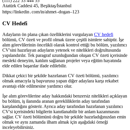
(111) 222 33 444 55
Atatürk Caddesi 45, Beşiktaş/İstanbul
https://linkedin․com/in/ahmet–dogan–123
CV Hedefi
Adayların ön plana çıkan özelliklerini vurgulayan
CV hedefi
bölümü, CV özeti ve profil olmak üzere çeşitli isimlere sahiptir. İşe
alım görevlilerinin öncelikli olarak kontrol ettiği bu bölüm, yazılımcı
CV'sini hazırlayan adayların yetenek ve nitelikleri doğrultusunda
yapılandırılır. Tek paragraf uzunluğundan oluşan CV özeti içerisinde
mesleki deneyim, katılım sağlanan projeler veya eğitim hayatında
elde edilen başarılar ifade edilebilir.
Dikkat çekici bir şekilde hazırlanan CV özeti bölümü, yazılımcı
olmak amacıyla iş başvurusu yapan diğer adaylara karşı rekabet
avantajı elde edilmesine yardımcı olur.
İşe alım görevlilerine aday hakkındaki benzersiz nitelikleri açıklayan
bu bölüm, iş ilanında aranan gerekliliklerin aday tarafından
karşılandığını gösterir. Ayrıca aday tarafından hazırlanan yazılımcı
CV'si içerisindeki bilgilerin kanıtlanabilir bir anlam kazanmasını
sağlar. CV özeti bölümünü doğru bir şekilde hazırladığınızdan emin
olmak ve aynı zamanda ilham almak için aşağıdaki örneği
inceleyebilirsiniz.