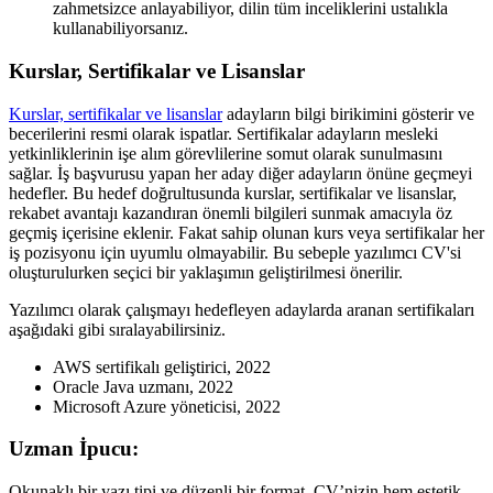
zahmetsizce anlayabiliyor, dilin tüm inceliklerini ustalıkla
kullanabiliyorsanız.
Kurslar, Sertifikalar ve Lisanslar
Kurslar, sertifikalar ve lisanslar
adayların bilgi birikimini gösterir ve
becerilerini resmi olarak ispatlar. Sertifikalar adayların mesleki
yetkinliklerinin işe alım görevlilerine somut olarak sunulmasını
sağlar. İş başvurusu yapan her aday diğer adayların önüne geçmeyi
hedefler. Bu hedef doğrultusunda kurslar, sertifikalar ve lisanslar,
rekabet avantajı kazandıran önemli bilgileri sunmak amacıyla öz
geçmiş içerisine eklenir. Fakat sahip olunan kurs veya sertifikalar her
iş pozisyonu için uyumlu olmayabilir. Bu sebeple yazılımcı CV'si
oluşturulurken seçici bir yaklaşımın geliştirilmesi önerilir.
Yazılımcı olarak çalışmayı hedefleyen adaylarda aranan sertifikaları
aşağıdaki gibi sıralayabilirsiniz.
AWS sertifikalı geliştirici, 2022
Oracle Java uzmanı, 2022
Microsoft Azure yöneticisi, 2022
Uzman İpucu:
Okunaklı bir yazı tipi ve düzenli bir format, CV’nizin hem estetik