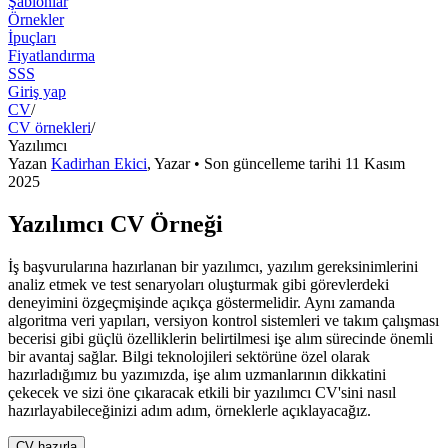
Şablonlar
Örnekler
İpuçları
Fiyatlandırma
SSS
Giriş yap
CV
/
CV örnekleri
/
Yazılımcı
Yazan
Kadirhan Ekici
,
Yazar
• Son güncelleme tarihi
11 Kasım
2025
Yazılımcı CV Örneği
İş başvurularına hazırlanan bir yazılımcı, yazılım gereksinimlerini
analiz etmek ve test senaryoları oluşturmak gibi görevlerdeki
deneyimini özgeçmişinde açıkça göstermelidir. Aynı zamanda
algoritma veri yapıları, versiyon kontrol sistemleri ve takım çalışması
becerisi gibi güçlü özelliklerin belirtilmesi işe alım sürecinde önemli
bir avantaj sağlar. Bilgi teknolojileri sektörüne özel olarak
hazırladığımız bu yazımızda, işe alım uzmanlarının dikkatini
çekecek ve sizi öne çıkaracak etkili bir yazılımcı CV'sini nasıl
hazırlayabileceğinizi adım adım, örneklerle açıklayacağız.
CV hazırla