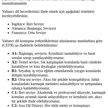
unutulmamalıdır.
Yabancı dil becerilerinizi ifade etmek için aşağıdaki örnekleri
inceleyebilirsiniz.
İngilizce: İleri Seviye
Almanca: Başlangıç Seviyesi
Fransızca: Orta Seviye
Yabancı dil konuşma yetkinliklerinizi uluslararası standartlara göre
(CEFR) şu ifadelerle belirtebilirsiniz:
A1:
Başlangıç seviyesi. Kendinizi tanıtabiliyor ve basit
sorular sorup yanıtlayabiliyorsanız.
A2:
Temel seviye. Sık karşılaşılan konularda basit cümleler
kurabiliyor ve kısa diyaloglar yürütebiliyorsanız.
B1:
Seyahat, iş veya eğitim ortamlarında yaygın konularda
iletişim kurabiliyorsanız.
B2:
Orta-üst seviye. Akıcı bir şekilde konuşabiliyor, farklı
konulardaki karmaşık metinleri anlayabiliyor ve tartışmalara
rahatça katılabiliyorsanız.
C1:
İleri seviye. Akademik ve profesyonel düzeyde, karmaşık
konuları ayrıntılı olarak anlayabiliyor ve kendinizi net, akıcı
bir şekilde ifade edebiliyorsanız.
C2:
Ana Dil Düzeyi. Her türlü metni ve konuşmayı