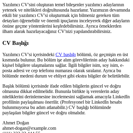
Yazılımcı CV'sini oluşturan temel bileşenler yazılımcı adaylarının
yetenek ve nitelikleri doğrultusunda hazırlanır. Yazımızın devamında
etkili bir yazılımcı CV'si oluşturmak için bilmeniz gereken tüm
detayları öğrenebilir ve önemli ipuçlarını inceleyerek diğer adayların
önüne geçme yöntemlerini keşfedebilirsiniz. Ayrıca örneklerden
ilham alarak hazırlayacağınız CV'nizi yapılandırabilirsiniz.
CV Başlığı
Yazılımcı CV'si içerisindeki
CV başlığı
bölümü, öz geçmişin en üst
kısmında bulunur. Bu bölüm işe alım görevlilerinin aday hakkındaki
kişisel bilgilere ulaşmalarını sağlar. İlgili bilgiler isim, soy isim, e-
posta adresi ve cep telefonu numarası olarak sıralanır. Ayrıca bu
bölümde medeni durum ve ehliyet gibi ekstra bilgiler de belirtilebilir.
Başlık bölümü içerisinde ifade edilen bilgilerin güncel ve doğru
olmasına dikkat edilmelidir. Bununla birlikte iş verenlerin aday
niteliklerini derinlemesine incelemesini sağlamak amacıyla LinkedIn
profilinin paylaşılması önerilir. (Profesyonel bir LinkedIn hesabı
bulunmuyorsa bu adım atlanabilir.) CV başlığı bölümünde
paylaşılan bilgiler güncel ve doğru olmalıdır.
Ahmet Doğan
ahmet-dogan@example.com