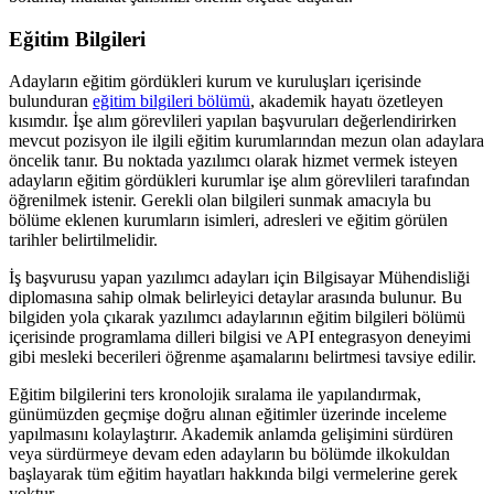
Eğitim Bilgileri
Adayların eğitim gördükleri kurum ve kuruluşları içerisinde
bulunduran
eğitim bilgileri bölümü
, akademik hayatı özetleyen
kısımdır. İşe alım görevlileri yapılan başvuruları değerlendirirken
mevcut pozisyon ile ilgili eğitim kurumlarından mezun olan adaylara
öncelik tanır. Bu noktada yazılımcı olarak hizmet vermek isteyen
adayların eğitim gördükleri kurumlar işe alım görevlileri tarafından
öğrenilmek istenir. Gerekli olan bilgileri sunmak amacıyla bu
bölüme eklenen kurumların isimleri, adresleri ve eğitim görülen
tarihler belirtilmelidir.
İş başvurusu yapan yazılımcı adayları için Bilgisayar Mühendisliği
diplomasına sahip olmak belirleyici detaylar arasında bulunur. Bu
bilgiden yola çıkarak yazılımcı adaylarının eğitim bilgileri bölümü
içerisinde programlama dilleri bilgisi ve API entegrasyon deneyimi
gibi mesleki becerileri öğrenme aşamalarını belirtmesi tavsiye edilir.
Eğitim bilgilerini ters kronolojik sıralama ile yapılandırmak,
günümüzden geçmişe doğru alınan eğitimler üzerinde inceleme
yapılmasını kolaylaştırır. Akademik anlamda gelişimini sürdüren
veya sürdürmeye devam eden adayların bu bölümde ilkokuldan
başlayarak tüm eğitim hayatları hakkında bilgi vermelerine gerek
yoktur.