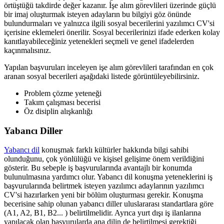
örtüştüğü takdirde değer kazanır. İşe alım görevlileri üzerinde güçlü
bir imaj oluşturmak isteyen adayların bu bilgiyi göz önünde
bulundurmaları ve yalnızca ilgili sosyal becerilerini yazılımcı CV'si
içerisine eklemeleri önerilir. Sosyal becerilerinizi ifade ederken kolay
kanıtlayabileceğiniz yetenekleri seçmeli ve genel ifadelerden
kaçınmalısınız.
Yapılan başvuruları inceleyen işe alım görevlileri tarafından en çok
aranan sosyal becerileri aşağıdaki listede görüntüleyebilirsiniz.
Problem çözme yeteneği
Takım çalışması becerisi
Öz disiplin alışkanlığı
Yabancı Diller
Yabancı dil
konuşmak farklı kültürler hakkında bilgi sahibi
olunduğunu, çok yönlülüğü ve kişisel gelişime önem verildiğini
gösterir. Bu sebeple iş başvurularında avantajlı bir konumda
bulunulmasına yardımcı olur. Yabancı dil konuşma yeteneklerini iş
başvurularında belirtmek isteyen yazılımcı adaylarının yazılımcı
CV'si hazırlarken yeni bir bölüm oluşturması gerekir. Konuşma
becerisine sahip olunan yabancı diller uluslararası standartlara göre
(A1, A2, B1, B2... ) belirtilmelidir. Ayrıca yurt dışı iş ilanlarına
yapılacak olan başvurularda ana dilin de belirtilmesi gerektiği