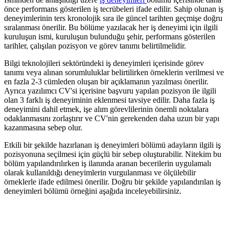
önce performans gösterilen iş tecrübeleri ifade edilir. Sahip olunan iş
deneyimlerinin ters kronolojik sıra ile güncel tarihten geçmişe doğru
sıralanması önerilir. Bu bölüme yazılacak her iş deneyimi için ilgili
kuruluşun ismi, kuruluşun bulunduğu şehir, performans gösterilen
tarihler, çalışılan pozisyon ve görev tanımı belirtilmelidir.
Bilgi teknolojileri sektöründeki iş deneyimleri içerisinde görev
tanımı veya alınan sorumluluklar belirtilirken örneklerin verilmesi ve
en fazla 2-3 cümleden oluşan bir açıklamanın yazılması önerilir.
Ayrıca yazılımcı CV'si içerisine başvuru yapılan pozisyon ile ilgili
olan 3 farklı iş deneyiminin eklenmesi tavsiye edilir. Daha fazla iş
deneyimini dahil etmek, işe alım görevlilerinin önemli noktalara
odaklanmasını zorlaştırır ve CV'nin gerekenden daha uzun bir yapı
kazanmasına sebep olur.
Etkili bir şekilde hazırlanan iş deneyimleri bölümü adayların ilgili iş
pozisyonuna seçilmesi için güçlü bir sebep oluşturabilir. Nitekim bu
bölüm yapılandırılırken iş ilanında aranan becerilerin uygulamalı
olarak kullanıldığı deneyimlerin vurgulanması ve ölçülebilir
örneklerle ifade edilmesi önerilir. Doğru bir şekilde yapılandırılan iş
deneyimleri bölümü örneğini aşağıda inceleyebilirsiniz.