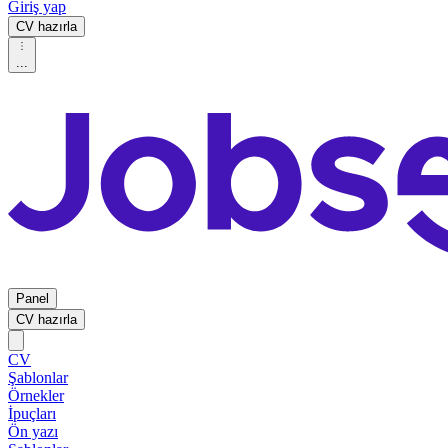
Giriş yap
CV hazırla
...
Panel
CV hazırla
CV
Şablonlar
Örnekler
İpuçları
Ön yazı