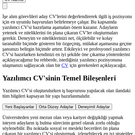
İşe alım görevlileri aday CV'lerini değerlendirerek ilgili iş pozisyonu
için en uyumlu başvuruları belirlemeye çalışır. Bu kapsamda
yazılımcı CV'si hazırlama aşamaları önem kazanır. Adayların
yetenek ve niteliklerini ön plana çıkaran CV'ler oluşturmaları
gerekir. Deneyim ve niteliklerinizi net, ölçülebilir ve kolay
taranabilir biçimde gösteren bir özgeçmiş, mülakat aşamasına geçme
şansınızı belirgin biçimde artırır. Etkileyici ve profesyonel yazılımcı
CV'si hazırlarken kendinizi en iyi şekilde öne çıkarma yöntemlerini
açıklayacağımız bu rehberde, istediğiniz yazılımcı pozisyonuna
ulaşmanızı sağlayacak olan bir
CV
için gerekenleri açıklayacağız.
Yazılımcı CV'sinin Temel Bileşenleri
Yazılımcı CV'si oluşturulurken iş başvurusu yapılacak olan ilandaki
tüm bilgileri kapsayan bir yapı hazırlanmalıdır.
Yeni Başlayanlar
Orta Düzey Adaylar
Deneyimli Adaylar
Üniversiteden yeni mezun olan veya kariyer değişikliği yapmak
isteyen adayların iş bulma sürecinin genel olarak zorlu olduğu
söylenebilir. Bu noktada sosyal ve mesleki becerileri ön plana
çıkaran bir yazılımcı CV'si oluşturmak, izlenebilecek en iyi stratejiler