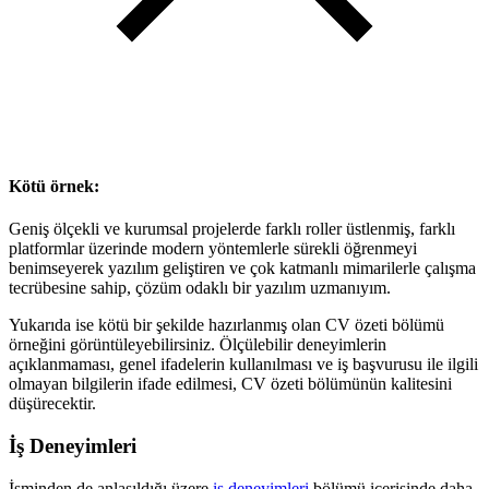
Kötü örnek:
Geniş ölçekli ve kurumsal projelerde farklı roller üstlenmiş, farklı
platformlar üzerinde modern yöntemlerle sürekli öğrenmeyi
benimseyerek yazılım geliştiren ve çok katmanlı mimarilerle çalışma
tecrübesine sahip, çözüm odaklı bir yazılım uzmanıyım.
Yukarıda ise kötü bir şekilde hazırlanmış olan CV özeti bölümü
örneğini görüntüleyebilirsiniz. Ölçülebilir deneyimlerin
açıklanmaması, genel ifadelerin kullanılması ve iş başvurusu ile ilgili
olmayan bilgilerin ifade edilmesi, CV özeti bölümünün kalitesini
düşürecektir.
İş Deneyimleri
İsminden de anlaşıldığı üzere
iş deneyimleri
bölümü içerisinde daha