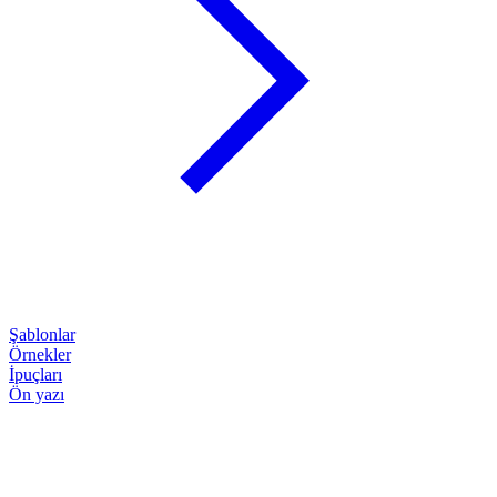
Şablonlar
Örnekler
İpuçları
Ön yazı