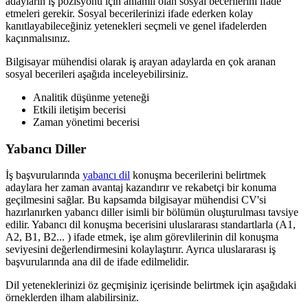
adayların iş pozisyonu için anlamlı olan sosyal becerilerini ifade
etmeleri gerekir. Sosyal becerilerinizi ifade ederken kolay
kanıtlayabileceğiniz yetenekleri seçmeli ve genel ifadelerden
kaçınmalısınız.
Bilgisayar mühendisi olarak iş arayan adaylarda en çok aranan
sosyal becerileri aşağıda inceleyebilirsiniz.
Analitik düşünme yeteneği
Etkili iletişim becerisi
Zaman yönetimi becerisi
Yabancı Diller
İş başvurularında
yabancı dil
konuşma becerilerini belirtmek
adaylara her zaman avantaj kazandırır ve rekabetçi bir konuma
geçilmesini sağlar. Bu kapsamda bilgisayar mühendisi CV'si
hazırlanırken yabancı diller isimli bir bölümün oluşturulması tavsiye
edilir. Yabancı dil konuşma becerisini uluslararası standartlarla (A1,
A2, B1, B2... ) ifade etmek, işe alım görevlilerinin dil konuşma
seviyesini değerlendirmesini kolaylaştırır. Ayrıca uluslararası iş
başvurularında ana dil de ifade edilmelidir.
Dil yeteneklerinizi öz geçmişiniz içerisinde belirtmek için aşağıdaki
örneklerden ilham alabilirsiniz.