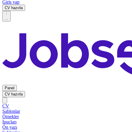
Giriş yap
CV hazırla
...
Panel
CV hazırla
CV
Şablonlar
Örnekler
İpuçları
Ön yazı