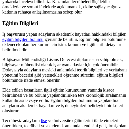
yukarıda inceleyebilirsiniz. Kazanılan tecrübeleri ölçülebilir
örneklerle ve somut ifadelerle açıklamamak, ekibe sağlayacağınız
katkının rahatça anlaşılmamasına sebep olur.
Eğitim Bilgileri
İş başvurusu yapan adayların akademik hayatları hakkındaki bilgiler,
eğitim bilgileri bölümü
içerisinde belirtilir. Eğitim bilgileri bölümüne
eklenecek olan her kurum için isim, konum ve ilgili tarih detayları
belirtilmelidir.
Bilgisayar Mühendisliği Lisans Derecesi diplomasına sahip olmak,
bilgisayar mühendisi olarak iş arayan adaylar için çok önemlidir.
Dolayısıyla adayların mesleki anlamdaki teorik bilgileri ve veritabanı
yönetimi becerisi gibi yetenekleri öğrenme sürecini, eğitim bilgileri
bölümünde ifade etmesi önerilir.
Elde edilen başarıların ilgili eğitim kurumunun yanında kısaca
belirtilmesi ve bu bölüm yapılandırılırken ters kronolojik sıralamanın
kullanılması tavsiye edilir. Eğitim bilgileri bölümünü yapılandıran
adayların akademik hayatları ve iş deneyimleri belirleyici bir kriteri
oluşturur.
Tecrübesiz adayların
lise
ve üniversite eğitimlerini ifade etmeleri
önerilirken, tecrübeli ve akademik anlamda kendisini geliştirmiş olan