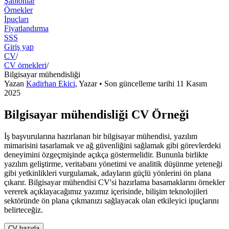
Şablonlar
Örnekler
İpuçları
Fiyatlandırma
SSS
Giriş yap
CV
/
CV örnekleri
/
Bilgisayar mühendisliği
Yazan
Kadirhan Ekici
,
Yazar
• Son güncelleme tarihi
11 Kasım
2025
Bilgisayar mühendisliği CV Örneği
İş başvurularına hazırlanan bir bilgisayar mühendisi, yazılım
mimarisini tasarlamak ve ağ güvenliğini sağlamak gibi görevlerdeki
deneyimini özgeçmişinde açıkça göstermelidir. Bununla birlikte
yazılım geliştirme, veritabanı yönetimi ve analitik düşünme yeteneği
gibi yetkinlikleri vurgulamak, adayların güçlü yönlerini ön plana
çıkarır. Bilgisayar mühendisi CV'si hazırlama basamaklarını örnekler
vererek açıklayacağımız yazımız içerisinde, bilişim teknolojileri
sektöründe ön plana çıkmanızı sağlayacak olan etkileyici ipuçlarını
belirteceğiz.
CV hazırla