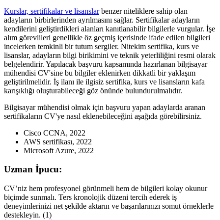
Kurslar, sertifikalar ve lisanslar
benzer niteliklere sahip olan
adayların birbirlerinden ayrılmasını sağlar. Sertifikalar adayların
kendilerini geliştirdikleri alanları kanıtlanabilir bilgilerle vurgular. İşe
alım görevlileri genellikle öz geçmiş içerisinde ifade edilen bilgileri
incelerken temkinli bir tutum sergiler. Nitekim sertifika, kurs ve
lisanslar, adayların bilgi birikimini ve teknik yeterliliğini resmi olarak
belgelendirir. Yapılacak başvuru kapsamında hazırlanan bilgisayar
mühendisi CV'sine bu bilgiler eklenirken dikkatli bir yaklaşım
geliştirilmelidir. İş ilanı ile ilgisiz sertifika, kurs ve lisansların kafa
karışıklığı oluşturabileceği göz önünde bulundurulmalıdır.
Bilgisayar mühendisi olmak için başvuru yapan adaylarda aranan
sertifikaların CV'ye nasıl eklenebileceğini aşağıda görebilirsiniz.
Cisco CCNA, 2022
AWS sertifikası, 2022
Microsoft Azure, 2022
Uzman İpucu:
CV’niz hem profesyonel görünmeli hem de bilgileri kolay okunur
biçimde sunmalı. Ters kronolojik düzeni tercih ederek iş
deneyimlerinizi net şekilde aktarın ve başarılarınızı somut örneklerle
destekleyin. (1)