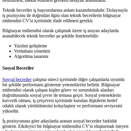
belirtilmesi, dikkat edilmesi gereken detaylar arasındadır.
Teknik beceriler iş başvurularına anlam kazandırmalıdır. Dolayısıyla
iş pozisyonu ile doğrudan ilgisi olan teknik becerilerin bilgisayar
mühendisi CV'si içerisinde ifade edilmesi gerekir.
Bilgisayar mühendisi olarak çalışmak üzere iş arayan adaylarda
aranabilecek teknik beceriler şu şekilde listelenebilir:
Yazılım geliştirme
Veritabanı yönetimi
Algoritma tasarımı
Sosyal Beceriler
Sosyal beceriler
çalışma süreci içerisinde diğer çalışanlarla uyumlu
bir şekilde performans gösterme yeteneklerini belirtir. Bilgisayar
mühendisi olarak çalışan kişiler görev ve sorumluluk alanları
doğrultusunda sosyal çevre ile temasa geçer. Sosyal yeteneklerin
kuvvetli olması, iş çerçevesi içerisinde kurulan ilişkilerin hedef
odaklı olarak yürütülmesini kolaylaştırır ve performans seviyesini
yükseltir.
İş pozisyonuna göre adaylarda aranan sosyal beceriler farklılık
gösterir. Etkileyici bir bilgisayar mühendisi CV'si oluşturmak isteyen