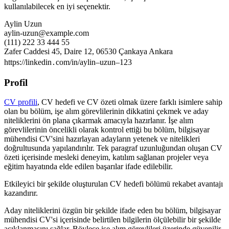
kullanılabilecek en iyi seçenektir.
Aylin Uzun
aylin-uzun@example.com
(111) 222 33 444 55
Zafer Caddesi 45, Daire 12, 06530 Çankaya Ankara
https://linkedin․com/in/aylin–uzun–123
Profil
CV profili
, CV hedefi ve CV özeti olmak üzere farklı isimlere sahip
olan bu bölüm, işe alım görevlilerinin dikkatini çekmek ve aday
niteliklerini ön plana çıkarmak amacıyla hazırlanır. İşe alım
görevlilerinin öncelikli olarak kontrol ettiği bu bölüm, bilgisayar
mühendisi CV'sini hazırlayan adayların yetenek ve nitelikleri
doğrultusunda yapılandırılır. Tek paragraf uzunluğundan oluşan CV
özeti içerisinde mesleki deneyim, katılım sağlanan projeler veya
eğitim hayatında elde edilen başarılar ifade edilebilir.
Etkileyici bir şekilde oluşturulan CV hedefi bölümü rekabet avantajı
kazandırır.
Aday niteliklerini özgün bir şekilde ifade eden bu bölüm, bilgisayar
mühendisi CV'si içerisinde belirtilen bilgilerin ölçülebilir bir şekilde
açıklanmasını sağlar. Böylece işe alım görevlileri üzerinde güvenilir