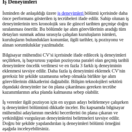
İş Deneyimleri
İsminden de anlaşıldığı üzere
iş deneyimleri
bölümü içerisinde daha
önce performans gösterilen iş tecrübeleri ifade edilir. Sahip olunan iş
deneyimlerinin ters kronolojik sıra ile güncel tarihten geçmişe doğru
sıralanması önerilir. Bu bölümde işe alım görevlilerinin aradığı tüm
detayları sunmak adına sırasıyla çalışılan kuruluşların isimleri,
kuruluşların bulundukları konumlar, ilgili tarihler, iş pozisyonu ve
alınan sorumluluklar yazılmalıdır.
Bilgisayar mühendisi CV'si içerisinde ifade edilecek iş deneyimleri
seçilirken, iş başvurusu yapılan pozisyona paralel olan geçmiş tarihli
deneyimlere öncelik verilmesi ve en fazla 3 farklı iş deneyiminin
eklenmesi tavsiye edilir. Daha fazla iş deneyimini eklemek CV'nin
gereksiz bir şekilde uzamasına sebep olmakla birlikte işe alım
görevlilerinin dikkatlerini dağıtabilir. Bilişim teknolojileri sektörü
dışındaki deneyimler ise ön plana çıkarılması gereken tecrübe
kazanımlarının arka planda kalmasına sebep olabilir.
İş verenler ilgili pozisyon için en uygun adayı belirlemeye çalışırken
iş deneyimleri bölümünü dikkatle inceler. Bu kapsamda bilgisayar
mühendisi adaylarının mesleki becerilerini ön plana çıkaran ve
yetkinliğini vurgulayan deneyimlerini belirtmeleri tavsiye edilir.
Doğru bir şekilde yapılandırılan iş deneyimleri bölümü örneğini
aşağıda inceleyebilirsiniz.