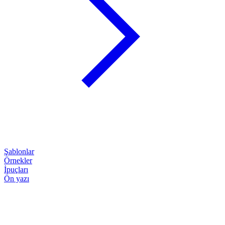
Şablonlar
Örnekler
İpuçları
Ön yazı