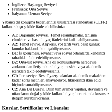
İngilizce: Başlangıç Seviyesi
Fransızca: Orta Seviye
İtalyanca: Uzman Seviye
Yabancı dil konuşma becerilerinizi uluslararası standartları (CEFR)
kullanarak şu şekilde ifade edebilirsiniz:
A1:
Başlangıç seviyesi. Temel selamlaşmalar, tanışma
cümleleri ve basit ihtiyaç ifadelerini kullanabiliyorsanız.
A2:
Temel seviye. Alışveriş, yol tarifi veya basit günlük
konular hakkında konuşabiliyorsanız.
B1:
İş görüşmesi, seyahat veya sosyal ortamlarda kendinizi
rahatlıkla ifade edebiliyorsanız.
B2:
Orta-üst seviye. Ana dil konuşurlarıyla neredeyse
zorlanmadan iletişim kurabiliyor, mesleki veya akademik
içerikleri takip edebiliyorsanız.
C1:
İleri seviye. Resmî yazışmalardan akademik makalelere
kadar zorlu metinleri anlayabiliyor, fikirlerinizi ikna edici
biçimde sunabiliyorsanız.
C2:
Ana Dil Düzeyi. Dilin tüm gramer yapıları, deyimleri ve
nüanslarını doğal şekilde kullanabiliyor, her ortamda kusursuz
iletişim kurabiliyorsanız.
Kurslar, Sertifikalar ve Lisanslar