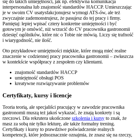
się do takich umiejętności, jak np. efektywna komunikacja
interpersonalna lub znajomość standardów HACCP. Umieszczając
je w swoim CV usatysfakcjonujesz wymogi ATS-ów, ale też
zwyczajnie zademonstrujesz, że pasujesz do tej pracy i firmy.
Pamiętaj: lepiej wpisać cztery konkretne umiejętności i być
gotowym je omówić, niż wrzucić do CV pracownika gastronomii
dziesięć ogólników, które nic o Tobie nie mówią. Liczy się trafność
i wiarygodność, nie ilość.
Oto przykładowe umiejętności miękkie, które mogą mieć realne
znaczenie w codziennej pracy pracownika gastronomii – zwłaszcza
w kontekście współpracy z zespołem czy klientami.
znajomość standardów HACCP
umiejętność obsługi POS
kreatywne rozwiązywanie problemów
Certyfikaty, kursy i licencje
Teoria teorią, ale specjaliści pracujący w zawodzie pracownika
gastronomii muszą też jakoś wykazać, że znają konkrety i są
rzeczowi. Dla rekrutera ukończone
szkolenia i kursy
to znak, że
masz za sobą nie tylko lekturę, ale także formalny trening.
Certyfikaty i kursy to prawdziwe poświadczenie realnych
kompetencji, które jednoznacznie oznajmia, że znasz się na rzeczy,