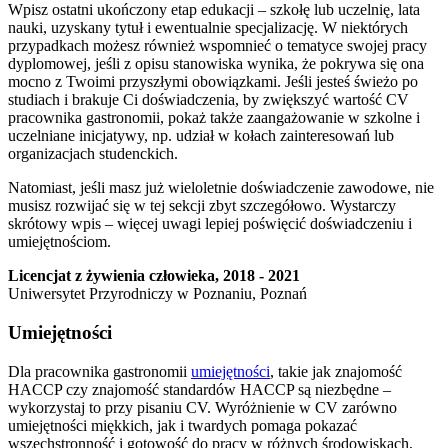
Wpisz ostatni ukończony etap edukacji – szkołę lub uczelnię, lata
nauki, uzyskany tytuł i ewentualnie specjalizację. W niektórych
przypadkach możesz również wspomnieć o tematyce swojej pracy
dyplomowej, jeśli z opisu stanowiska wynika, że pokrywa się ona
mocno z Twoimi przyszłymi obowiązkami. Jeśli jesteś świeżo po
studiach i brakuje Ci doświadczenia, by zwiększyć wartość CV
pracownika gastronomii, pokaż także zaangażowanie w szkolne i
uczelniane inicjatywy, np. udział w kołach zainteresowań lub
organizacjach studenckich.
Natomiast, jeśli masz już wieloletnie doświadczenie zawodowe, nie
musisz rozwijać się w tej sekcji zbyt szczegółowo. Wystarczy
skrótowy wpis – więcej uwagi lepiej poświęcić doświadczeniu i
umiejętnościom.
Licencjat z żywienia człowieka, 2018 - 2021
Uniwersytet Przyrodniczy w Poznaniu, Poznań
Umiejętności
Dla pracownika gastronomii
umiejętności
, takie jak znajomość
HACCP czy znajomość standardów HACCP są niezbędne –
wykorzystaj to przy pisaniu CV. Wyróżnienie w CV zarówno
umiejętności miękkich, jak i twardych pomaga pokazać
wszechstronność i gotowość do pracy w różnych środowiskach,