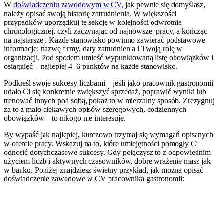
W
doświadczeniu zawodowym w CV
, jak pewnie się domyślasz,
należy opisać swoją historię zatrudnienia. W większości
przypadków uporządkuj tę sekcję w kolejności odwrotnie
chronologicznej, czyli zaczynając od najnowszej pracy, a kończąc
na najstarszej. Każde stanowisko powinno zawierać podstawowe
informacje: nazwę firmy, daty zatrudnienia i Twoją rolę w
organizacji. Pod spodem umieść wypunktowaną listę obowiązków i
osiągnięć – najlepiej 4–6 punktów na każde stanowisko.
Podkreśl swoje sukcesy liczbami – jeśli jako pracownik gastronomii
udało Ci się konkretnie zwiększyć sprzedaż, poprawić wyniki lub
trenować innych pod sobą, pokaż to w mierzalny sposób. Zrezygnuj
za to z mało ciekawych opisów szeregowych, codziennych
obowiązków – to nikogo nie interesuje.
By wypaść jak najlepiej, kurczowo trzymaj się wymagań opisanych
w ofercie pracy. Wskazuj na to, które umiejętności pomogły Ci
odnosić dotychczasowe sukcesy. Gdy połączysz to z odpowiednim
użyciem liczb i aktywnych czasowników, dobre wrażenie masz jak
w banku. Poniżej znajdziesz świetny przykład, jak można opisać
doświadczenie zawodowe w CV pracownika gastronomii: