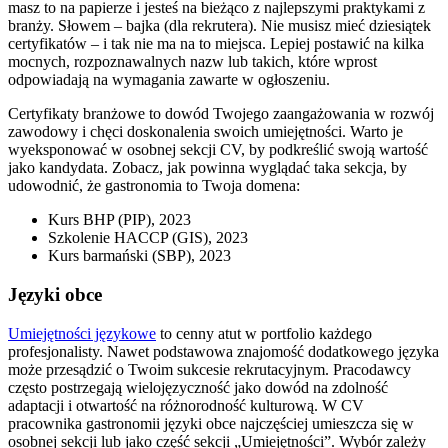
masz to na papierze i jesteś na bieżąco z najlepszymi praktykami z
branży. Słowem – bajka (dla rekrutera). Nie musisz mieć dziesiątek
certyfikatów – i tak nie ma na to miejsca. Lepiej postawić na kilka
mocnych, rozpoznawalnych nazw lub takich, które wprost
odpowiadają na wymagania zawarte w ogłoszeniu.
Certyfikaty branżowe to dowód Twojego zaangażowania w rozwój
zawodowy i chęci doskonalenia swoich umiejętności. Warto je
wyeksponować w osobnej sekcji CV, by podkreślić swoją wartość
jako kandydata. Zobacz, jak powinna wyglądać taka sekcja, by
udowodnić, że gastronomia to Twoja domena:
Kurs BHP (PIP), 2023
Szkolenie HACCP (GIS), 2023
Kurs barmański (SBP), 2023
Języki obce
Umiejętności językowe
to cenny atut w portfolio każdego
profesjonalisty. Nawet podstawowa znajomość dodatkowego języka
może przesądzić o Twoim sukcesie rekrutacyjnym. Pracodawcy
często postrzegają wielojęzyczność jako dowód na zdolność
adaptacji i otwartość na różnorodność kulturową. W CV
pracownika gastronomii języki obce najczęściej umieszcza się w
osobnej sekcji lub jako część sekcji „Umiejętności”. Wybór zależy