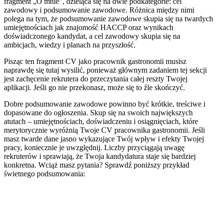
fragment „O mnie”, dzieląca się na dwie podkategorie: cel
zawodowy i podsumowanie zawodowe. Różnica między nimi
polega na tym, że podsumowanie zawodowe skupia się na twardych
umiejętnościach jak znajomość HACCP oraz wynikach
doświadczonego kandydat, a cel zawodowy skupia się na
ambicjach, wiedzy i planach na przyszłość.
Pisząc ten fragment CV jako pracownik gastronomii musisz
naprawdę się tutaj wysilić, ponieważ głównym zadaniem tej sekcji
jest zachęcenie rekrutera do przeczytania całej reszty Twojej
aplikacji. Jeśli go nie przekonasz, może się to źle skończyć.
Dobre podsumowanie zawodowe powinno być krótkie, treściwe i
dopasowane do ogłoszenia. Skup się na swoich największych
atutach – umiejętnościach, doświadczeniu i osiągnięciach, które
merytorycznie wyróżnią Twoje CV pracownika gastronomii. Jeśli
masz twarde dane jasno wykazujące Twój wpływ i efekty Twojej
pracy, koniecznie je uwzględnij. Liczby przyciągają uwagę
rekruterów i sprawiają, że Twoja kandydatura staje się bardziej
konkretna. Wciąż masz pytania? Sprawdź poniższy przykład
świetnego podsumowania: