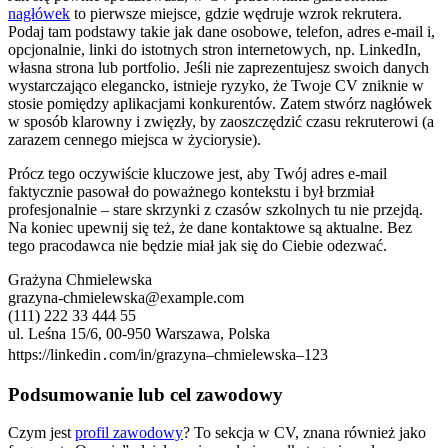
nagłówek
to pierwsze miejsce, gdzie wędruje wzrok rekrutera.
Podaj tam podstawy takie jak dane osobowe, telefon, adres e-mail i,
opcjonalnie, linki do istotnych stron internetowych, np. LinkedIn,
własna strona lub portfolio. Jeśli nie zaprezentujesz swoich danych
wystarczająco elegancko, istnieje ryzyko, że Twoje CV zniknie w
stosie pomiędzy aplikacjami konkurentów. Zatem stwórz nagłówek
w sposób klarowny i zwięzły, by zaoszczędzić czasu rekruterowi (a
zarazem cennego miejsca w życiorysie).
Prócz tego oczywiście kluczowe jest, aby Twój adres e-mail
faktycznie pasował do poważnego kontekstu i był brzmiał
profesjonalnie – stare skrzynki z czasów szkolnych tu nie przejdą.
Na koniec upewnij się też, że dane kontaktowe są aktualne. Bez
tego pracodawca nie będzie miał jak się do Ciebie odezwać.
Grażyna Chmielewska
grazyna-chmielewska@example.com
(111) 222 33 444 55
ul. Leśna 15/6, 00-950 Warszawa, Polska
https://linkedin․com/in/grazyna–chmielewska–123
Podsumowanie lub cel zawodowy
Czym jest
profil zawodowy
? To sekcja w CV, znana również jako