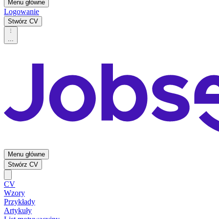
Menu główne
Logowanie
Stwórz CV
...
Menu główne
Stwórz CV
CV
Wzory
Przykłady
Artykuły