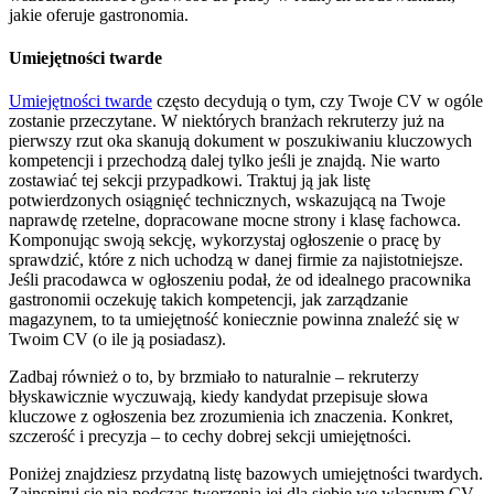
jakie oferuje gastronomia.
Umiejętności twarde
Umiejętności twarde
często decydują o tym, czy Twoje CV w ogóle
zostanie przeczytane. W niektórych branżach rekruterzy już na
pierwszy rzut oka skanują dokument w poszukiwaniu kluczowych
kompetencji i przechodzą dalej tylko jeśli je znajdą. Nie warto
zostawiać tej sekcji przypadkowi. Traktuj ją jak listę
potwierdzonych osiągnięć technicznych, wskazującą na Twoje
naprawdę rzetelne, dopracowane mocne strony i klasę fachowca.
Komponując swoją sekcję, wykorzystaj ogłoszenie o pracę by
sprawdzić, które z nich uchodzą w danej firmie za najistotniejsze.
Jeśli pracodawca w ogłoszeniu podał, że od idealnego pracownika
gastronomii oczekuję takich kompetencji, jak zarządzanie
magazynem, to ta umiejętność koniecznie powinna znaleźć się w
Twoim CV (o ile ją posiadasz).
Zadbaj również o to, by brzmiało to naturalnie – rekruterzy
błyskawicznie wyczuwają, kiedy kandydat przepisuje słowa
kluczowe z ogłoszenia bez zrozumienia ich znaczenia. Konkret,
szczerość i precyzja – to cechy dobrej sekcji umiejętności.
Poniżej znajdziesz przydatną listę bazowych umiejętności twardych.
Zainspiruj się nią podczas tworzenia jej dla siebie we własnym CV