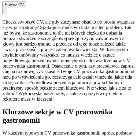
Stwórz CV
Chcesz stworzyć CV, ale gdy zaczynasz pisać to po prostu wgapiasz
się w pustą stronę? Spokojnie, mnóstwo ludzi ma ten problem. Tak
już bywa, że gastronomia to dla niektórych ciężka do opisania
branża i stworzenie szczegółowej sekcji o życiu zawodowym z
głowy jest bardzo trudne, a przecież od tego może zależeć także
Twoja przyszłość – gra jest zatem warta świeczki. W dzisiejszym
artykule omówimy wszystko, co musisz wiedzieć o sztuce
prawidłowego prezentowania umiejętności i doświadczenia w CV
pracownika gastronomii. Ostatecznie o tym, czy pracodawca zaprosi
Cię na rozmowę, czy skasuje Twoje CV pracownika gastronomii od
razu po wyświetleniu go, rozstrzyga całokształt wrażenia, jakie uda
Ci się zrobić. Prawidłowa prezentacja informacji w schludny i
przejrzysty sposób będzie zatem kluczowa. Nie wiesz, jak się za to
zabrać? Wykorzystaj nasze rady, a sukces i pozytywny efekt u
rekrutera masz w kieszeni!
Kluczowe sekcje w CV pracownika
gastronomii
W każdym typowym CV pracownika gastronomii, oprócz podstaw