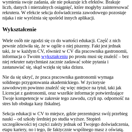
wymienia swoje zadania, ale nie pokazuje ich efektów. Brakuje
liczb, danych i mierzalnych osiągnięć, które mogłyby zainteresować
rekrutera. W efekcie sekcja doświadczenia zawodowego pozostaje
nijaka i nie wyróżnia się spośród innych aplikacji.
Wykształcenie
Wiele osób nie zgodzi się co do wartości edukacji. Część z nich
pewnie zdziwiła się, że w ogóle o niej piszemy. Fakt jest jednak
taki, że w każdym CV, również w CV dla pracownika gastronomii,
informacja o Twoim
wykształceniu
po prostu musi się znaleźć – bez
niej rekruter natychmiast zacznie zadawać sobie pytania i
zastanawiać się, skąd wzięła się taka dziura.
Nie da się ukryć, że praca pracownika gastronomii wymaga
solidnego przygotowania akademickiego. W życiorysie
zawodowym powinno znaleźć się więc miejsce na tytuł, taki jak
Licencjat z gastronomii, oraz wszelkie informacje potwierdzające
Twoje kompetencje w zakresie tego zawodu, czyli np. odporność na
stres lub obsługa kasy fiskalnej.
Sekcja edukacji w CV to miejsce, gdzie prezentujesz swój przebieg
nauki – od szkoły średniej po studia wyższe. Stopień
szczegółowości tej części zależy jednak od Twojego doświadczenia,
etapu kariery, no i tego, ile faktycznie wspólnego masz z oświatą.