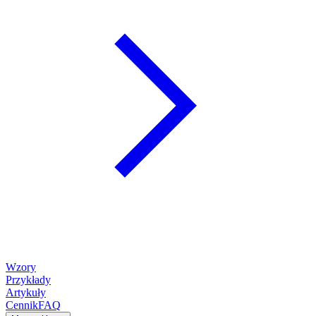
Wzory
Przykłady
Artykuły
Cennik
FAQ