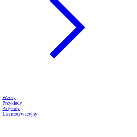
Wzory
Przykłady
Artykuły
List motywacyjny