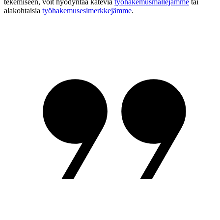
tekemiseen, voit hyödyntää käteviä
työhakemusmallejamme
tai
alakohtaisia
työhakemusesimerkkejämme
.