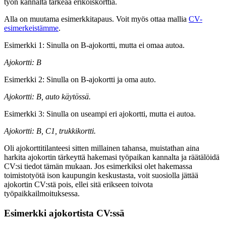
työn kannalta tärkeää erikoiskorttia.
Alla on muutama esimerkkitapaus. Voit myös ottaa mallia
CV-
esimerkeistämme
.
Esimerkki 1: Sinulla on B-ajokortti, mutta ei omaa autoa.
Ajokortti: B
Esimerkki 2: Sinulla on B-ajokortti ja oma auto.
Ajokortti: B, auto käytössä.
Esimerkki 3: Sinulla on useampi eri ajokortti, mutta ei autoa.
Ajokortti: B, C1, trukkikortti.
Oli ajokorttitilanteesi sitten millainen tahansa, muistathan aina
harkita ajokortin tärkeyttä hakemasi työpaikan kannalta ja räätälöidä
CV:si tiedot tämän mukaan. Jos esimerkiksi olet hakemassa
toimistotyötä ison kaupungin keskustasta, voit suosiolla jättää
ajokortin CV:stä pois, ellei sitä erikseen toivota
työpaikkailmoituksessa.
Esimerkki ajokortista CV:ssä