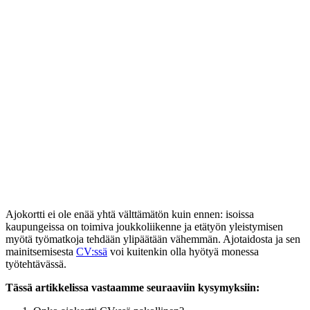
Ajokortti ei ole enää yhtä välttämätön kuin ennen: isoissa
kaupungeissa on toimiva joukkoliikenne ja etätyön yleistymisen
myötä työmatkoja tehdään ylipäätään vähemmän. Ajotaidosta ja sen
mainitsemisesta
CV:ssä
voi kuitenkin olla hyötyä monessa
työtehtävässä.
Tässä artikkelissa vastaamme seuraaviin kysymyksiin: