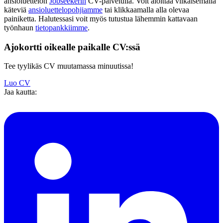
ansioluettelon
Jobseekerin
CV-palvelulla. Voit aloittaa vilkaisemalla
käteviä
ansioluettelopohjiamme
tai klikkaamalla alla olevaa
painiketta. Halutessasi voit myös tutustua lähemmin kattavaan
työnhaun
tietopankkiimme
.
Ajokortti oikealle paikalle CV:ssä
Tee tyylikäs CV muutamassa minuutissa!
Luo CV
Jaa kautta: