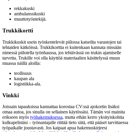
rekkakuski
ambulanssikuski
muuttotyöntekijä.
Trukkikortti
Trukkikuskit usein työskentelevät piilossa katseilta varastojen tai
tehtaiden kätköissä. Trukkikorttia ei kuitenkaan kannata missään
nimessä piilotella työnhaussa, jos tehtävässä on trukin ajamiselle
tarvetta. Trukille voi olla käyttöä materiaalien käsittelyssä muun
muassa näillä aloilla:
teollisuus
kaupan ala
logistiikka-ala.
Vinkki
Joissain tapauksissa kannattaa korostaa CV:ssä ajokortin lisäksi
omaa autoa, jos sinulla on sellainen käytössäsi. Tämän voi mainita
erikseen myös
työhakemuksessa
, mutta ethän kerro yksityiskohtia
kulkupelistäsi – työnantajalle riittää tieto siitä, että pääset tarvittaessa
työpaikalle joustavasti. Jos kaipaat apua hakemuskirjeesi