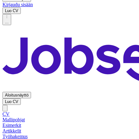
Kirjaudu sisään
Luo CV
...
Aloitusnäyttö
Luo CV
CV
Mallipohjat
Esimerkit
Artikkelit
Työhakemus