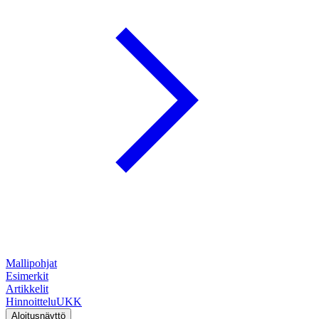
Mallipohjat
Esimerkit
Artikkelit
Hinnoittelu
UKK
Aloitusnäyttö