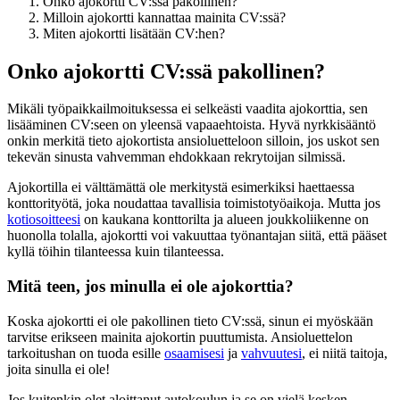
Onko ajokortti CV:ssä pakollinen?
Milloin ajokortti kannattaa mainita CV:ssä?
Miten ajokortti lisätään CV:hen?
Onko ajokortti CV:ssä pakollinen?
Mikäli työpaikkailmoituksessa ei selkeästi vaadita ajokorttia, sen
lisääminen CV:seen on yleensä vapaaehtoista. Hyvä nyrkkisääntö
onkin merkitä tieto ajokortista ansioluetteloon silloin, jos uskot sen
tekevän sinusta vahvemman ehdokkaan rekrytoijan silmissä.
Ajokortilla ei välttämättä ole merkitystä esimerkiksi haettaessa
konttorityötä, joka noudattaa tavallisia toimistotyöaikoja. Mutta jos
kotiosoitteesi
on kaukana konttorilta ja alueen joukkoliikenne on
huonolla tolalla, ajokortti voi vakuuttaa työnantajan siitä, että pääset
kyllä töihin tilanteessa kuin tilanteessa.
Mitä teen, jos minulla ei ole ajokorttia?
Koska ajokortti ei ole pakollinen tieto CV:ssä, sinun ei myöskään
tarvitse erikseen mainita ajokortin puuttumista. Ansioluettelon
tarkoitushan on tuoda esille
osaamisesi
ja
vahvuutesi
, ei niitä taitoja,
joita sinulla ei ole!
Jos kuitenkin olet aloittanut autokoulun ja se on vielä kesken,