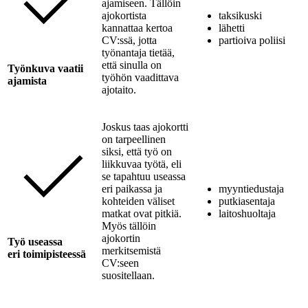
ajamiseen. Tällöin
ajokortista
taksikuski
kannattaa kertoa
lähetti
CV:ssä, jotta
partioiva poliisi
työnantaja tietää,
että sinulla on
Työnkuva vaatii
työhön vaadittava
ajamista
ajotaito.
Joskus taas ajokortti
on tarpeellinen
siksi, että työ on
liikkuvaa työtä, eli
se tapahtuu useassa
eri paikassa ja
myyntiedustaja
kohteiden väliset
putkiasentaja
matkat ovat pitkiä.
laitoshuoltaja
Myös tällöin
ajokortin
Työ
useassa
merkitsemistä
eri toimipisteessä
CV:seen
suositellaan.