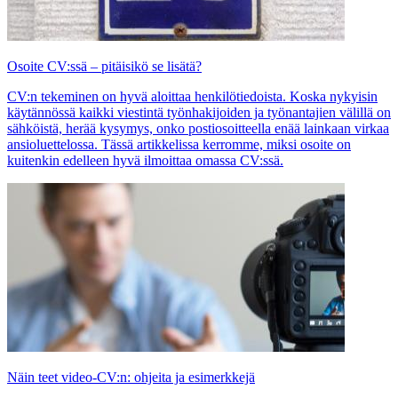
Osoite CV:ssä – pitäisikö se lisätä?
CV:n tekeminen on hyvä aloittaa henkilötiedoista. Koska nykyisin
käytännössä kaikki viestintä työnhakijoiden ja työnantajien välillä on
sähköistä, herää kysymys, onko postiosoitteella enää lainkaan virkaa
ansioluettelossa. Tässä artikkelissa kerromme, miksi osoite on
kuitenkin edelleen hyvä ilmoittaa omassa CV:ssä.
Näin teet video-CV:n: ohjeita ja esimerkkejä