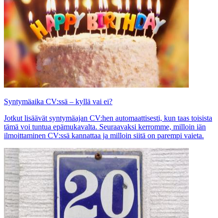
Syntymäaika CV:ssä – kyllä vai ei?
Jotkut lisäävät syntymäajan CV:hen automaattisesti, kun taas toisista
tämä voi tuntua epämukavalta. Seuraavaksi kerromme, milloin iän
ilmoittaminen CV:ssä kannattaa ja milloin siitä on parempi vaieta.