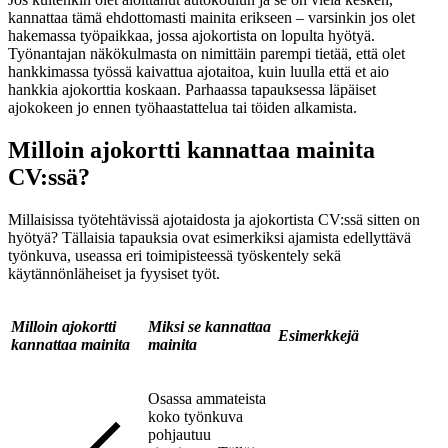
kannattaa tämä ehdottomasti mainita erikseen – varsinkin jos olet
hakemassa työpaikkaa, jossa ajokortista on lopulta hyötyä.
Työnantajan näkökulmasta on nimittäin parempi tietää, että olet
hankkimassa työssä kaivattua ajotaitoa, kuin luulla että et aio
hankkia ajokorttia koskaan. Parhaassa tapauksessa läpäiset
ajokokeen jo ennen työhaastattelua tai töiden alkamista.
Milloin ajokortti kannattaa mainita
CV:ssä?
Millaisissa työtehtävissä ajotaidosta ja ajokortista CV:ssä sitten on
hyötyä? Tällaisia tapauksia ovat esimerkiksi ajamista edellyttävä
työnkuva, useassa eri toimipisteessä työskentely sekä
käytännönläheiset ja fyysiset työt.
Milloin ajokortti
Miksi se kannattaa
Esimerkkejä
kannattaa mainita
mainita
Osassa ammateista
koko työnkuva
pohjautuu