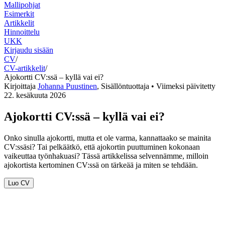
Mallipohjat
Esimerkit
Artikkelit
Hinnoittelu
UKK
Kirjaudu sisään
CV
/
CV-artikkelit
/
Ajokortti CV:ssä – kyllä vai ei?
Kirjoittaja
Johanna Puustinen
,
Sisällöntuottaja
• Viimeksi päivitetty
22. kesäkuuta 2026
Ajokortti CV:ssä – kyllä vai ei?
Onko sinulla ajokortti, mutta et ole varma, kannattaako se mainita
CV:ssäsi? Tai pelkäätkö, että ajokortin puuttuminen kokonaan
vaikeuttaa työnhakuasi? Tässä artikkelissa selvennämme, milloin
ajokortista kertominen CV:ssä on tärkeää ja miten se tehdään.
Luo CV