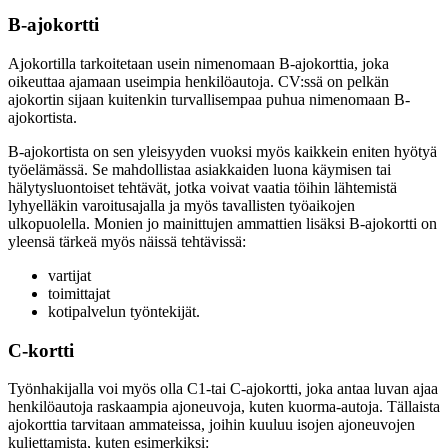
B-ajokortti
Ajokortilla tarkoitetaan usein nimenomaan B-ajokorttia, joka
oikeuttaa ajamaan useimpia henkilöautoja. CV:ssä on pelkän
ajokortin sijaan kuitenkin turvallisempaa puhua nimenomaan B-
ajokortista.
B-ajokortista on sen yleisyyden vuoksi myös kaikkein eniten hyötyä
työelämässä. Se mahdollistaa asiakkaiden luona käymisen tai
hälytysluontoiset tehtävät, jotka voivat vaatia töihin lähtemistä
lyhyelläkin varoitusajalla ja myös tavallisten työaikojen
ulkopuolella. Monien jo mainittujen ammattien lisäksi B-ajokortti on
yleensä tärkeä myös näissä tehtävissä:
vartijat
toimittajat
kotipalvelun työntekijät.
C-kortti
Työnhakijalla voi myös olla C1-tai C-ajokortti, joka antaa luvan ajaa
henkilöautoja raskaampia ajoneuvoja, kuten kuorma-autoja. Tällaista
ajokorttia tarvitaan ammateissa, joihin kuuluu isojen ajoneuvojen
kuljettamista, kuten esimerkiksi: