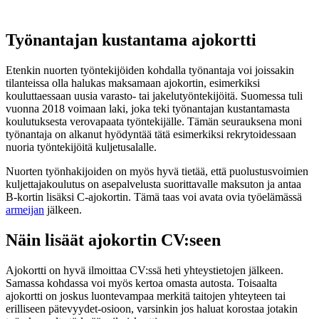
Työnantajan kustantama ajokortti
Etenkin nuorten työntekijöiden kohdalla työnantaja voi joissakin
tilanteissa olla halukas maksamaan ajokortin, esimerkiksi
kouluttaessaan uusia varasto- tai jakelutyöntekijöitä. Suomessa tuli
vuonna 2018 voimaan laki, joka teki työnantajan kustantamasta
koulutuksesta verovapaata työntekijälle. Tämän seurauksena moni
työnantaja on alkanut hyödyntää tätä esimerkiksi rekrytoidessaan
nuoria työntekijöitä kuljetusalalle.
Nuorten työnhakijoiden on myös hyvä tietää, että puolustusvoimien
kuljettajakoulutus on asepalvelusta suorittavalle maksuton ja antaa
B-kortin lisäksi C-ajokortin. Tämä taas voi avata ovia työelämässä
armeijan
jälkeen.
Näin lisäät ajokortin CV:seen
Ajokortti on hyvä ilmoittaa CV:ssä heti yhteystietojen jälkeen.
Samassa kohdassa voi myös kertoa omasta autosta. Toisaalta
ajokortti on joskus luontevampaa merkitä taitojen yhteyteen tai
erilliseen pätevyydet-osioon, varsinkin jos haluat korostaa jotakin