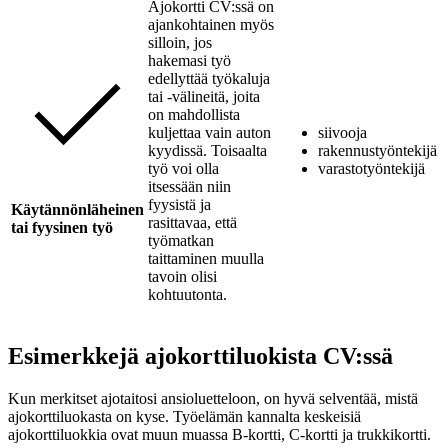
Ajokortti CV:ssä on
ajankohtainen myös
silloin, jos
hakemasi työ
edellyttää työkaluja
tai -välineitä, joita
on mahdollista
kuljettaa vain auton
siivooja
kyydissä. Toisaalta
rakennustyöntekijä
työ voi olla
varastotyöntekijä
itsessään niin
fyysistä ja
Käytännönläheinen
rasittavaa, että
tai fyysinen työ
työmatkan
taittaminen muulla
tavoin olisi
kohtuutonta.
Esimerkkejä ajokorttiluokista CV:ssä
Kun merkitset ajotaitosi ansioluetteloon, on hyvä selventää, mistä
ajokorttiluokasta on kyse. Työelämän kannalta keskeisiä
ajokorttiluokkia ovat muun muassa B-kortti, C-kortti ja trukkikortti.