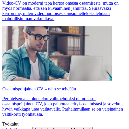
Video-CV on moderni tapa kertoa omasta osaamisesta, mutta on
myös normaalia, että sen kuvaaminen jännittää. Seuraavaksi
kerromme, miten videomuotoisesta ansioluettelosta tehdään
mahdollisimman vakuuttava.
Osaamispohjainen CV – näin se tehdään
Perinteisen ansioluettelon vaihtoehdoksi on noussut
osaamispohjainen CV, joka painottaa erityisosaamistasi ja soveltuu
hyvin vaikkapa uraa vaihtavalle. Parhaimmillaan se on varsinainen
valttikortti työnhaussa.
Työkalut