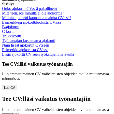
Sisällys
Onko ajokortti CV:ssä pakollinen?
Mitä teen, jos minulla ei ole ajokorttia?
Milloin ajokortti kannattaa mainita CV:ssä?
Esimerkkejä ajokorttiluokista CV:ssä
B-ajokortti
C-kortti
Trukkikortti
Työnantajan kustantama ajokortti
Näin lisäät ajokortin CV:seen
Esimerkki ajokortista CV:ssä
Lisää ajokortti CV:seen työkalujemme avulla
Tee CV:lläsi vaikutus työnantajiin
Luo ammattimainen CV vaiheittaisten ohjeiden avulla muutamassa
minuutissa.
Luo CV
Tee CV:lläsi vaikutus työnantajiin
Luo ammattimainen CV vaiheittaisten ohjeiden avulla muutamassa