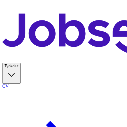
Työkalut
CV