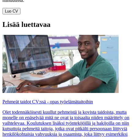
minuutissa.
Luo CV
Lisää luettavaa
Pehmeät taidot CV:ssä - opas työelämätaitoihin
Olet todennäköisesti kuullut pehmeistä ja kovista taidoista, mutta
monelle on epäselvää mitä ne ovat ja toisaalta niiden määrittely on
vaihtelevaa. Koulutuksen lisäksi työntekijöillä ja hakijoilla on niin
kutsuttuja pehmeitä taitoja, jotka ovat pitkälti persoonaan liittyviä
henkilökohtaisia vahvuuksia ja osaamista, joka liittyy esimerkiksi