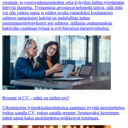
viestintä- ja vuorovaikutustaitoihin sekä kykyihin hallita työelämään
liittyviä tilanteita. Työnantajat arvostavat pehmeitä taitoja, sillä niitä
voi olla vaikea oppia ja niiden avulla esimerkiksi koulutuksen
suhteen samanlaiset hakijat on mahdollista laittaa
paremmuusjärjestykseen sen suhteen, millaisia ominaisuuksia
hakijoilta vaaditaan työssä ja työyhteisössä menestymiseksi.
Resume ja CV – mikä on niiden ero?
Ulkomaisissa työpaikkailmoituksissa saatetaan pyytää ansioluetteloa
joskus sanalla CV, joskus sanalla resume. Seuraavaksi kerromme,
miten nämä kaksi ansioluetteloa poikkeavat toisistaan.