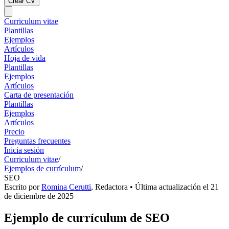
Crear CV
Curriculum vitae
Plantillas
Ejemplos
Artículos
Hoja de vida
Plantillas
Ejemplos
Artículos
Carta de presentación
Plantillas
Ejemplos
Artículos
Precio
Preguntas frecuentes
Inicia sesión
Curriculum vitae
/
Ejemplos de currículum
/
SEO
Escrito por
Romina Cerutti
,
Redactora
• Última actualización el
21
de diciembre de 2025
Ejemplo de currículum de SEO