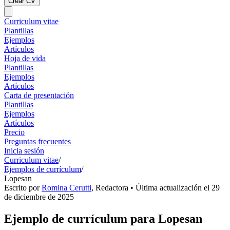
Crear CV
Curriculum vitae
Plantillas
Ejemplos
Artículos
Hoja de vida
Plantillas
Ejemplos
Artículos
Carta de presentación
Plantillas
Ejemplos
Artículos
Precio
Preguntas frecuentes
Inicia sesión
Curriculum vitae
/
Ejemplos de currículum
/
Lopesan
Escrito por
Romina Cerutti
,
Redactora
• Última actualización el
29
de diciembre de 2025
Ejemplo de currículum para Lopesan