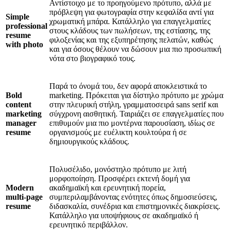
Αντίστοιχο με το προηγούμενο πρότυπο, αλλά με
πρόβλεψη για φωτογραφία στην κεφαλίδα αντί για
Simple
χρωματική μπάρα. Κατάλληλο για επαγγελματίες
professional
στους κλάδους των πωλήσεων, της εστίασης, της
resume
φιλοξενίας και της εξυπηρέτησης πελατών, καθώς
with photo
και για όσους θέλουν να δώσουν μια πιο προσωπική
νότα στο βιογραφικό τους.
Παρά το όνομά του, δεν αφορά αποκλειστικά το
Bold
marketing. Πρόκειται για δίστηλο πρότυπο με χρώμα
content
στην πλευρική στήλη, γραμματοσειρά sans serif και
marketing
σύγχρονη αισθητική. Ταιριάζει σε επαγγελματίες που
manager
επιθυμούν μια πιο μοντέρνα παρουσίαση, ιδίως σε
resume
οργανισμούς με ευέλικτη κουλτούρα ή σε
δημιουργικούς κλάδους.
Πολυσέλιδο, μονόστηλο πρότυπο με λιτή
μορφοποίηση. Προσφέρει εκτενή δομή για
Modern
ακαδημαϊκή και ερευνητική πορεία,
multi-page
συμπεριλαμβάνοντας ενότητες όπως δημοσιεύσεις,
resume
διδασκαλία, συνέδρια και επιστημονικές διακρίσεις.
Κατάλληλο για υποψήφιους σε ακαδημαϊκό ή
ερευνητικό περιβάλλον.