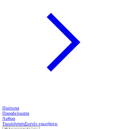
Πρότυπα
Παραδείγματα
Άρθρα
Τιμολόγηση
Συχνές ερωτήσεις