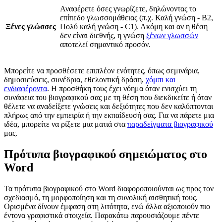
Αναφέρετε όσες γνωρίζετε, δηλώνοντας το
επίπεδο γλωσσομάθειας (π.χ. Καλή γνώση - B2,
Ξένες γλώσσες
Πολύ καλή γνώση - C1). Ακόμη και αν η θέση
δεν είναι διεθνής, η γνώση
ξένων γλωσσών
αποτελεί σημαντικό προσόν.
Μπορείτε να προσθέσετε επιπλέον ενότητες, όπως σεμινάρια,
δημοσιεύσεις, συνέδρια, εθελοντική δράση,
χόμπι και
ενδιαφέροντα
. Η προσθήκη τους έχει νόημα όταν ενισχύει τη
συνάφεια του βιογραφικού σας με τη θέση που διεκδικείτε ή όταν
θέλετε να αναδείξετε γνώσεις και δεξιότητες που δεν καλύπτονται
πλήρως από την εμπειρία ή την εκπαίδευσή σας. Για να πάρετε μια
ιδέα, μπορείτε να ρίξετε μια ματιά στα
παραδείγματα βιογραφικού
μας.
Πρότυπα βιογραφικού σημειώματος στο
Word
Τα πρότυπα βιογραφικού στο Word διαφοροποιούνται ως προς τον
σχεδιασμό, τη μορφοποίηση και τη συνολική αισθητική τους.
Ορισμένα δίνουν έμφαση στη λιτότητα, ενώ άλλα αξιοποιούν πιο
έντονα γραφιστικά στοιχεία. Παρακάτω παρουσιάζουμε πέντε