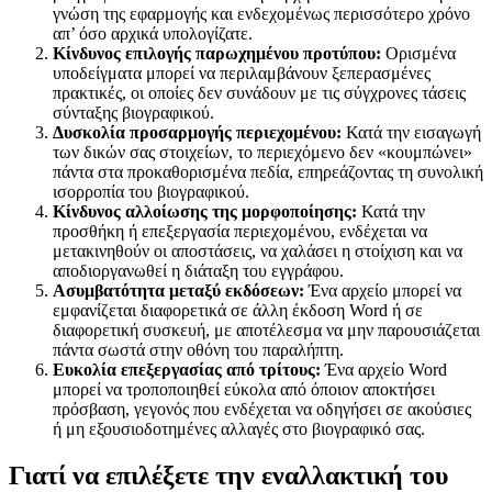
γνώση της εφαρμογής και ενδεχομένως περισσότερο χρόνο
απ’ όσο αρχικά υπολογίζατε.
Κίνδυνος επιλογής παρωχημένου προτύπου:
Ορισμένα
υποδείγματα μπορεί να περιλαμβάνουν ξεπερασμένες
πρακτικές, οι οποίες δεν συνάδουν με τις σύγχρονες τάσεις
σύνταξης βιογραφικού.
Δυσκολία προσαρμογής περιεχομένου:
Κατά την εισαγωγή
των δικών σας στοιχείων, το περιεχόμενο δεν «κουμπώνει»
πάντα στα προκαθορισμένα πεδία, επηρεάζοντας τη συνολική
ισορροπία του βιογραφικού.
Κίνδυνος αλλοίωσης της μορφοποίησης:
Κατά την
προσθήκη ή επεξεργασία περιεχομένου, ενδέχεται να
μετακινηθούν οι αποστάσεις, να χαλάσει η στοίχιση και να
αποδιοργανωθεί η διάταξη του εγγράφου.
Ασυμβατότητα μεταξύ εκδόσεων:
Ένα αρχείο μπορεί να
εμφανίζεται διαφορετικά σε άλλη έκδοση Word ή σε
διαφορετική συσκευή, με αποτέλεσμα να μην παρουσιάζεται
πάντα σωστά στην οθόνη του παραλήπτη.
Ευκολία επεξεργασίας από τρίτους:
Ένα αρχείο Word
μπορεί να τροποποιηθεί εύκολα από όποιον αποκτήσει
πρόσβαση, γεγονός που ενδέχεται να οδηγήσει σε ακούσιες
ή μη εξουσιοδοτημένες αλλαγές στο βιογραφικό σας.
Γιατί να επιλέξετε την εναλλακτική του