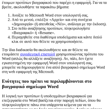
έτοιμων προτύπων βιογραφικού που παρέχει η εφαρμογή. Για να τα
βρείτε, ακολουθήστε τα παρακάτω βήματα:
Ανοίξτε το Microsoft Word στον υπολογιστή σας.
Από το μενού, επιλέξτε «Αρχείο» και στη συνέχεια
«Δημιουργία» (ή απευθείας «Νέο», ανάλογα με την έκδοση).
Στο πεδίο αναζήτησης προτύπων, πληκτρολογήστε
«Βιογραφικό» ή «Resume».
Περιηγηθείτε στα διαθέσιμα υποδείγματα και κάντε διπλό
κλικ σε αυτό που θέλετε να χρησιμοποιήσετε.
Tην ίδια διαδικασία θα ακολουθήσετε και αν θέλετε να
ετοιμάσετε
συνοδευτική επιστολή
χρησιμοποιώντας πρότυπο του
Word (απλώς θα αλλάξετε αναζήτηση). Αν, πάλι, δεν έχετε
εγκατεστημένη την εφαρμογή Word στον υπολογιστή σας,
μπορείτε να δημιουργήσετε ένα απλό βιογραφικό σημείωμα Word
στη web εφαρμογή της Microsoft.
Ενότητες που πρέπει να περιλαμβάνονται στο
βιογραφικό σημείωμα Word
Η λογική των προτύπων ή υποδειγμάτων βιογραφικού για
επεξεργασία στο Word βασίζεται στην παροχή πεδίων, όπου θα
πληκτρολογήσετε πάνω στα υπάρχοντα κείμενα για να τα