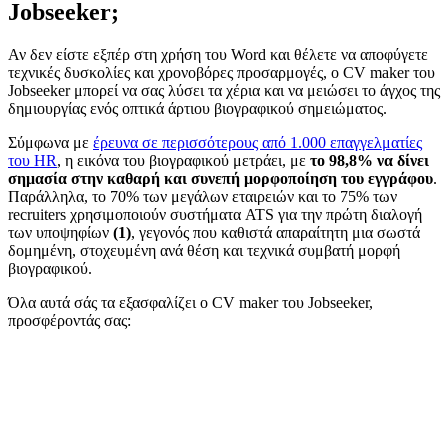
Jobseeker;
Αν δεν είστε εξπέρ στη χρήση του Word και θέλετε να αποφύγετε
τεχνικές δυσκολίες και χρονοβόρες προσαρμογές, ο CV maker του
Jobseeker μπορεί να σας λύσει τα χέρια και να μειώσει το άγχος της
δημιουργίας ενός οπτικά άρτιου βιογραφικού σημειώματος.
Σύμφωνα με
έρευνα σε περισσότερους από 1.000 επαγγελματίες
του HR
, η εικόνα του βιογραφικού μετράει, με
το 98,8% να δίνει
σημασία στην καθαρή και συνεπή μορφοποίηση του εγγράφου
.
Παράλληλα, το 70% των μεγάλων εταιρειών και το 75% των
recruiters χρησιμοποιούν συστήματα ATS για την πρώτη διαλογή
των υποψηφίων
(1)
, γεγονός που καθιστά απαραίτητη μια σωστά
δομημένη, στοχευμένη ανά θέση και τεχνικά συμβατή μορφή
βιογραφικού.
Όλα αυτά σάς τα εξασφαλίζει ο CV maker του Jobseeker,
προσφέροντάς σας: