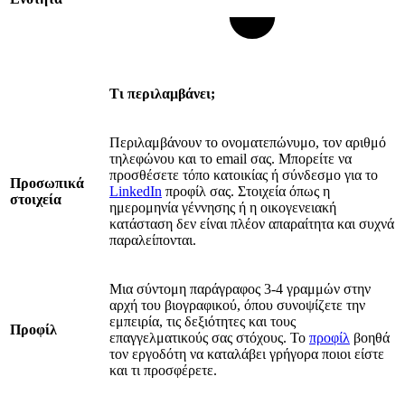
Τι περιλαμβάνει;
Περιλαμβάνουν το ονοματεπώνυμο, τον αριθμό
τηλεφώνου και το email σας. Μπορείτε να
προσθέσετε τόπο κατοικίας ή σύνδεσμο για το
Προσωπικά
LinkedIn
προφίλ σας. Στοιχεία όπως η
στοιχεία
ημερομηνία γέννησης ή η οικογενειακή
κατάσταση δεν είναι πλέον απαραίτητα και συχνά
παραλείπονται.
Μια σύντομη παράγραφος 3-4 γραμμών στην
αρχή του βιογραφικού, όπου συνοψίζετε την
εμπειρία, τις δεξιότητες και τους
Προφίλ
επαγγελματικούς σας στόχους. Το
προφίλ
βοηθά
τον εργοδότη να καταλάβει γρήγορα ποιοι είστε
και τι προσφέρετε.