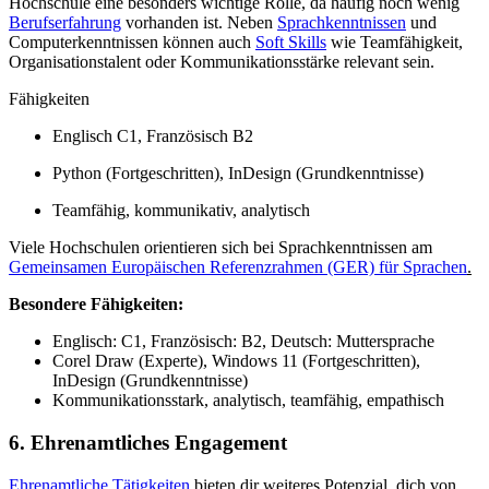
Hochschule eine besonders wichtige Rolle, da häufig noch wenig
Berufserfahrung
vorhanden ist. Neben
Sprachkenntnissen
und
Computerkenntnissen können auch
Soft Skills
wie Teamfähigkeit,
Organisationstalent oder Kommunikationsstärke relevant sein.
Fähigkeiten
Englisch C1, Französisch B2
Python (Fortgeschritten), InDesign (Grundkenntnisse)
Teamfähig, kommunikativ, analytisch
Viele Hochschulen orientieren sich bei Sprachkenntnissen am
Gemeinsamen Europäischen Referenzrahmen (GER) für Sprachen
.
Besondere
Fähigkeiten:
Englisch: C1, Französisch: B2, Deutsch: Muttersprache
Corel Draw (Experte), Windows 11 (Fortgeschritten),
InDesign (Grundkenntnisse)
Kommunikationsstark, analytisch, teamfähig, empathisch
6. Ehrenamtliches Engagement
Ehrenamtliche Tätigkeiten
bieten dir weiteres Potenzial, dich von