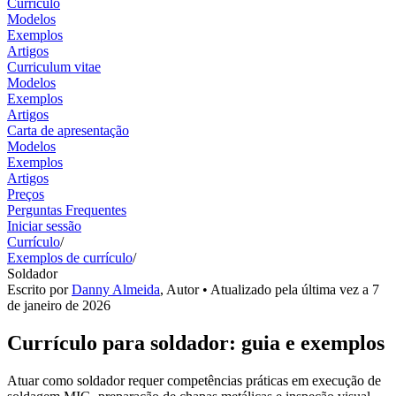
Currículo
Modelos
Exemplos
Artigos
Curriculum vitae
Modelos
Exemplos
Artigos
Carta de apresentação
Modelos
Exemplos
Artigos
Preços
Perguntas Frequentes
Iniciar sessão
Currículo
/
Exemplos de currículo
/
Soldador
Escrito por
Danny Almeida
,
Autor
• Atualizado pela última vez a
7
de janeiro de 2026
Currículo para soldador: guia e exemplos
Atuar como soldador requer competências práticas em execução de