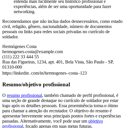
entenda mais facilmente seu histórico profissional e
experiências, além de ser uma oportunidade para fazer
networking.
Recomendamos que não inclua dados desnecessários, como estado
civil, religião, gênero, nacionalidade, número de documentos
pessoais ou links para redes sociais privadas no currículo de
soldador.
Hermógenes Costa
hermogenes-costa@example.com
(111) 222 33 444 55
Rua das Figueiras, 1234, apt. 401, Bela Vista, São Paulo - SP,
01310-000
https://linkedin․com/in/hermogenes–costa–123
Resumo/objetivo profissional
O
resumo profissional
, também chamado de perfil profissional, é
uma seção de grande destaque no currículo de soldador por estar
logo após os detalhes pessoais. Essa proeminência torna-o ótimo
para chamar a atenção do recrutador. O objetivo do resumo é
apresentar brevemente seus principais pontos fortes e experiências
passadas. Alternativamente, você pode usar um
objetivo
profissional
, focado apenas em suas metas futuras.