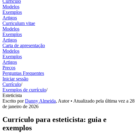
Currículo
Modelos
Exemplos
Artigos
Curriculum vitae
Modelos
Exemplos
Artigos
Carta de apresentação
Modelos
Exemplos
Artigos
Preços
Perguntas Frequentes
Iniciar sessão
Currículo
/
Exemplos de currículo
/
Esteticista
Escrito por
Danny Almeida
,
Autor
• Atualizado pela última vez a
28
de janeiro de 2026
Currículo para esteticista: guia e
exemplos