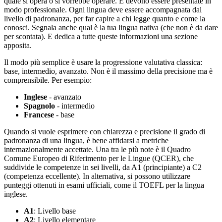
quale si opera o si vorrebbe operare. E devono essere presentate in
modo professionale. Ogni lingua deve essere accompagnata dal
livello di padronanza, per far capire a chi legge quanto e come la
conosci. Segnala anche qual è la tua lingua nativa (che non è da dare
per scontata). E dedica a tutte queste informazioni una sezione
apposita.
Il modo più semplice è usare la progressione valutativa classica:
base, intermedio, avanzato. Non è il massimo della precisione ma è
comprensibile. Per esempio:
Inglese
- avanzato
Spagnolo
- intermedio
Francese
- base
Quando si vuole esprimere con chiarezza e precisione il grado di
padronanza di una lingua, è bene affidarsi a metriche
internazionalmente accettate. Una tra le più note è il Quadro
Comune Europeo di Riferimento per le Lingue (QCER), che
suddivide le competenze in sei livelli, da A1 (principiante) a C2
(competenza eccellente). In alternativa, si possono utilizzare
punteggi ottenuti in esami ufficiali, come il TOEFL per la lingua
inglese.
A1
: Livello base
A2
: Livello elementare