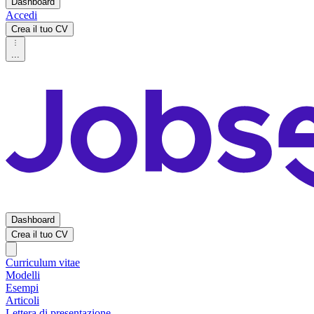
Dashboard
Accedi
Crea il tuo CV
...
Dashboard
Crea il tuo CV
Curriculum vitae
Modelli
Esempi
Articoli
Lettera di presentazione