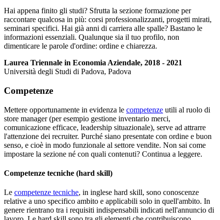
Hai appena finito gli studi? Sfrutta la sezione formazione per
raccontare qualcosa in più: corsi professionalizzanti, progetti mirati,
seminari specifici. Hai già anni di carriera alle spalle? Bastano le
informazioni essenziali. Qualunque sia il tuo profilo, non
dimenticare le parole d'ordine: ordine e chiarezza.
Laurea Triennale in Economia Aziendale, 2018 - 2021
Università degli Studi di Padova, Padova
Competenze
Mettere opportunamente in evidenza le
competenze
utili al ruolo di
store manager (per esempio gestione inventario merci,
comunicazione efficace, leadership situazionale), serve ad attrarre
l'attenzione dei recruiter. Purché siano presentate con ordine e buon
senso, e cioè in modo funzionale al settore vendite. Non sai come
impostare la sezione né con quali contenuti? Continua a leggere.
Competenze tecniche (hard skill)
Le
competenze tecniche
, in inglese hard skill, sono conoscenze
relative a uno specifico ambito e applicabili solo in quell'ambito. In
genere rientrano tra i requisiti indispensabili indicati nell'annuncio di
lavoro. Le hard skill sono tra gli elementi che contribuiscono