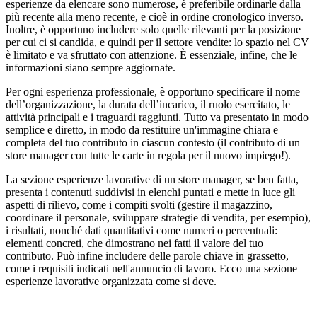
esperienze da elencare sono numerose, è preferibile ordinarle dalla
più recente alla meno recente, e cioè in ordine cronologico inverso.
Inoltre, è opportuno includere solo quelle rilevanti per la posizione
per cui ci si candida, e quindi per il settore vendite: lo spazio nel CV
è limitato e va sfruttato con attenzione. È essenziale, infine, che le
informazioni siano sempre aggiornate.
Per ogni esperienza professionale, è opportuno specificare il nome
dell’organizzazione, la durata dell’incarico, il ruolo esercitato, le
attività principali e i traguardi raggiunti. Tutto va presentato in modo
semplice e diretto, in modo da restituire un'immagine chiara e
completa del tuo contributo in ciascun contesto (il contributo di un
store manager con tutte le carte in regola per il nuovo impiego!).
La sezione esperienze lavorative di un store manager, se ben fatta,
presenta i contenuti suddivisi in elenchi puntati e mette in luce gli
aspetti di rilievo, come i compiti svolti (gestire il magazzino,
coordinare il personale, sviluppare strategie di vendita, per esempio),
i risultati, nonché dati quantitativi come numeri o percentuali:
elementi concreti, che dimostrano nei fatti il valore del tuo
contributo. Può infine includere delle parole chiave in grassetto,
come i requisiti indicati nell'annuncio di lavoro. Ecco una sezione
esperienze lavorative organizzata come si deve.