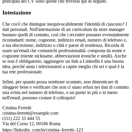
principali del CV sono quelle che troverai qui di seguito.
Intestazione
Che cos'è che distingue inequivocabilmente l'identità di ciascuno? I
dati personali. Nell'intestazione di un curriculum da store manager
bastano quelli di contatto, così che i recruiter possano evenutalmente
ricontattarti: nome, cognome, indirizzo email, numero di telefono e,
a tua discrezione, indirizzo o città e paese di residenza. Ricorda di
usare un'email che comunichi professionalità: composta da nome e
cognome (niente nickname, abbreviazioni ironiche e simili). Anche
se non è obbligatorio, aggiungere un link a LinkedIn è una buona
idea, perché aiuta i selezionatori a capire meglio chi sei e qual è la
tua rete professionale.
Infine, per quanto possa sembrare scontato, non dimenticare di
rileggere bene e verificare che non ci siano refusi nei dati di contatto:
una svista nel numero di telefono, o un punto in più o in meno
nell'email, possono costare il colloquio!
Cristina Ferretti
cristina-ferretti@example.com
(111) 222 33 444 55
Via del Corso 12, 00186 Roma
https://linkedin․com/in/cristina–ferretti–123