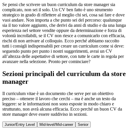
Se pensi che scrivere un buon curriculum da store manager sia
complicato, non sei il solo. Un CV ben fatto è uno strumento
strategico in grado di riflettere al meglio chi sei, cosa sai fare e dove
vuoi andare. Non importa a che punto sei del percorso: qualunque
sia il tuo valore aggiunto, che derivi da anni di studio e da una lunga
esperienza nel settore vendite oppure da determinazione e forza di
volontà incrollabili, se il CV non riesce a comunicarlo con efficacia,
rischi di non arrivare al colloquio. Ecco perché abbiamo raccolto
tutti i consigli indispensabili per creare un curriculum come si deve:
seguendo punto per punto i nostri suggerimenti, avrai un CV
all’altezza delle aspettative di settore, con tutte le carte in regola per
avanzare nella selezione. Pronto per cominciare?
Sezioni principali del curriculum da store
manager
Il curriculum vitae è un documento che serve per un obiettivo
preciso – ottenere il lavoro che cerchi – ma è anche un testo da
leggere: se le informazioni non sono esposte in modo chiaro e
strutturato, non avrà alcuna efficacia. Ecco perché un buon CV da
store manager deve essere suddiviso in sezioni.
Junior/Entry Level
Mid-level/Mid-career
Senior