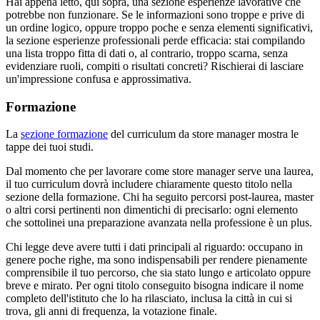
Hai appena letto, qui sopra, una sezione esperienze lavorative che
potrebbe non funzionare. Se le informazioni sono troppe e prive di
un ordine logico, oppure troppo poche e senza elementi significativi,
la sezione esperienze professionali perde efficacia: stai compilando
una lista troppo fitta di dati o, al contrario, troppo scarna, senza
evidenziare ruoli, compiti o risultati concreti? Rischierai di lasciare
un'impressione confusa e approssimativa.
Formazione
La
sezione formazione
del curriculum da store manager mostra le
tappe dei tuoi studi.
Dal momento che per lavorare come store manager serve una laurea,
il tuo curriculum dovrà includere chiaramente questo titolo nella
sezione della formazione. Chi ha seguito percorsi post-laurea, master
o altri corsi pertinenti non dimentichi di precisarlo: ogni elemento
che sottolinei una preparazione avanzata nella professione è un plus.
Chi legge deve avere tutti i dati principali al riguardo: occupano in
genere poche righe, ma sono indispensabili per rendere pienamente
comprensibile il tuo percorso, che sia stato lungo e articolato oppure
breve e mirato. Per ogni titolo conseguito bisogna indicare il nome
completo dell'istituto che lo ha rilasciato, inclusa la città in cui si
trova, gli anni di frequenza, la votazione finale.