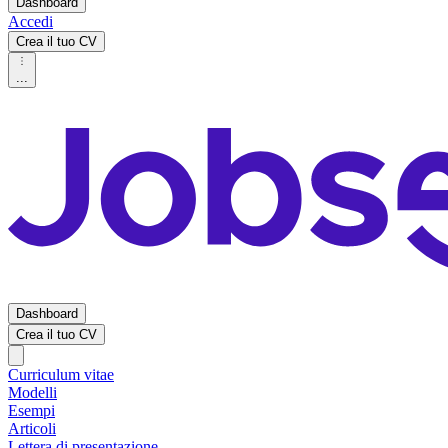
Dashboard
Accedi
Crea il tuo CV
...
Dashboard
Crea il tuo CV
Curriculum vitae
Modelli
Esempi
Articoli
Lettera di presentazione