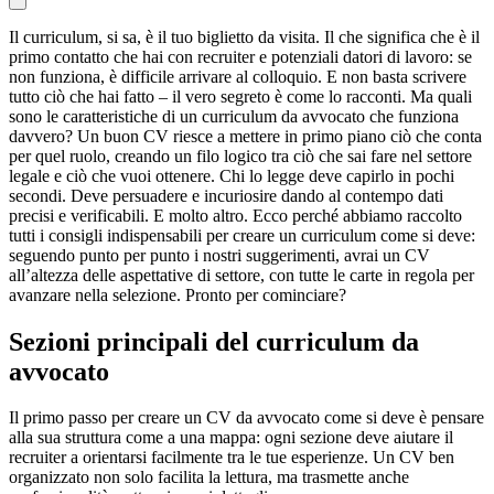
Il curriculum, si sa, è il tuo biglietto da visita. Il che significa che è il
primo contatto che hai con recruiter e potenziali datori di lavoro: se
non funziona, è difficile arrivare al colloquio. E non basta scrivere
tutto ciò che hai fatto – il vero segreto è come lo racconti. Ma quali
sono le caratteristiche di un curriculum da avvocato che funziona
davvero? Un buon CV riesce a mettere in primo piano ciò che conta
per quel ruolo, creando un filo logico tra ciò che sai fare nel settore
legale e ciò che vuoi ottenere. Chi lo legge deve capirlo in pochi
secondi. Deve persuadere e incuriosire dando al contempo dati
precisi e verificabili. E molto altro. Ecco perché abbiamo raccolto
tutti i consigli indispensabili per creare un curriculum come si deve:
seguendo punto per punto i nostri suggerimenti, avrai un CV
all’altezza delle aspettative di settore, con tutte le carte in regola per
avanzare nella selezione. Pronto per cominciare?
Sezioni principali del curriculum da
avvocato
Il primo passo per creare un CV da avvocato come si deve è pensare
alla sua struttura come a una mappa: ogni sezione deve aiutare il
recruiter a orientarsi facilmente tra le tue esperienze. Un CV ben
organizzato non solo facilita la lettura, ma trasmette anche