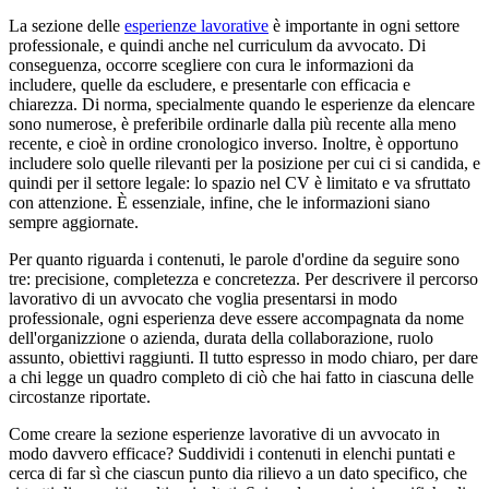
La sezione delle
esperienze lavorative
è importante in ogni settore
professionale, e quindi anche nel curriculum da avvocato. Di
conseguenza, occorre scegliere con cura le informazioni da
includere, quelle da escludere, e presentarle con efficacia e
chiarezza. Di norma, specialmente quando le esperienze da elencare
sono numerose, è preferibile ordinarle dalla più recente alla meno
recente, e cioè in ordine cronologico inverso. Inoltre, è opportuno
includere solo quelle rilevanti per la posizione per cui ci si candida, e
quindi per il settore legale: lo spazio nel CV è limitato e va sfruttato
con attenzione. È essenziale, infine, che le informazioni siano
sempre aggiornate.
Per quanto riguarda i contenuti, le parole d'ordine da seguire sono
tre: precisione, completezza e concretezza. Per descrivere il percorso
lavorativo di un avvocato che voglia presentarsi in modo
professionale, ogni esperienza deve essere accompagnata da nome
dell'organizzione o azienda, durata della collaborazione, ruolo
assunto, obiettivi raggiunti. Il tutto espresso in modo chiaro, per dare
a chi legge un quadro completo di ciò che hai fatto in ciascuna delle
circostanze riportate.
Come creare la sezione esperienze lavorative di un avvocato in
modo davvero efficace? Suddividi i contenuti in elenchi puntati e
cerca di far sì che ciascun punto dia rilievo a un dato specifico, che