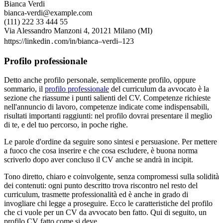
Bianca Verdi
bianca-verdi@example.com
(111) 222 33 444 55
Via Alessandro Manzoni 4, 20121 Milano (MI)
https://linkedin․com/in/bianca–verdi–123
Profilo professionale
Detto anche profilo personale, semplicemente profilo, oppure
sommario, il
profilo professionale
del curriculum da avvocato è la
sezione che riassume i punti salienti del CV. Competenze richieste
nell'annuncio di lavoro, competenze indicate come indispensabili,
risultati importanti raggiunti: nel profilo dovrai presentare il meglio
di te, e del tuo percorso, in poche righe.
Le parole d'ordine da seguire sono sintesi e persuasione. Per mettere
a fuoco che cosa inserire e che cosa escludere, è buona norma
scriverlo dopo aver concluso il CV anche se andrà in incipit.
Tono diretto, chiaro e coinvolgente, senza compromessi sulla solidità
dei contenuti: ogni punto descritto trova riscontro nel resto del
curriculum, trasmette professionalità ed è anche in grado di
invogliare chi legge a proseguire. Ecco le caratteristiche del profilo
che ci vuole per un CV da avvocato ben fatto. Qui di seguito, un
profilo CV fatto come si deve.