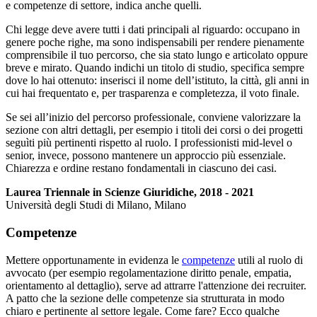
e competenze di settore, indica anche quelli.
Chi legge deve avere tutti i dati principali al riguardo: occupano in
genere poche righe, ma sono indispensabili per rendere pienamente
comprensibile il tuo percorso, che sia stato lungo e articolato oppure
breve e mirato. Quando indichi un titolo di studio, specifica sempre
dove lo hai ottenuto: inserisci il nome dell’istituto, la città, gli anni in
cui hai frequentato e, per trasparenza e completezza, il voto finale.
Se sei all’inizio del percorso professionale, conviene valorizzare la
sezione con altri dettagli, per esempio i titoli dei corsi o dei progetti
seguìti più pertinenti rispetto al ruolo. I professionisti mid-level o
senior, invece, possono mantenere un approccio più essenziale.
Chiarezza e ordine restano fondamentali in ciascuno dei casi.
Laurea Triennale in Scienze Giuridiche, 2018 - 2021
Università degli Studi di Milano, Milano
Competenze
Mettere opportunamente in evidenza le
competenze
utili al ruolo di
avvocato (per esempio regolamentazione diritto penale, empatia,
orientamento al dettaglio), serve ad attrarre l'attenzione dei recruiter.
A patto che la sezione delle competenze sia strutturata in modo
chiaro e pertinente al settore legale. Come fare? Ecco qualche