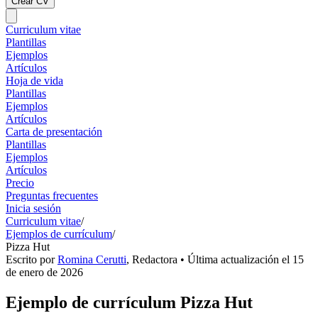
Crear CV
Curriculum vitae
Plantillas
Ejemplos
Artículos
Hoja de vida
Plantillas
Ejemplos
Artículos
Carta de presentación
Plantillas
Ejemplos
Artículos
Precio
Preguntas frecuentes
Inicia sesión
Curriculum vitae
/
Ejemplos de currículum
/
Pizza Hut
Escrito por
Romina Cerutti
,
Redactora
• Última actualización el
15
de enero de 2026
Ejemplo de currículum Pizza Hut