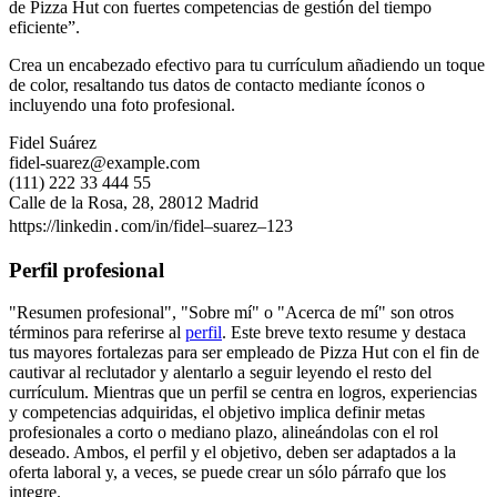
de Pizza Hut con fuertes competencias de gestión del tiempo
eficiente”.
Crea un encabezado efectivo para tu currículum añadiendo un toque
de color, resaltando tus datos de contacto mediante íconos o
incluyendo una foto profesional.
Fidel Suárez
fidel-suarez@example.com
(111) 222 33 444 55
Calle de la Rosa, 28, 28012 Madrid
https://linkedin․com/in/fidel–suarez–123
Perfil profesional
"Resumen profesional", "Sobre mí" o "Acerca de mí" son otros
términos para referirse al
perfil
. Este breve texto resume y destaca
tus mayores fortalezas para ser empleado de Pizza Hut con el fin de
cautivar al reclutador y alentarlo a seguir leyendo el resto del
currículum. Mientras que un perfil se centra en logros, experiencias
y competencias adquiridas, el objetivo implica definir metas
profesionales a corto o mediano plazo, alineándolas con el rol
deseado. Ambos, el perfil y el objetivo, deben ser adaptados a la
oferta laboral y, a veces, se puede crear un sólo párrafo que los
integre.