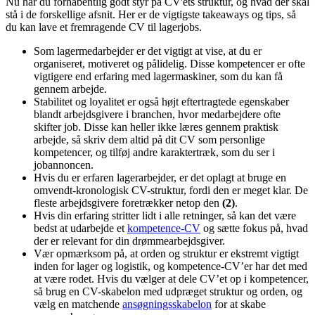
Nu har du forhåbentlig godt styr på CV'ets struktur, og hvad der skal
stå i de forskellige afsnit. Her er de vigtigste takeaways og tips, så
du kan lave et fremragende CV til lagerjobs.
Som lagermedarbejder er det vigtigt at vise, at du er
organiseret, motiveret og pålidelig. Disse kompetencer er ofte
vigtigere end erfaring med lagermaskiner, som du kan få
gennem arbejde.
Stabilitet og loyalitet er også højt eftertragtede egenskaber
blandt arbejdsgivere i branchen, hvor medarbejdere ofte
skifter job. Disse kan heller ikke læres gennem praktisk
arbejde, så skriv dem altid på dit CV som personlige
kompetencer, og tilføj andre karaktertræk, som du ser i
jobannoncen.
Hvis du er erfaren lagerarbejder, er det oplagt at bruge en
omvendt-kronologisk CV-struktur, fordi den er meget klar. De
fleste arbejdsgivere foretrækker netop den
(2)
.
Hvis din erfaring stritter lidt i alle retninger, så kan det være
bedst at udarbejde et
kompetence-CV
og sætte fokus på, hvad
der er relevant for din drømmearbejdsgiver.
Vær opmærksom på, at orden og struktur er ekstremt vigtigt
inden for lager og logistik, og kompetence-CV’er har det med
at være rodet. Hvis du vælger at dele CV’et op i kompetencer,
så brug en CV-skabelon med udpræget struktur og orden, og
vælg en matchende
ansøgningsskabelon
for at skabe