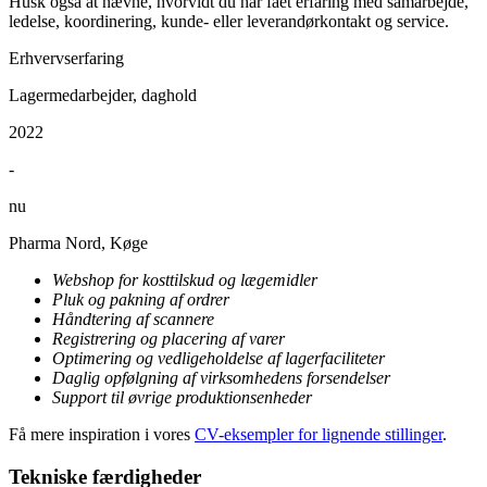
Husk også at nævne, hvorvidt du har fået erfaring med samarbejde,
ledelse, koordinering, kunde- eller leverandørkontakt og service.
Erhvervserfaring
Lagermedarbejder, daghold
2022
-
nu
Pharma Nord, Køge
Webshop for kosttilskud og lægemidler
Pluk og pakning af ordrer
Håndtering af scannere
Registrering og placering af varer
Optimering og vedligeholdelse af lagerfaciliteter
Daglig opfølgning af virksomhedens forsendelser
Support til øvrige produktionsenheder
Få mere inspiration i vores
CV-eksempler for lignende stillinger
.
Tekniske færdigheder