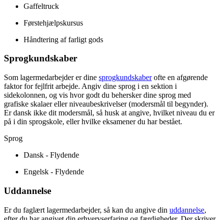
Gaffeltruck
Førstehjælpskursus
Håndtering af farligt gods
Sprogkundskaber
Som lagermedarbejder er dine
sprogkundskaber
ofte en afgørende
faktor for fejlfrit arbejde. Angiv dine sprog i en sektion i
sidekolonnen, og vis hvor godt du behersker dine sprog med
grafiske skalaer eller niveaubeskrivelser (modersmål til begynder).
Er dansk ikke dit modersmål, så husk at angive, hvilket niveau du er
på i din sprogskole, eller hvilke eksamener du har bestået.
Sprog
Dansk - Flydende
Engelsk - Flydende
Uddannelse
Er du faglært lagermedarbejder, så kan du angive din
uddannelse
,
efter du har angivet din erhvervserfaring og færdigheder. Der skriver