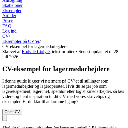
Ansøgning
Skabeloner
Eksempler
Artikler
Priser
FAQ
Log ind
CV
/
Eksempler på CV’er
/
CV-eksempel for lagermedarbejdere
Skrevet af
Radvilé Liolyté
,
tekstforfatter
• Senest opdateret d.
28.
juli 2026
CV-eksempel for lagermedarbejdere
I denne guide kigger vi nærmere på CV’et til stillinger som
lagermedarbejder og lageroperatør. Hvis du søger job som
lagerekspedient, lagerchef, speditør eller logistikmedarbejder, så læs
videre og hent inspiration til dit CV med vores skrivetips og
eksempler. Er du klar til at komme i gang?
Opret CV
Skal du til at søge job inden for lager og logistik? På denne side