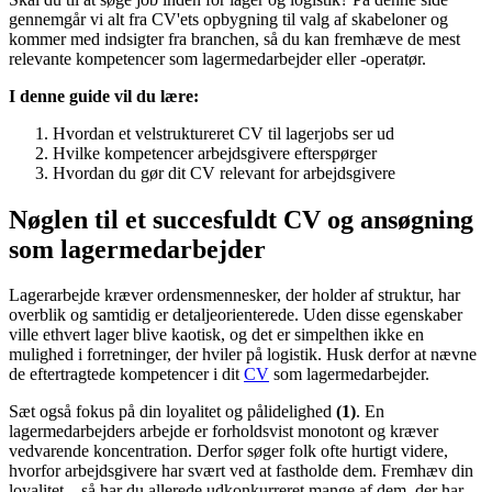
gennemgår vi alt fra CV'ets opbygning til valg af skabeloner og
kommer med indsigter fra branchen, så du kan fremhæve de mest
relevante kompetencer som lagermedarbejder eller -operatør.
I denne guide vil du lære:
Hvordan et velstruktureret CV til lagerjobs ser ud
Hvilke kompetencer arbejdsgivere efterspørger
Hvordan du gør dit CV relevant for arbejdsgivere
Nøglen til et succesfuldt CV og ansøgning
som lagermedarbejder
Lagerarbejde kræver ordensmennesker, der holder af struktur, har
overblik og samtidig er detaljeorienterede. Uden disse egenskaber
ville ethvert lager blive kaotisk, og det er simpelthen ikke en
mulighed i forretninger, der hviler på logistik. Husk derfor at nævne
de eftertragtede kompetencer i dit
CV
som lagermedarbejder.
Sæt også fokus på din loyalitet og pålidelighed
(1)
. En
lagermedarbejders arbejde er forholdsvist monotont og kræver
vedvarende koncentration. Derfor søger folk ofte hurtigt videre,
hvorfor arbejdsgivere har svært ved at fastholde dem. Fremhæv din
loyalitet – så har du allerede udkonkurreret mange af dem, der har