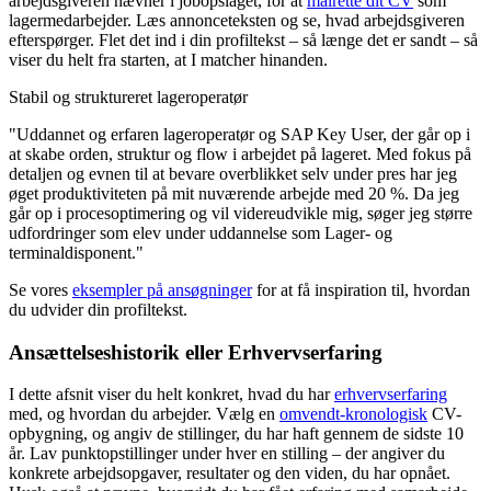
arbejdsgiveren nævner i jobopslaget, for at
målrette dit CV
som
lagermedarbejder. Læs annonceteksten og se, hvad arbejdsgiveren
efterspørger. Flet det ind i din profiltekst – så længe det er sandt – så
viser du helt fra starten, at I matcher hinanden.
Stabil og struktureret lageroperatør
"Uddannet og erfaren lageroperatør og SAP Key User, der går op i
at skabe orden, struktur og flow i arbejdet på lageret. Med fokus på
detaljen og evnen til at bevare overblikket selv under pres har jeg
øget produktiviteten på mit nuværende arbejde med 20 %. Da jeg
går op i procesoptimering og vil videreudvikle mig, søger jeg større
udfordringer som elev under uddannelse som Lager- og
terminaldisponent."
Se vores
eksempler på ansøgninger
for at få inspiration til, hvordan
du udvider din profiltekst.
Ansættelseshistorik eller Erhvervserfaring
I dette afsnit viser du helt konkret, hvad du har
erhvervserfaring
med, og hvordan du arbejder. Vælg en
omvendt-kronologisk
CV-
opbygning, og angiv de stillinger, du har haft gennem de sidste 10
år. Lav punktopstillinger under hver en stilling – der angiver du
konkrete arbejdsopgaver, resultater og den viden, du har opnået.