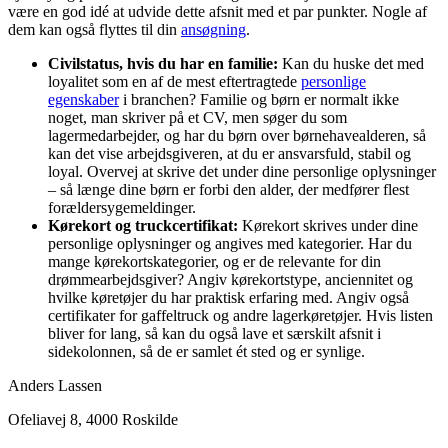
være en god idé at udvide dette afsnit med et par punkter. Nogle af
dem kan også flyttes til din
ansøgning
.
Civilstatus, hvis du har en familie:
Kan du huske det med
loyalitet som en af de mest eftertragtede
personlige
egenskaber
i branchen? Familie og børn er normalt ikke
noget, man skriver på et CV, men søger du som
lagermedarbejder, og har du børn over børnehavealderen, så
kan det vise
arbejdsgiveren, at du er ansvarsfuld, stabil og
loyal. Overvej at skrive det under dine personlige oplysninger
– så længe dine børn er forbi den alder, der medfører flest
forældersygemeldinger.
Kørekort og truckcertifikat:
Kørekort skrives under dine
personlige oplysninger og angives med kategorier. Har du
mange kørekortskategorier, og er de relevante for din
drømmearbejdsgiver? Angiv kørekortstype, anciennitet og
hvilke køretøjer du har praktisk erfaring med. Angiv også
certifikater for gaffeltruck og andre lagerkøretøjer. Hvis listen
bliver for lang, så kan du også lave et særskilt afsnit i
sidekolonnen, så de er samlet ét sted og er synlige.
Anders Lassen
Ofeliavej 8, 4000 Roskilde