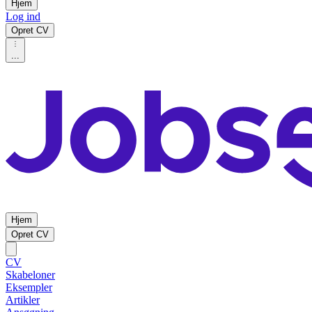
Hjem
Log ind
Opret CV
...
Hjem
Opret CV
CV
Skabeloner
Eksempler
Artikler