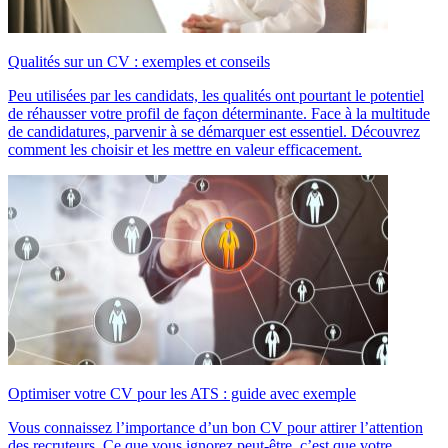
Qualités sur un CV : exemples et conseils
Peu utilisées par les candidats, les qualités ont pourtant le potentiel
de réhausser votre profil de façon déterminante. Face à la multitude
de candidatures, parvenir à se démarquer est essentiel. Découvrez
comment les choisir et les mettre en valeur efficacement.
Optimiser votre CV pour les ATS : guide avec exemple
Vous connaissez l’importance d’un bon CV pour attirer l’attention
des recruteurs. Ce que vous ignorez peut-être, c’est que votre