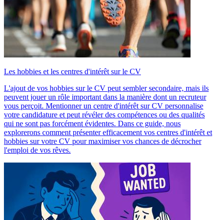
Les hobbies et les centres d'intérêt sur le CV
L'ajout de vos hobbies sur le CV peut sembler secondaire, mais ils
peuvent jouer un rôle important dans la manière dont un recruteur
vous perçoit. Mentionner un centre d'intérêt sur CV personnalise
votre candidature et peut révéler des compétences ou des qualités
qui ne sont pas forcément évidentes. Dans ce guide, nous
explorerons comment présenter efficacement vos centres d'intérêt et
hobbies sur votre CV pour maximiser vos chances de décrocher
l'emploi de vos rêves.