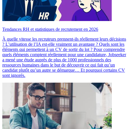
Tendances RH et statistiques de recrutement en 2026
À quelle vitesse les recruteurs prennent-ils réellement leurs décisions
? L’utilisation de l’IA est-elle vraiment un avantage ? Quels sont les
éléments qui permettent à un CV de sortir du lot ? Pour comprendre
quels éléments comptent réellement pour une candidature, Jobseeker
a mené une étude auprès de plus de 1000 professionnels des
ressources humaines dans le but de découvrir ce qui fait qu’un
candidat plutôt qu’un autre se démarque… Et pourquoi certains CV
sont ignorés.