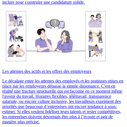
inclure pour construire une candidature solide.
Les attentes des actifs et les offres des employeurs
Le décalage entre les attentes des employés et les pratiques mises en
place par les employeurs dépasse la simple dissonance. C'est en
réalité une fracture structurelle qui est façonne en ce moment même
l'avenir du travail. Horaires flexibles, télétravail, transparence
salariale, ou encore culture inclusive, les travailleurs expriment des
priorités que beaucoup d’entreprises ont encore tendance à sous-
estimer. Si elles veulent fidéliser leurs talents et rester compétitives,
les entreprises doivent désormais être plus à l’écoute et agir de
manière plus précise.