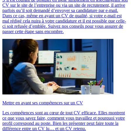
CV sur le site de l’entreprise ou via un site de recrutement, il arrive
parfois qu’il soit demandé d’envoyer sa candidature par e-mail.
Dans ce cas, même en ayant un CV de qualité, si votre e-mail est
mal rédigé cela nuira à votre candidature et il est possible que celle-
ci soit refusée d’emblée. Suivez nos conseils pour vous assurer de
passer cette étape sans encombre.
Mettre en avant ses compétences sur un CV
Les compétences sont au cœur de tout CV efficace. Elles montrent
ce que vous savez faire, comment vous travaillez et pourquoi votre
profil correspond au poste. Bien les présenter peut faire toute la
différence entre un CV lu… et un CV retenu.