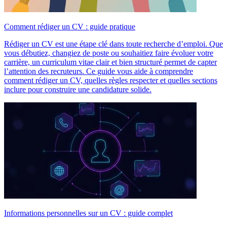
Comment rédiger un CV : guide pratique
Rédiger un CV est une étape clé dans toute recherche d’emploi. Que
vous débutiez, changiez de poste ou souhaitiez faire évoluer votre
carrière, un curriculum vitae clair et bien structuré permet de capter
l’attention des recruteurs. Ce guide vous aide à comprendre
comment rédiger un CV, quelles règles respecter et quelles sections
inclure pour construire une candidature solide.
Informations personnelles sur un CV : guide complet