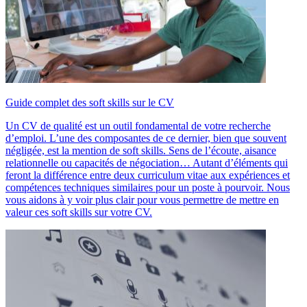
Guide complet des soft skills sur le CV
Un CV de qualité est un outil fondamental de votre recherche
d’emploi. L’une des composantes de ce dernier, bien que souvent
négligée, est la mention de soft skills. Sens de l’écoute, aisance
relationnelle ou capacités de négociation… Autant d’éléments qui
feront la différence entre deux curriculum vitae aux expériences et
compétences techniques similaires pour un poste à pourvoir. Nous
vous aidons à y voir plus clair pour vous permettre de mettre en
valeur ces soft skills sur votre CV.