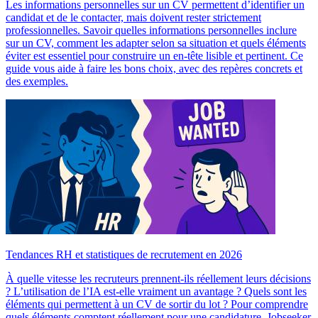
Les informations personnelles sur un CV permettent d’identifier un
candidat et de le contacter, mais doivent rester strictement
professionnelles. Savoir quelles informations personnelles inclure
sur un CV, comment les adapter selon sa situation et quels éléments
éviter est essentiel pour construire un en-tête lisible et pertinent. Ce
guide vous aide à faire les bons choix, avec des repères concrets et
des exemples.
Tendances RH et statistiques de recrutement en 2026
À quelle vitesse les recruteurs prennent-ils réellement leurs décisions
? L’utilisation de l’IA est-elle vraiment un avantage ? Quels sont les
éléments qui permettent à un CV de sortir du lot ? Pour comprendre
quels éléments comptent réellement pour une candidature, Jobseeker