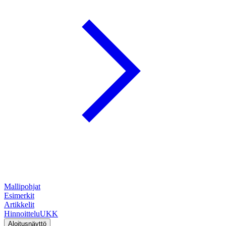
Mallipohjat
Esimerkit
Artikkelit
Hinnoittelu
UKK
Aloitusnäyttö