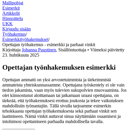
Mallipohjat
Esimerkit
Artikkelit
Hinnoittelu
UKK
Kirjaudu sisään
Työhakemus
/
Esimerkkityöhakemukset
/
Opettajan työhakemus - esimerkki ja parhaat vinkit
Kirjoittaja
Johanna Puustinen
,
Sisällöntuottaja
• Viimeksi päivitetty
23. huhtikuuta 2025
Opettajan työnhakemuksen esimerkki
Opettajan ammatti on yksi arvostetuimmista ja tärkeimmistä
ammateista yhteiskunnassamme. Opettajana työskentely ei ole vain
tiedon jakamista, vaan myös tulevien sukupolvien muovaamista. Jos
olet kiinnostunut aloittamaan tai jatkamaan uraasi opettajana, on
tärkeää, että työhakemuksesi erottuu joukosta ja tekee vaikutuksen
mahdollisiin työnantajiin. Tällä sivulla tarjoamme esimerkin
tehokkaasta opettajan työhakemuksesta sekä parhaat vinkit sen
laatimiseen. Nämä vinkit auttavat sinua näyttämään osaamisesi ja
intohimosi opettamiseen parhaalla mahdollisella tavalla.