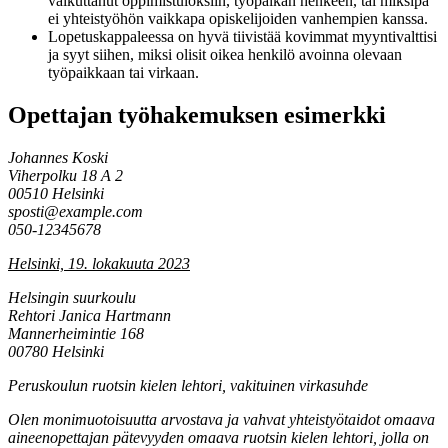
vaikuttanut oppimistuloksiin, työpaikan henkeen, tai miksipä
ei yhteistyöhön vaikkapa opiskelijoiden vanhempien kanssa.
Lopetuskappaleessa on hyvä tiivistää kovimmat myyntivalttisi
ja syyt siihen, miksi olisit oikea henkilö avoinna olevaan
työpaikkaan tai virkaan.
Opettajan työhakemuksen esimerkki
Johannes Koski
Viherpolku 18 A 2
00510 Helsinki
sposti@example.com
050-12345678
Helsinki, 19. lokakuuta 2023
Helsingin suurkoulu
Rehtori Janica Hartmann
Mannerheimintie 168
00780 Helsinki
Peruskoulun ruotsin kielen lehtori, vakituinen virkasuhde
Olen monimuotoisuutta arvostava ja vahvat yhteistyötaidot omaava
aineenopettajan pätevyyden omaava ruotsin kielen lehtori, jolla on