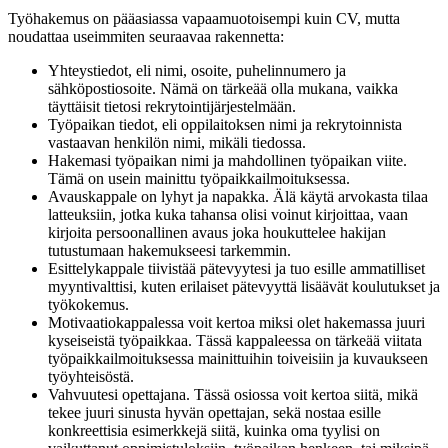
Työhakemus on pääasiassa vapaamuotoisempi kuin CV, mutta
noudattaa useimmiten seuraavaa rakennetta:
Yhteystiedot, eli nimi, osoite, puhelinnumero ja
sähköpostiosoite. Nämä on tärkeää olla mukana, vaikka
täyttäisit tietosi rekrytointijärjestelmään.
Työpaikan tiedot, eli oppilaitoksen nimi ja rekrytoinnista
vastaavan henkilön nimi, mikäli tiedossa.
Hakemasi työpaikan nimi ja mahdollinen työpaikan viite.
Tämä on usein mainittu työpaikkailmoituksessa.
Avauskappale on lyhyt ja napakka. Älä käytä arvokasta tilaa
latteuksiin, jotka kuka tahansa olisi voinut kirjoittaa, vaan
kirjoita persoonallinen avaus joka houkuttelee hakijan
tutustumaan hakemukseesi tarkemmin.
Esittelykappale tiivistää pätevyytesi ja tuo esille ammatilliset
myyntivalttisi, kuten erilaiset pätevyyttä lisäävät koulutukset ja
työkokemus.
Motivaatiokappalessa voit kertoa miksi olet hakemassa juuri
kyseiseistä työpaikkaa. Tässä kappaleessa on tärkeää viitata
työpaikkailmoituksessa mainittuihin toiveisiin ja kuvaukseen
työyhteisöstä.
Vahvuutesi opettajana. Tässä osiossa voit kertoa siitä, mikä
tekee juuri sinusta hyvän opettajan, sekä nostaa esille
konkreettisia esimerkkejä siitä, kuinka oma tyylisi on