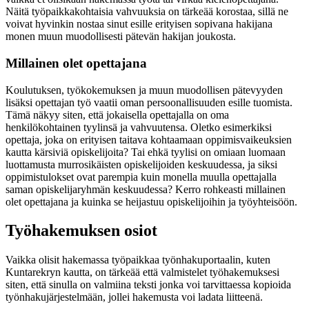
Näitä työpaikkakohtaisia vahvuuksia on tärkeää korostaa, sillä ne
voivat hyvinkin nostaa sinut esille erityisen sopivana hakijana
monen muun muodollisesti pätevän hakijan joukosta.
Millainen olet opettajana
Koulutuksen, työkokemuksen ja muun muodollisen pätevyyden
lisäksi opettajan työ vaatii oman persoonallisuuden esille tuomista.
Tämä näkyy siten, että jokaisella opettajalla on oma
henkilökohtainen tyylinsä ja vahvuutensa. Oletko esimerkiksi
opettaja, joka on erityisen taitava kohtaamaan oppimisvaikeuksien
kautta kärsiviä opiskelijoita? Tai ehkä tyylisi on omiaan luomaan
luottamusta murrosikäisten opiskelijoiden keskuudessa, ja siksi
oppimistulokset ovat parempia kuin monella muulla opettajalla
saman opiskelijaryhmän keskuudessa? Kerro rohkeasti millainen
olet opettajana ja kuinka se heijastuu opiskelijoihin ja työyhteisöön.
Työhakemuksen osiot
Vaikka olisit hakemassa työpaikkaa työnhakuportaalin, kuten
Kuntarekryn kautta, on tärkeää että valmistelet työhakemuksesi
siten, että sinulla on valmiina teksti jonka voi tarvittaessa kopioida
työnhakujärjestelmään, jollei hakemusta voi ladata liitteenä.