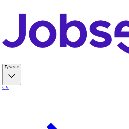
Työkalut
CV