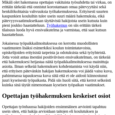
Mikäli olet hakemassa opettajan vakituista työsuhdetta tai virkaa, on
erittäin tärkeää että onnistut korostamaan omaa pätevyyttäsi sekä
henkilökohtaisia vahvuuksia työhakemuksessa. Erityisesti suurten
kaupunkien kouluihin tulee usein suuri määrä hakemuksia, eikä
pätevyysvaatimuksetkaan täyttävistä hakijoista usein kutsuta kuin
pieni joukko haastatteluun.
Työhakemus
on siis erittäin tärkeä
tilaisuus luoda hyvä ensivaikutelma ja varmistaa, että saat kutsun
haastatteluun.
Jokaisessa työpaikkailmoituksessa on kerrottu muodollisten
vaatimusten lisäksi esimerkiksi koulun toimintatavoista,
opiskelijoiden erityisistä tarpeista ja odotuksista sekä työyhteistä.
Jotta voisit antaa itsestäsi positiviivisen ensivaikutelman, on tärkeää
että hakemuksesi heijastaa näitä työpaikkailmoituksessa mainittuja
asioita. Ilman selkeää hakemuksen kohdentamista voi käydä niin,
että erityisen pätevänkin hakijan hakemuksesta voi jäädä vaisu kuva,
pahimmassa tapauksessa kuva siitä että et ole aidosti kiinnostunut
juuri kyseisestä työpaikasta. Pidä siis huoli siitä, että kerrot selkeästi
kuinka sinä täytät nimenomaan kyseisen työpaikan vaatimukset.
Opettajan työhakemuksen keskeiset osiot
Opettajan työnhaussa hakijoiden ensimmäinen arviointi tapahtuu
usein siten, että hakija arvioidaan taitojen eli koulutuksen ja