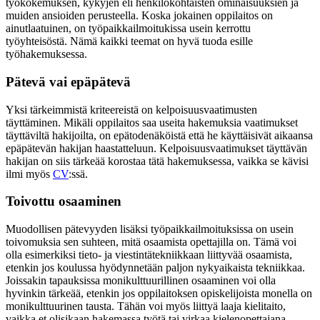
työkokemuksen, kykyjen eli henkilökohtaisten ominaisuuksien ja
muiden ansioiden perusteella. Koska jokainen oppilaitos on
ainutlaatuinen, on työpaikkailmoitukissa usein kerrottu
työyhteisöstä. Nämä kaikki teemat on hyvä tuoda esille
työhakemuksessa.
Pätevä vai epäpätevä
Yksi tärkeimmistä kriteereistä on kelpoisuusvaatimusten
täyttäminen. Mikäli oppilaitos saa useita hakemuksia vaatimukset
täyttäviltä hakijoilta, on epätodenäköistä että he käyttäisivät aikaansa
epäpätevän hakijan haastatteluun. Kelpoisuusvaatimukset täyttävän
hakijan on siis tärkeää korostaa tätä hakemuksessa, vaikka se kävisi
ilmi myös
CV
:ssä.
Toivottu osaaminen
Muodollisen pätevyyden lisäksi työpaikkailmoituksissa on usein
toivomuksia sen suhteen, mitä osaamista opettajilla on. Tämä voi
olla esimerkiksi tieto- ja viestintätekniikkaan liittyvää osaamista,
etenkin jos koulussa hyödynnetään paljon nykyaikaista tekniikkaa.
Joissakin tapauksissa monikulttuurillinen osaaminen voi olla
hyvinkin tärkeää, etenkin jos oppilaitoksen opiskelijoista monella on
monikulttuurinen tausta. Tähän voi myös liittyä laaja kielitaito,
vaikka et olisikaan hakemassa työtä tai virkaa kielenopettajana.