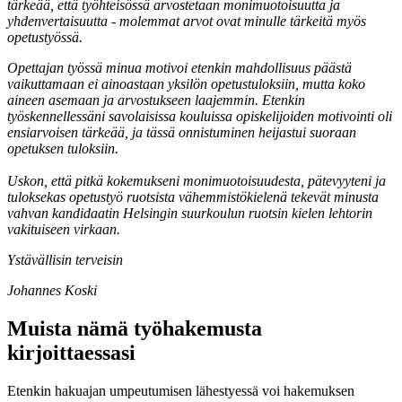
tärkeää, että työhteisössä arvostetaan monimuotoisuutta ja
yhdenvertaisuutta - molemmat arvot ovat minulle tärkeitä myös
opetustyössä.
Opettajan työssä minua motivoi etenkin mahdollisuus päästä
vaikuttamaan ei ainoastaan yksilön opetustuloksiin, mutta koko
aineen asemaan ja arvostukseen laajemmin. Etenkin
työskennellessäni savolaisissa kouluissa opiskelijoiden motivointi oli
ensiarvoisen tärkeää, ja tässä onnistuminen heijastui suoraan
opetuksen tuloksiin.
Uskon, että pitkä kokemukseni monimuotoisuudesta, pätevyyteni ja
tuloksekas opetustyö ruotsista vähemmistökielenä tekevät minusta
vahvan kandidaatin Helsingin suurkoulun ruotsin kielen lehtorin
vakituiseen virkaan.
Ystävällisin terveisin
Johannes Koski
Muista nämä työhakemusta
kirjoittaessasi
Etenkin hakuajan umpeutumisen lähestyessä voi hakemuksen