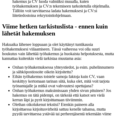
hakemus ja CV luoda valmiiksi muualla, kuten
työhakemuksen ja CV:n tekemiseen tarkoitetulla ohjelmalla.
Tällöin voit tarvittaessa ladata hakemuksesi ja CV:si
liitetiedostoina rekrytointiohjelmaan.
Viime hetken tarkistuslista - ennen kuin
lähetät hakemuksen
Hakuaika lähenee loppuaan ja olet käyttänyt tuntikausia
työhakemuksesi viilaamiseen. Tässä vaiheessa voi olla suuri
houkutus vain lähettää työhakemus ja huokaista helpotuksesta, mutta
kannattaa kuitenkin vielä tarkistaa muutama asia:
Onhan työhakemuksessa yhteystiedot, ja esim. puhelinnumero
ja sähköpostiosoite oikein kirjoitettu?
Eihän työhakemus toistele samoja faktoja kuin CV, vaan
keskittyy kertomaan tarinan siitä, kuka olet, mitä voit tarjota
työnantajalle ja mitkä ovat vahvuutesi opettajana?
Onhan työhakemus maksimissaan yhden sivun pituinen? Jos
hakemus on tätä pidempi, on tärkeää että katsot sen vielä
kerran läpi ja pyrit kirjoittamaan tiiviimmin.
Olethan oikolukenut tekstisi? Etenkin paineen alla
kirjoittaessa kirjoitusvirheitä sattuu kenelle tahansa, mutta
pyydä tarvittaessa ystävää tai perheenjäsentä tekemään viime