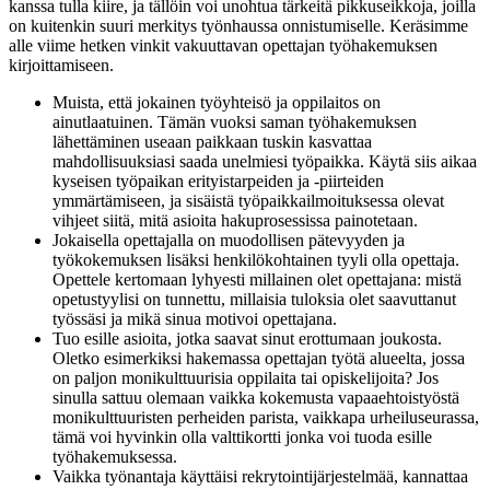
kanssa tulla kiire, ja tällöin voi unohtua tärkeitä pikkuseikkoja, joilla
on kuitenkin suuri merkitys työnhaussa onnistumiselle. Keräsimme
alle viime hetken vinkit vakuuttavan opettajan työhakemuksen
kirjoittamiseen.
Muista, että jokainen työyhteisö ja oppilaitos on
ainutlaatuinen. Tämän vuoksi saman työhakemuksen
lähettäminen useaan paikkaan tuskin kasvattaa
mahdollisuuksiasi saada unelmiesi työpaikka. Käytä siis aikaa
kyseisen työpaikan erityistarpeiden ja -piirteiden
ymmärtämiseen, ja sisäistä työpaikkailmoituksessa olevat
vihjeet siitä, mitä asioita hakuprosessissa painotetaan.
Jokaisella opettajalla on muodollisen pätevyyden ja
työkokemuksen lisäksi henkilökohtainen tyyli olla opettaja.
Opettele kertomaan lyhyesti millainen olet opettajana: mistä
opetustyylisi on tunnettu, millaisia tuloksia olet saavuttanut
työssäsi ja mikä sinua motivoi opettajana.
Tuo esille asioita, jotka saavat sinut erottumaan joukosta.
Oletko esimerkiksi hakemassa opettajan työtä alueelta, jossa
on paljon monikulttuurisia oppilaita tai opiskelijoita? Jos
sinulla sattuu olemaan vaikka kokemusta vapaaehtoistyöstä
monikulttuuristen perheiden parista, vaikkapa urheiluseurassa,
tämä voi hyvinkin olla valttikortti jonka voi tuoda esille
työhakemuksessa.
Vaikka työnantaja käyttäisi rekrytointijärjestelmää, kannattaa