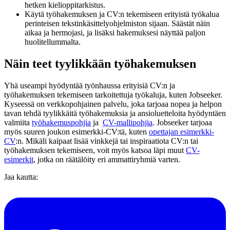
hetken kielioppitarkistus.
Käytä työhakemuksen ja CV:n tekemiseen erityistä työkalua
perinteisen tekstinkäsittelyohjelmiston sijaan. Säästät näin
aikaa ja hermojasi, ja lisäksi hakemuksesi näyttää paljon
huolitellummalta.
Näin teet tyylikkään työhakemuksen
Yhä useampi hyödyntää työnhaussa erityisiä CV:n ja
työhakemuksen tekemiseen tarkoitettuja työkaluja, kuten Jobseeker.
Kyseessä on verkkopohjainen palvelu, joka tarjoaa nopea ja helpon
tavan tehdä tyylikkäitä työhakemuksia ja ansioluetteloita hyödyntäen
valmiita
työhakemuspohjia
ja
CV-mallipohjia
. Jobseeker tarjoaa
myös suuren joukon esimerkki-CV:tä, kuten
opettajan esimerkki-
CV
:n. Mikäli kaipaat lisää vinkkejä tai inspiraatiota CV:n tai
työhakemuksen tekemiseen, voit myös katsoa läpi muut
CV-
esimerkit
, jotka on räätälöity eri ammattiryhmiä varten.
Jaa kautta: