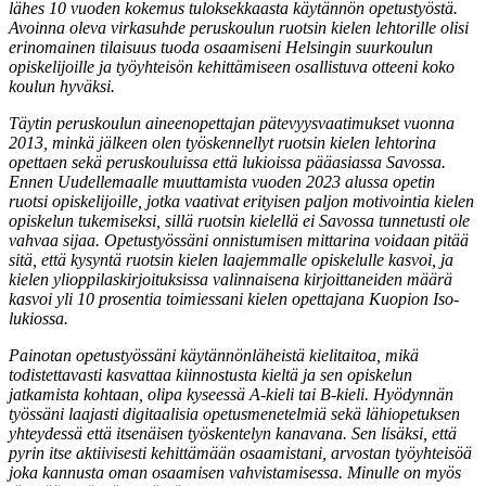
lähes 10 vuoden kokemus tuloksekkaasta käytännön opetustyöstä.
Avoinna oleva virkasuhde peruskoulun ruotsin kielen lehtorille olisi
erinomainen tilaisuus tuoda osaamiseni Helsingin suurkoulun
opiskelijoille ja työyhteisön kehittämiseen osallistuva otteeni koko
koulun hyväksi.
Täytin peruskoulun aineenopettajan pätevyysvaatimukset vuonna
2013, minkä jälkeen olen työskennellyt ruotsin kielen lehtorina
opettaen sekä peruskouluissa että lukioissa pääasiassa Savossa.
Ennen Uudellemaalle muuttamista vuoden 2023 alussa opetin
ruotsi opiskelijoille, jotka vaativat erityisen paljon motivointia kielen
opiskelun tukemiseksi, sillä ruotsin kielellä ei Savossa tunnetusti ole
vahvaa sijaa. Opetustyössäni onnistumisen mittarina voidaan pitää
sitä, että kysyntä ruotsin kielen laajemmalle opiskelulle kasvoi, ja
kielen ylioppilaskirjoituksissa valinnaisena kirjoittaneiden määrä
kasvoi yli 10 prosentia toimiessani kielen opettajana Kuopion Iso-
lukiossa.
Painotan opetustyössäni käytännönläheistä kielitaitoa, mikä
todistettavasti kasvattaa kiinnostusta kieltä ja sen opiskelun
jatkamista kohtaan, olipa kyseessä A-kieli tai B-kieli. Hyödynnän
työssäni laajasti digitaalisia opetusmenetelmiä sekä lähiopetuksen
yhteydessä että itsenäisen työskentelyn kanavana. Sen lisäksi, että
pyrin itse aktiivisesti kehittämään osaamistani, arvostan työyhteisöä
joka kannusta oman osaamisen vahvistamisessa. Minulle on myös