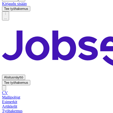
Kirjaudu sisään
Tee työhakemus
...
Aloitusnäyttö
Tee työhakemus
CV
Mallipohjat
Esimerkit
Artikkelit
Työhakemus