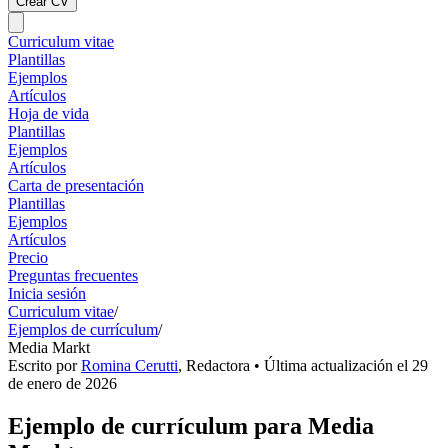
Crear CV
Curriculum vitae
Plantillas
Ejemplos
Artículos
Hoja de vida
Plantillas
Ejemplos
Artículos
Carta de presentación
Plantillas
Ejemplos
Artículos
Precio
Preguntas frecuentes
Inicia sesión
Curriculum vitae
/
Ejemplos de currículum
/
Media Markt
Escrito por
Romina Cerutti
,
Redactora
• Última actualización el
29
de enero de 2026
Ejemplo de currículum para Media