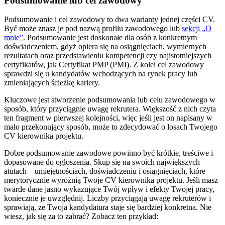
Podsumowanie lub cel zawodowy
Podsumowanie i cel zawodowy to dwa warianty jednej części CV.
Być może znasz je pod nazwą profilu zawodowego lub
sekcji „O
mnie”
. Podsumowanie jest doskonałe dla osób z konkretnym
doświadczeniem, gdyż opiera się na osiągnięciach, wymiernych
rezultatach oraz przedstawieniu kompetencji czy najistotniejszych
certyfikatów, jak Certyfikat PMP (PMI). Z kolei cel zawodowy
sprawdzi się u kandydatów wchodzących na rynek pracy lub
zmieniających ścieżkę kariery.
Kluczowe jest stworzenie podsumowania lub celu zawodowego w
sposób, który przyciągnie uwagę rekrutera. Większość z nich czyta
ten fragment w pierwszej kolejności, więc jeśli jest on napisany w
mało przekonujący sposób, może to zdecydować o losach Twojego
CV kierownika projektu.
Dobre podsumowanie zawodowe powinno być krótkie, treściwe i
dopasowane do ogłoszenia. Skup się na swoich największych
atutach – umiejętnościach, doświadczeniu i osiągnięciach, które
merytorycznie wyróżnią Twoje CV kierownika projektu. Jeśli masz
twarde dane jasno wykazujące Twój wpływ i efekty Twojej pracy,
koniecznie je uwzględnij. Liczby przyciągają uwagę rekruterów i
sprawiają, że Twoja kandydatura staje się bardziej konkretna. Nie
wiesz, jak się za to zabrać? Zobacz ten przykład: