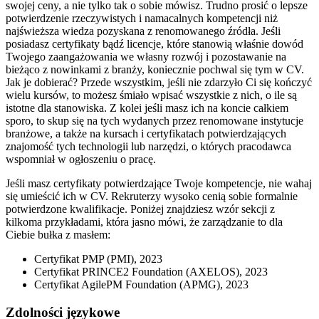
swojej ceny, a nie tylko tak o sobie mówisz. Trudno prosić o lepsze
potwierdzenie rzeczywistych i namacalnych kompetencji niż
najświeższa wiedza pozyskana z renomowanego źródła. Jeśli
posiadasz certyfikaty bądź licencje, które stanowią właśnie dowód
Twojego zaangażowania we własny rozwój i pozostawanie na
bieżąco z nowinkami z branży, koniecznie pochwal się tym w CV.
Jak je dobierać? Przede wszystkim, jeśli nie zdarzyło Ci się kończyć
wielu kursów, to możesz śmiało wpisać wszystkie z nich, o ile są
istotne dla stanowiska. Z kolei jeśli masz ich na koncie całkiem
sporo, to skup się na tych wydanych przez renomowane instytucje
branżowe, a także na kursach i certyfikatach potwierdzających
znajomość tych technologii lub narzędzi, o których pracodawca
wspomniał w ogłoszeniu o pracę.
Jeśli masz certyfikaty potwierdzające Twoje kompetencje, nie wahaj
się umieścić ich w CV. Rekruterzy wysoko cenią sobie formalnie
potwierdzone kwalifikacje. Poniżej znajdziesz wzór sekcji z
kilkoma przykładami, która jasno mówi, że zarządzanie to dla
Ciebie bułka z masłem:
Certyfikat PMP (PMI), 2023
Certyfikat PRINCE2 Foundation (AXELOS), 2023
Certyfikat AgilePM Foundation (APMG), 2023
Zdolności językowe