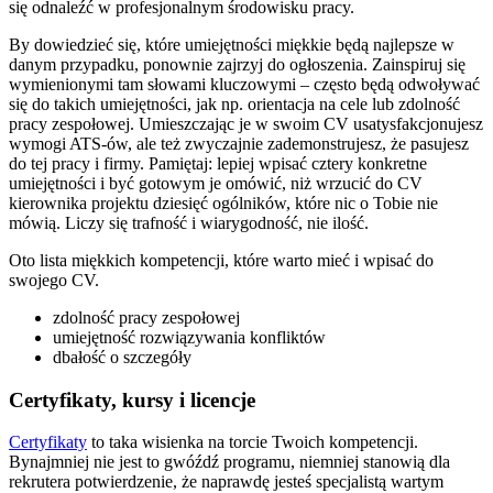
się odnaleźć w profesjonalnym środowisku pracy.
By dowiedzieć się, które umiejętności miękkie będą najlepsze w
danym przypadku, ponownie zajrzyj do ogłoszenia. Zainspiruj się
wymienionymi tam słowami kluczowymi – często będą odwoływać
się do takich umiejętności, jak np. orientacja na cele lub zdolność
pracy zespołowej. Umieszczając je w swoim CV usatysfakcjonujesz
wymogi ATS-ów, ale też zwyczajnie zademonstrujesz, że pasujesz
do tej pracy i firmy. Pamiętaj: lepiej wpisać cztery konkretne
umiejętności i być gotowym je omówić, niż wrzucić do CV
kierownika projektu dziesięć ogólników, które nic o Tobie nie
mówią. Liczy się trafność i wiarygodność, nie ilość.
Oto lista miękkich kompetencji, które warto mieć i wpisać do
swojego CV.
zdolność pracy zespołowej
umiejętność rozwiązywania konfliktów
dbałość o szczegóły
Certyfikaty, kursy i licencje
Certyfikaty
to taka wisienka na torcie Twoich kompetencji.
Bynajmniej nie jest to gwóźdź programu, niemniej stanowią dla
rekrutera potwierdzenie, że naprawdę jesteś specjalistą wartym