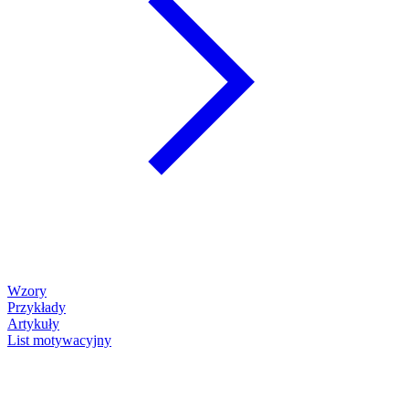
Wzory
Przykłady
Artykuły
List motywacyjny