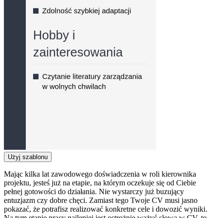
Użyj szablonu
Mając kilka lat zawodowego doświadczenia w roli kierownika
projektu, jesteś już na etapie, na którym oczekuje się od Ciebie
pełnej gotowości do działania. Nie wystarczy już buzujący
entuzjazm czy dobre chęci. Zamiast tego Twoje CV musi jasno
pokazać, że potrafisz realizować konkretne cele i dowozić wyniki.
Na tym etapie pracy najlepiej jest ostrożnie ważyć słowa w CV, to