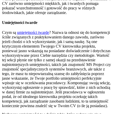
CV zarówno umiejętności miękkich, jak i twardych pomaga
pokazać wszechstronność i gotowość do pracy w różnych
środowiskach, jakie oferuje zarządzanie.
Umiejętności twarde
Czym są
umiejętności twarde
? Nazwa ta odnosi się do kompetencji
ściśle związanych z praktykowaniem danego zawodu, zarówno
jeżeli chodzi o ich wykorzystanie, jak i samą naukę. Są one
krytycznym elementem Twojego CV kierownika projektu,
ponieważ jasno wskazują na posiadane doświadczenie i dotychczas
wykorzystywane przez Ciebie narzędzia czy metodologie. Wartość
tej sekcji płynie nie tylko z samej okazji na przedstawienie
najistotniejszych umiejętności, takich jak znajomość MS Project czy
znajomość specjalistycznych systemów branżowych, ale także z
tego, że masz tu niepowtarzalną szansę do zabłyśnięcia poprzez
jasne wskazanie, że Twoje portfolio umiejętności perfekcyjnie
wpisuje się w oczekiwania pracodawcy. Komponując swoją sekcję,
wykorzystaj ogłoszenie o pracę by sprawdzić, które z nich uchodzą
w danej firmie za najistotniejsze. Jeśli pracodawca w ogłoszeniu
podał, że od idealnego kierownika projektu oczekuję takich
kompetencji, jak zarządzanie zasobami ludzkimi, to ta umiejętność
koniecznie powinna znaleźć się w Twoim CV (o ile ją posiadasz).