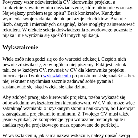
Powyższy wzór odzwierciedla CV kierownika projektu, a
konkretnie zawarte w nim doświadczenie, które nikim nie wzruszy.
Największy problem tego opisu? Brak konkretów. Kandydat
wymienia swoje zadania, ale nie pokazuje ich efektów. Brakuje
liczb, danych i mierzalnych osiągnięć, które mogłyby zainteresować
rekrutera. W efekcie sekcja doświadczenia zawodowego pozostaje
nijaka i nie wyróżnia się spośród innych aplikacji.
Wykształcenie
Wiele osób nie zgodzi się co do wartości edukacji. Część z nich
pewnie zdziwiła się, że w ogóle o niej piszemy. Fakt jest jednak
taki, że w każdym CV, również w CV dla kierownika projektu,
informacja o Twoim
wykształceniu
po prostu musi się znaleźć – bez
niej rekruter natychmiast zacznie zadawać sobie pytania i
zastanawiać się, skąd wzięła się taka dziura.
Aby zdobyć pracę jako kierownik projektu, trzeba wykazać się
odpowiednim wykształceniem kierunkowym. W CV nie może więc
zabraknąć wzmianki o uzyskanym stopniu naukowym, bo Licencjat
z zarządzania projektami to minimum. Z Twojego CV musi także
jasno wynikać, że kompetencje typu wdrażanie metodyk agile i
analiza ryzyka projektowego masz opanowane do perfekcji.
W wykształceniu, jak sama nazwa wskazuje, należy opisać swoją