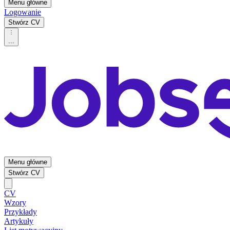
Menu główne
Logowanie
Stwórz CV
...
Menu główne
Stwórz CV
CV
Wzory
Przykłady
Artykuły