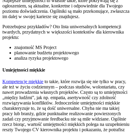
Najlepsze umiejętności to właśnie takie, które pokrywają się z
ogłoszeniem, są aktualne, konkretne i odpowiednie dla Twojego
poziomu doświadczenia. Ogólniki są mało przekonujące, zwłaszcza
im dalej w swojej karierze się znajdujesz.
Potrzebujesz przykładów? Oto lista uniwersalnych kompetencji
twardych, przydatnych w większości kontekstów dla kierownika
projektu:
znajomość MS Project
planowanie budżetu projektowego
analiza ryzyka projektowego
Umiejętności miękkie
Kompetencje miękkie
to takie, które rozwija się nie tylko w pracy,
ale też w życiu codziennym – podczas studiów, wolontariatu, czy
nawet prowadzenia własnych projektów. Często są to umiejętności
„między ludźmi”, jak np. empatia, asertywność czy zdolność
rozwiązywania konfliktów. Jednocześnie umiejętności miękkie
charakteryzuje to, że są dość uniwersalne. Chyba nie ma takiej
pracy lub branży, gdzie punktualne realizowanie powierzonych
zadań czy przyjmowanie feedbacku nie są mile widziane. Ogólnie
rzecz biorąc, wartość umiejętności miękkich polega na uzupełnieniu
reszty Twojego CV kierownika projektu i pokazaniu, że potrafisz