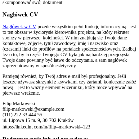
skomponować swój dokument.
Nagłówek CV
Nagłówek w CV
przede wszystkim pełni funkcję informacyjną. Jest
to ten obszar w życiorysie kierownika projektu, na który rekruter
spojrzy w pierwszej kolejności. W nim znajdują się Twoje dane
kontaktowe, zdjęcie, tytuł zawodowy, imię i nazwisko oraz
(czasami) linki do profilów na portalach społecznościowych. Zadbaj
też o to, by ta część Twojego CV była jak najbardziej przejrzysta –
Twoje dane powinny być łatwe do odczytania, a sam nagłówek
zaprezentowany w sposób estetyczny.
Pamiętaj również, by Twój adres e-mail był profesjonalny. Jeśli
jeszcze używasz skrzynki z ksywkami czy żartami, koniecznie załóż
nową – jest to ważny element wizerunku, który może wpływać na
pierwsze wrażenie.
Filip Markowski
filip-markowski@example.com
(111) 222 33 444 55
ul. Lipowa 15 m. 9, 30-702 Kraków
https://linkedin․com/in/filip–markowski–123