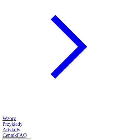
Wzory
Przykłady
Artykuły
Cennik
FAQ