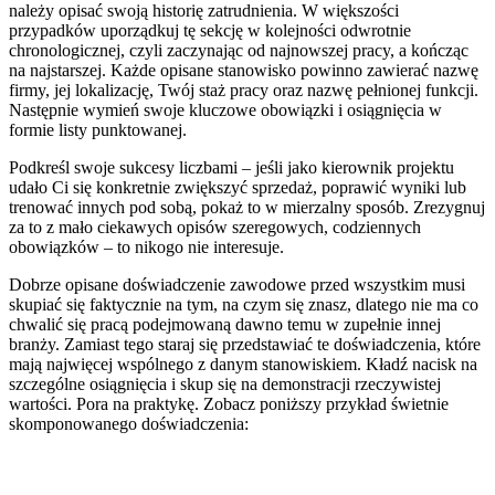
należy opisać swoją historię zatrudnienia. W większości
przypadków uporządkuj tę sekcję w kolejności odwrotnie
chronologicznej, czyli zaczynając od najnowszej pracy, a kończąc
na najstarszej. Każde opisane stanowisko powinno zawierać nazwę
firmy, jej lokalizację, Twój staż pracy oraz nazwę pełnionej funkcji.
Następnie wymień swoje kluczowe obowiązki i osiągnięcia w
formie listy punktowanej.
Podkreśl swoje sukcesy liczbami – jeśli jako kierownik projektu
udało Ci się konkretnie zwiększyć sprzedaż, poprawić wyniki lub
trenować innych pod sobą, pokaż to w mierzalny sposób. Zrezygnuj
za to z mało ciekawych opisów szeregowych, codziennych
obowiązków – to nikogo nie interesuje.
Dobrze opisane doświadczenie zawodowe przed wszystkim musi
skupiać się faktycznie na tym, na czym się znasz, dlatego nie ma co
chwalić się pracą podejmowaną dawno temu w zupełnie innej
branży. Zamiast tego staraj się przedstawiać te doświadczenia, które
mają najwięcej wspólnego z danym stanowiskiem. Kładź nacisk na
szczególne osiągnięcia i skup się na demonstracji rzeczywistej
wartości. Pora na praktykę. Zobacz poniższy przykład świetnie
skomponowanego doświadczenia: