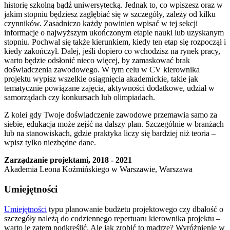
historię szkolną bądź uniwersytecką. Jednak to, co wpiszesz oraz w
jakim stopniu będziesz zagłębiać się w szczegóły, zależy od kilku
czynników. Zasadniczo każdy powinien wpisać w tej sekcji
informacje o najwyższym ukończonym etapie nauki lub uzyskanym
stopniu. Pochwal się także kierunkiem, kiedy ten etap się rozpoczął i
kiedy zakończył. Dalej, jeśli dopiero co wchodzisz na rynek pracy,
warto będzie odsłonić nieco więcej, by zamaskować brak
doświadczenia zawodowego. W tym celu w CV kierownika
projektu wypisz wszelkie osiągnięcia akademickie, takie jak
tematycznie powiązane zajęcia, aktywności dodatkowe, udział w
samorządach czy konkursach lub olimpiadach.
Z kolei gdy Twoje doświadczenie zawodowe przemawia samo za
siebie, edukacja może zejść na dalszy plan. Szczególnie w branżach
lub na stanowiskach, gdzie praktyka liczy się bardziej niż teoria –
wpisz tylko niezbędne dane.
Zarządzanie projektami, 2018 - 2021
Akademia Leona Koźmińskiego w Warszawie, Warszawa
Umiejętności
Umiejętności
typu planowanie budżetu projektowego czy dbałość o
szczegóły należą do codziennego repertuaru kierownika projektu –
warto je zatem podkreślić. Ale jak zrobić to mądrze? Wyróżnienie w