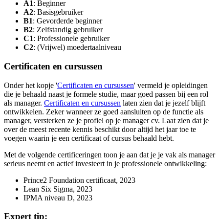
A1
: Beginner
A2
: Basisgebruiker
B1
: Gevorderde beginner
B2
: Zelfstandig gebruiker
C1
: Professionele gebruiker
C2
: (Vrijwel) moedertaalniveau
Certificaten en cursussen
Onder het kopje '
Certificaten en cursussen
' vermeld je opleidingen
die je behaald naast je formele studie, maar goed passen bij een rol
als manager.
Certificaten en cursussen
laten zien dat je jezelf blijft
ontwikkelen. Zeker wanneer ze goed aansluiten op de functie als
manager, versterken ze je profiel op je manager cv. Laat zien dat je
over de meest recente kennis beschikt door altijd het jaar toe te
voegen waarin je een certificaat of cursus behaald hebt.
Met de volgende certificeringen toon je aan dat je je vak als manager
serieus neemt en actief investeert in je professionele ontwikkeling:
Prince2 Foundation certificaat, 2023
Lean Six Sigma, 2023
IPMA niveau D, 2023
Expert tip: