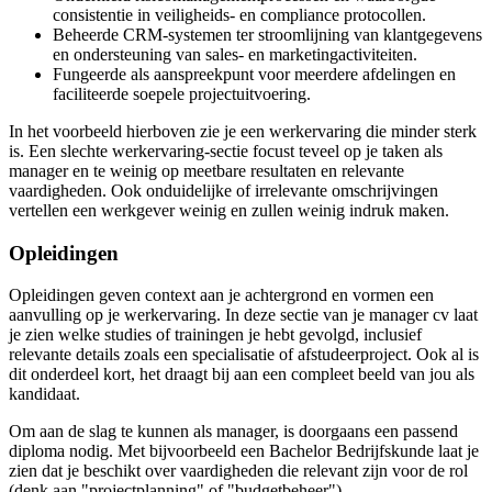
consistentie in veiligheids- en compliance protocollen.
Beheerde CRM-systemen ter stroomlijning van klantgegevens
en ondersteuning van sales- en marketingactiviteiten.
Fungeerde als aanspreekpunt voor meerdere afdelingen en
faciliteerde soepele projectuitvoering.
In het voorbeeld hierboven zie je een werkervaring die minder sterk
is. Een slechte werkervaring-sectie focust teveel op je taken als
manager en te weinig op meetbare resultaten en relevante
vaardigheden. Ook onduidelijke of irrelevante omschrijvingen
vertellen een werkgever weinig en zullen weinig indruk maken.
Opleidingen
Opleidingen geven context aan je achtergrond en vormen een
aanvulling op je werkervaring. In deze sectie van je manager cv laat
je zien welke studies of trainingen je hebt gevolgd, inclusief
relevante details zoals een specialisatie of afstudeerproject. Ook al is
dit onderdeel kort, het draagt bij aan een compleet beeld van jou als
kandidaat.
Om aan de slag te kunnen als manager, is doorgaans een passend
diploma nodig. Met bijvoorbeeld een Bachelor Bedrijfskunde laat je
zien dat je beschikt over vaardigheden die relevant zijn voor de rol
(denk aan "projectplanning" of "budgetbeheer").