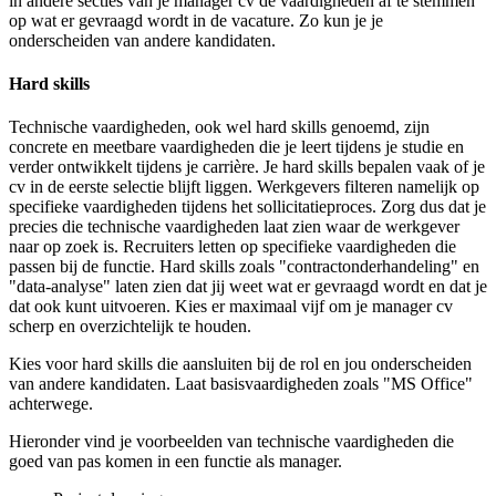
in andere secties van je manager cv de vaardigheden af te stemmen
op wat er gevraagd wordt in de vacature. Zo kun je je
onderscheiden van andere kandidaten.
Hard skills
Technische vaardigheden, ook wel hard skills genoemd, zijn
concrete en meetbare vaardigheden die je leert tijdens je studie en
verder ontwikkelt tijdens je carrière. Je hard skills bepalen vaak of je
cv in de eerste selectie blijft liggen. Werkgevers filteren namelijk op
specifieke vaardigheden tijdens het sollicitatieproces. Zorg dus dat je
precies die technische vaardigheden laat zien waar de werkgever
naar op zoek is. Recruiters letten op specifieke vaardigheden die
passen bij de functie. Hard skills zoals "contractonderhandeling" en
"data-analyse" laten zien dat jij weet wat er gevraagd wordt en dat je
dat ook kunt uitvoeren. Kies er maximaal vijf om je manager cv
scherp en overzichtelijk te houden.
Kies voor hard skills die aansluiten bij de rol en jou onderscheiden
van andere kandidaten. Laat basisvaardigheden zoals "MS Office"
achterwege.
Hieronder vind je voorbeelden van technische vaardigheden die
goed van pas komen in een functie als manager.