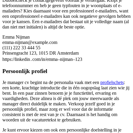
Dubbelcheck je contactgegevens voordat je verdergaat. Klopt je
telefoonnummer en heb je geen typfouten in je woonplaats of e-
mailadres? Kies daarnaast voor een professioneel e-mailadres, want
een onprofessioneel e-mailadres kan ook negatieve gevolgen hebben
voor je kansen. Een e-mailadres dat bestaat uit je volledige naam (al
dan niet met initialen) is altijd de beste optie.
Emma Nijman
emma-nijman@example.com
(111) 222 33 444 55
Prinsengracht 123, 1015 DR Amsterdam
https://linkedin․com/in/emma–nijman–123
Persoonlijk profiel
Je manager cv begint na de personalia vaak met een
profielschets
:
een korte, krachtige introductie die in één oogopslag laat zien wie jij
bent. In een paar zinnen benoem je je functietitel, ervaring en
vaardigheden. Deze alinea is dé plek om jouw meerwaarde als
manager direct duidelijk te maken. Verkoop jezelf goed in je
persoonlijk profiel, maar zorg er wel voor dat de informatie
consistent is met de rest van je cv. Daarnaast is het handig om
woorden uit de vacaturetekst te gebruiken.
Je kunt ervoor kiezen om ook een persoonlijke doelstelling in je