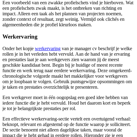
Een voorbeeld van een zwakke profielschets vind je hierboven. Wat
een profielschets zwak maakt, is het ontbreken van richting en
impact. Alleen een taak als het plannen van projecten noemen,
zonder context of resultaat, zegt weinig. Vermijd ook clichés en
algemeenheden die je profiel kleurloos maken.
Werkervaring
Onder het kopje
werkervaring
van je manager cv beschrijf je welke
rollen je in het verleden hebt vervuld. Aan de hand van je ervaring
en prestaties laat je aan werkgevers zien waarom jij de meest
geschikte kandidaat bent. Begin bij je huidige of meest recente
functie en werk terug naar eerdere werkervaring. Deze omgekeerd-
chronologische volgorde maakt het makkelijker voor werkgevers
om je loopbaan te volgen. Gebruik puntsgewijze opsommingen om
je taken en prestaties overzichtelijk te presenteren.
Een werkgever moet in één oogopslag een goed idee hebben van
iedere functie die je hebt vervuld. Houd het daarom kort en beperk
je tot je belangrijkste prestaties per rol.
Een effectieve werkervaring-sectie vertelt een overtuigend verhaal:
beknopt, relevant en afgestemd op de functie waarop je solliciteert.
De sectie benoemt niet alleen dagelijkse taken, maar vooral de
impact die je hebt gehad in eerdere rollen. Hieronder zie je een