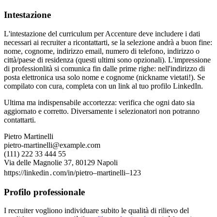
Intestazione
L'intestazione del curriculum per Accenture deve includere i dati
necessari ai recruiter a ricontattarti, se la selezione andrà a buon fine:
nome, cognome, indirizzo email, numero di telefono, indirizzo o
città/paese di residenza (questi ultimi sono opzionali). L'impressione
di professionlità si comunica fin dalle prime righe: nell'indirizzo di
posta elettronica usa solo nome e cognome (nickname vietati!). Se
compilato con cura, completa con un link al tuo profilo LinkedIn.
Ultima ma indispensabile accortezza: verifica che ogni dato sia
aggiornato e corretto. Diversamente i selezionatori non potranno
contattarti.
Pietro Martinelli
pietro-martinelli@example.com
(111) 222 33 444 55
Via delle Magnolie 37, 80129 Napoli
https://linkedin․com/in/pietro–martinelli–123
Profilo professionale
I recruiter vogliono individuare subito le qualità di rilievo del