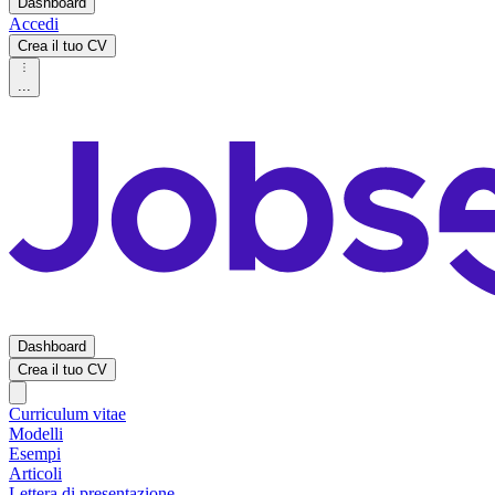
Dashboard
Accedi
Crea il tuo CV
...
Dashboard
Crea il tuo CV
Curriculum vitae
Modelli
Esempi
Articoli
Lettera di presentazione