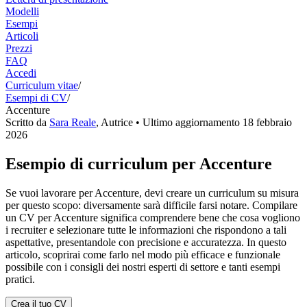
Modelli
Esempi
Articoli
Prezzi
FAQ
Accedi
Curriculum vitae
/
Esempi di CV
/
Accenture
Scritto da
Sara Reale
,
Autrice
• Ultimo aggiornamento
18 febbraio
2026
Esempio di curriculum per Accenture
Se vuoi lavorare per Accenture, devi creare un curriculum su misura
per questo scopo: diversamente sarà difficile farsi notare. Compilare
un CV per Accenture significa comprendere bene che cosa vogliono
i recruiter e selezionare tutte le informazioni che rispondono a tali
aspettative, presentandole con precisione e accuratezza. In questo
articolo, scoprirai come farlo nel modo più efficace e funzionale
possibile con i consigli dei nostri esperti di settore e tanti esempi
pratici.
Crea il tuo CV