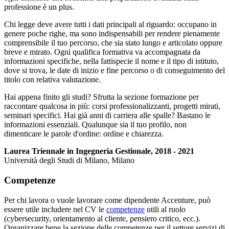
professione è un plus.
Chi legge deve avere tutti i dati principali al riguardo: occupano in
genere poche righe, ma sono indispensabili per rendere pienamente
comprensibile il tuo percorso, che sia stato lungo e articolato oppure
breve e mirato. Ogni qualifica formativa va accompagnata da
informazioni specifiche, nella fattispecie il nome e il tipo di istituto,
dove si trova, le date di inizio e fine percorso o di conseguimento del
titolo con relativa valutazione.
Hai appena finito gli studi? Sfrutta la sezione formazione per
raccontare qualcosa in più: corsi professionalizzanti, progetti mirati,
seminari specifici. Hai già anni di carriera alle spalle? Bastano le
informazioni essenziali. Qualunque sia il tuo profilo, non
dimenticare le parole d'ordine: ordine e chiarezza.
Laurea Triennale in Ingegneria Gestionale, 2018 - 2021
Università degli Studi di Milano, Milano
Competenze
Per chi lavora o vuole lavorare come dipendente Accenture, può
essere utile includere nel CV le
competenze
utili al ruolo
(cybersecurity, orientamento al cliente, pensiero critico, ecc.).
Organizzare bene la sezione delle competenze per il settore servizi di