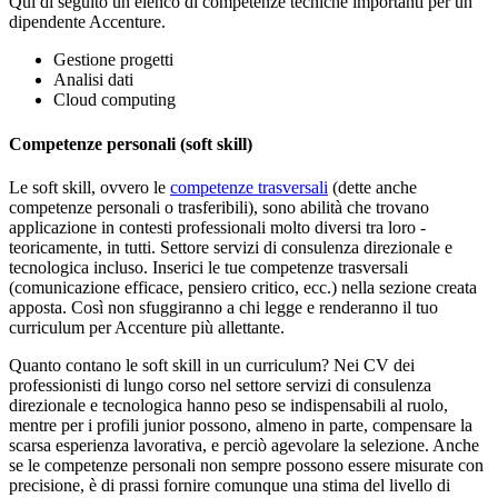
Qui di seguito un elenco di competenze tecniche importanti per un
dipendente Accenture.
Gestione progetti
Analisi dati
Cloud computing
Competenze personali (soft skill)
Le soft skill, ovvero le
competenze trasversali
(dette anche
competenze personali o trasferibili), sono abilità che trovano
applicazione in contesti professionali molto diversi tra loro -
teoricamente, in tutti. Settore servizi di consulenza direzionale e
tecnologica incluso. Inserici le tue competenze trasversali
(comunicazione efficace, pensiero critico, ecc.) nella sezione creata
apposta. Così non sfuggiranno a chi legge e renderanno il tuo
curriculum per Accenture più allettante.
Quanto contano le soft skill in un curriculum? Nei CV dei
professionisti di lungo corso nel settore servizi di consulenza
direzionale e tecnologica hanno peso se indispensabili al ruolo,
mentre per i profili junior possono, almeno in parte, compensare la
scarsa esperienza lavorativa, e perciò agevolare la selezione. Anche
se le competenze personali non sempre possono essere misurate con
precisione, è di prassi fornire comunque una stima del livello di