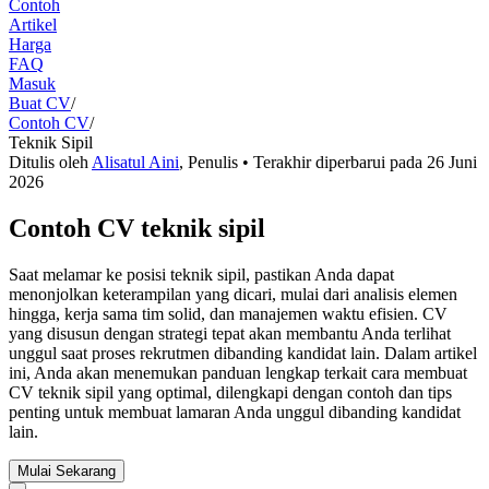
Contoh
Artikel
Harga
FAQ
Masuk
Buat CV
/
Contoh CV
/
Teknik Sipil
Ditulis oleh
Alisatul Aini
,
Penulis
• Terakhir diperbarui pada
26 Juni
2026
Contoh CV teknik sipil
Saat melamar ke posisi teknik sipil, pastikan Anda dapat
menonjolkan keterampilan yang dicari, mulai dari analisis elemen
hingga, kerja sama tim solid, dan manajemen waktu efisien. CV
yang disusun dengan strategi tepat akan membantu Anda terlihat
unggul saat proses rekrutmen dibanding kandidat lain. Dalam artikel
ini, Anda akan menemukan panduan lengkap terkait cara membuat
CV teknik sipil yang optimal, dilengkapi dengan contoh dan tips
penting untuk membuat lamaran Anda unggul dibanding kandidat
lain.
Mulai Sekarang