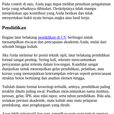
Pada contoh di atas, Anda juga dapat melihat penulisan pengalaman
kerja yang sebaiknya dihindari. Deskripsinya tidak mampu
menjelaskan apa kontribusi yang Anda berikan dan tidak
menyertakan bukti nyata berupa angka atau hasil kerja.
Pendidikan
Bagian latar belakang
pendidikan di CV
berfungsi untuk
menampilkan riwayat dan pencapaian akademis Anda, mulai dari
sekolah hingga kuliah.
Jika Anda melamar ke posisi teknik sipil, latar belakang pendidikan
formal sangat penting. Sering kali, rekruter mencantumkan
persyaratan gelar tertentu dalam lowongan. Kandidat sangat
dianjurkan untuk menonjolkan gelar pendidikan, pelatihan, atau
kursus yang menunjukkan keterampilan relevan seperti perencanaan
struktur beton bertulang dan analisis elemen hingga.
Tulislah dalam format kronologi terbalik, artinya, pendidikan paling
terakhir ditulis paling awal. Pastikan mencantumkan nama institusi,
jurusan, gelar, IPK atau nilai rapor, serta tahun pendidikan. Bila ada,
sertakan prestasi akademik, mata kuliah atau mata pelajaran
pendukung, atau penghargaan yang diraih.
Agar lebih informatif dan rapi, tampilkan poin-poin terkait prestasi,