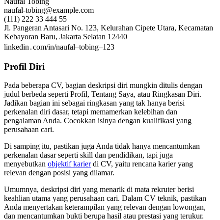
Naufal Tobing
naufal-tobing@example.com
(111) 222 33 444 55
Jl. Pangeran Antasari No. 123, Kelurahan Cipete Utara, Kecamatan
Kebayoran Baru, Jakarta Selatan 12440
linkedin․com/in/naufal–tobing–123
Profil Diri
Pada beberapa CV, bagian deskripsi diri mungkin ditulis dengan
judul berbeda seperti Profil, Tentang Saya, atau Ringkasan Diri.
Jadikan bagian ini sebagai ringkasan yang tak hanya berisi
perkenalan diri dasar, tetapi memamerkan kelebihan dan
pengalaman Anda. Cocokkan isinya dengan kualifikasi yang
perusahaan cari.
Di samping itu, pastikan juga Anda tidak hanya mencantumkan
perkenalan dasar seperti skill dan pendidikan, tapi juga
menyebutkan
objektif karier
di CV, yaitu rencana karier yang
relevan dengan posisi yang dilamar.
Umumnya, deskripsi diri yang menarik di mata rekruter berisi
keahlian utama yang perusahaan cari. Dalam CV teknik, pastikan
Anda menyertakan keterampilan yang relevan dengan lowongan,
dan mencantumkan bukti berupa hasil atau prestasi yang terukur.