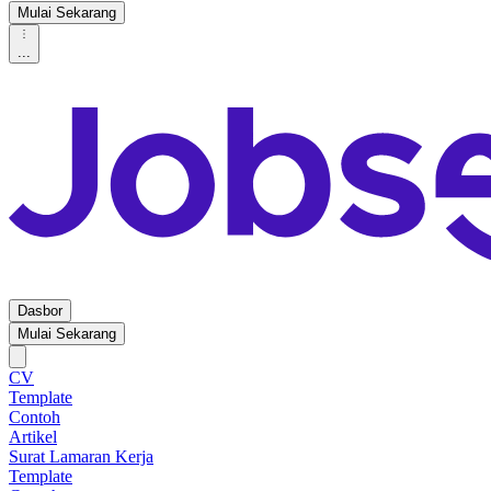
Mulai Sekarang
...
Dasbor
Mulai Sekarang
CV
Template
Contoh
Artikel
Surat Lamaran Kerja
Template