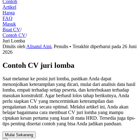
Contoh
Artikel
Harga
FAQ
Masuk
Buat CV
/
Contoh CV
/
Juri Lomba
Ditulis oleh
Alisatul Aini
,
Penulis
• Terakhir diperbarui pada
26 Juni
2026
Contoh CV juri lomba
Saat melamar ke posisi juri lomba, pastikan Anda dapat
menonjolkan keterampilan yang dicari, mulai dari analisis data hasil
lomba, empati terhadap setiap peserta, dan keterbukaan terhadap
masukan konstruktif. Agar berhasil lolos tahap berikutnya, Anda
perlu siapkan CV yang mencerminkan keterampilan dan
pengalaman Anda secara optimal. Melalui artikel ini, Anda akan
belajar bagaimana cara membuat CV juri lomba yang mampu
ciptakan kesan pertama yang kuat di mata HRD. Tersedia juga tips-
tips penting disertai contoh yang bisa Anda jadikan panduan.
Mulai Sekarang