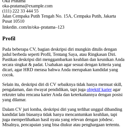
Oka Pratama
oka-pratama@example.com
(111) 222 33 444 55
Jalan Cempaka Putih Tengah No. 15A, Cempaka Putih, Jakarta
Pusat 10510
linkedin․com/in/oka–pratama–123
Profil
Pada beberapa CV, bagian deskripsi diri mungkin ditulis dengan
judul berbeda seperti Profil, Tentang Saya, atau Ringkasan Diri.
Pastikan deskripsi diri menggambarkan keahlian dan keunikan Anda
secara singkat & padat. Usahakan agar sesuai dengan kriteria yang
dicari, agar HRD merasa bahwa Anda merupakan kandidat yang
cocok.
Selain itu, deskripsi diri di CV sebaiknya tidak hanya memuat skill,
pengalaman, dan riwayat pendidikan, tapi juga
objektif karier
agar
rekruter tahu rencana karier Anda dan keterkaitannya dengan posisi
yang dilamar.
Dalam CV juri lomba, deskripsi diri yang terlihat unggul dibanding
kandidat lain biasanya tidak hanya mencantumkan keahlian, tapi
juga memperlihatkan hasil nyata yang relevan dengan jobdesc.
Misalnya, pencapaian yang bisa diukur atau penghargaan tertentu.