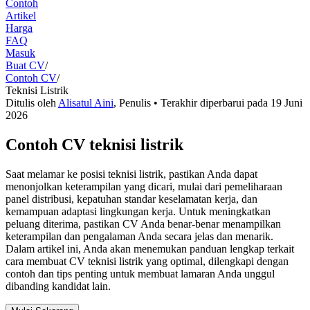
Contoh
Artikel
Harga
FAQ
Masuk
Buat CV
/
Contoh CV
/
Teknisi Listrik
Ditulis oleh
Alisatul Aini
,
Penulis
• Terakhir diperbarui pada
19 Juni
2026
Contoh CV teknisi listrik
Saat melamar ke posisi teknisi listrik, pastikan Anda dapat
menonjolkan keterampilan yang dicari, mulai dari pemeliharaan
panel distribusi, kepatuhan standar keselamatan kerja, dan
kemampuan adaptasi lingkungan kerja. Untuk meningkatkan
peluang diterima, pastikan CV Anda benar-benar menampilkan
keterampilan dan pengalaman Anda secara jelas dan menarik.
Dalam artikel ini, Anda akan menemukan panduan lengkap terkait
cara membuat CV teknisi listrik yang optimal, dilengkapi dengan
contoh dan tips penting untuk membuat lamaran Anda unggul
dibanding kandidat lain.