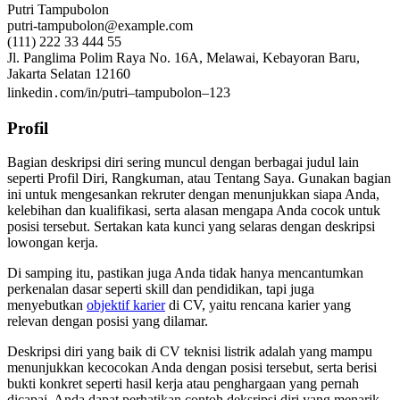
Putri Tampubolon
putri-tampubolon@example.com
(111) 222 33 444 55
Jl. Panglima Polim Raya No. 16A, Melawai, Kebayoran Baru,
Jakarta Selatan 12160
linkedin․com/in/putri–tampubolon–123
Profil
Bagian deskripsi diri sering muncul dengan berbagai judul lain
seperti Profil Diri, Rangkuman, atau Tentang Saya. Gunakan bagian
ini untuk mengesankan rekruter dengan menunjukkan siapa Anda,
kelebihan dan kualifikasi, serta alasan mengapa Anda cocok untuk
posisi tersebut. Sertakan kata kunci yang selaras dengan deskripsi
lowongan kerja.
Di samping itu, pastikan juga Anda tidak hanya mencantumkan
perkenalan dasar seperti skill dan pendidikan, tapi juga
menyebutkan
objektif karier
di CV, yaitu rencana karier yang
relevan dengan posisi yang dilamar.
Deskripsi diri yang baik di CV teknisi listrik adalah yang mampu
menunjukkan kecocokan Anda dengan posisi tersebut, serta berisi
bukti konkret seperti hasil kerja atau penghargaan yang pernah
dicapai. Anda dapat perhatikan contoh deksripsi diri yang menarik