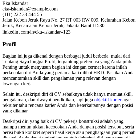
Eka Iskandar
eka-iskandar@example.com
(111) 222 33 444 55
Jalan Kebon Jeruk Raya No. 27 RT 003 RW 009, Kelurahan Kebon
Jeruk, Kecamatan Kebon Jeruk, Jakarta Barat 11530
linkedin․com/in/eka–iskandar–123
Profil
Bagian ini juga dikenal dengan berbagai judul berbeda, mulai dari
Tentang Saya hingga Profil, tergantung preferensi yang Anda pilih.
Penting untuk menyusun bagian ini dengan cermat karena inilah
perkenalan diri Anda yang pertama kali dilihat HRD. Pastikan Anda
mencantumkan skill dan pengalaman yang relevan dengan
lowongan kerja.
Selain itu, deskripsi diri di CV sebaiknya tidak hanya memuat skill,
pengalaman, dan riwayat pendidikan, tapi juga
objektif karier
agar
rekruter tahu rencana karier Anda dan keterkaitannya dengan posisi
yang dilamar.
Deskripsi diri yang baik di CV pekerja konstruksi adalah yang
mampu menunjukkan kecocokan Anda dengan posisi tersebut, serta
berisi bukti konkret seperti hasil kerja atau penghargaan yang pernah
dicapai. Anda dapat perhatikan contoh deksripsi diri yang menarik