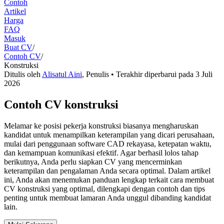
Contoh
Artikel
Harga
FAQ
Masuk
Buat CV
/
Contoh CV
/
Konstruksi
Ditulis oleh
Alisatul Aini
,
Penulis
• Terakhir diperbarui pada
3 Juli
2026
Contoh CV konstruksi
Melamar ke posisi pekerja konstruksi biasanya mengharuskan
kandidat untuk menampilkan keterampilan yang dicari perusahaan,
mulai dari penggunaan software CAD rekayasa, ketepatan waktu,
dan kemampuan komunikasi efektif. Agar berhasil lolos tahap
berikutnya, Anda perlu siapkan CV yang mencerminkan
keterampilan dan pengalaman Anda secara optimal. Dalam artikel
ini, Anda akan menemukan panduan lengkap terkait cara membuat
CV konstruksi yang optimal, dilengkapi dengan contoh dan tips
penting untuk membuat lamaran Anda unggul dibanding kandidat
lain.