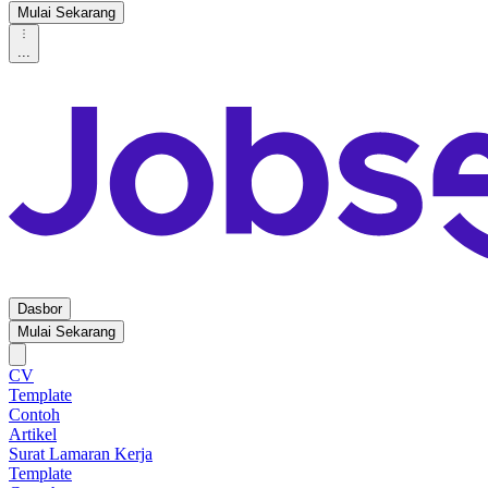
Mulai Sekarang
...
Dasbor
Mulai Sekarang
CV
Template
Contoh
Artikel
Surat Lamaran Kerja
Template