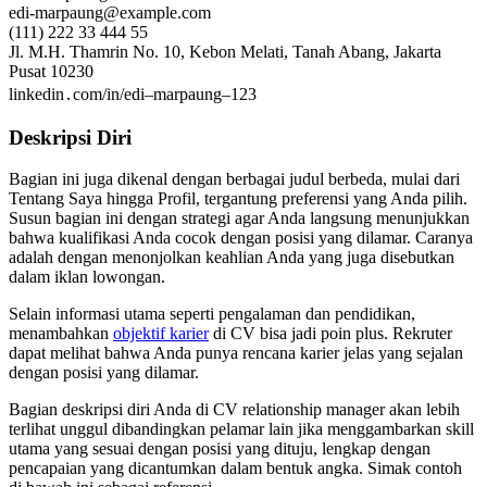
edi-marpaung@example.com
(111) 222 33 444 55
Jl. M.H. Thamrin No. 10, Kebon Melati, Tanah Abang, Jakarta
Pusat 10230
linkedin․com/in/edi–marpaung–123
Deskripsi Diri
Bagian ini juga dikenal dengan berbagai judul berbeda, mulai dari
Tentang Saya hingga Profil, tergantung preferensi yang Anda pilih.
Susun bagian ini dengan strategi agar Anda langsung menunjukkan
bahwa kualifikasi Anda cocok dengan posisi yang dilamar. Caranya
adalah dengan menonjolkan keahlian Anda yang juga disebutkan
dalam iklan lowongan.
Selain informasi utama seperti pengalaman dan pendidikan,
menambahkan
objektif karier
di CV bisa jadi poin plus. Rekruter
dapat melihat bahwa Anda punya rencana karier jelas yang sejalan
dengan posisi yang dilamar.
Bagian deskripsi diri Anda di CV relationship manager akan lebih
terlihat unggul dibandingkan pelamar lain jika menggambarkan skill
utama yang sesuai dengan posisi yang dituju, lengkap dengan
pencapaian yang dicantumkan dalam bentuk angka. Simak contoh