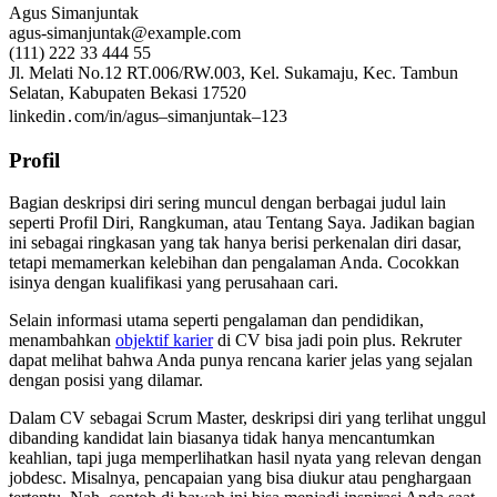
Agus Simanjuntak
agus-simanjuntak@example.com
(111) 222 33 444 55
Jl. Melati No.12 RT.006/RW.003, Kel. Sukamaju, Kec. Tambun
Selatan, Kabupaten Bekasi 17520
linkedin․com/in/agus–simanjuntak–123
Profil
Bagian deskripsi diri sering muncul dengan berbagai judul lain
seperti Profil Diri, Rangkuman, atau Tentang Saya. Jadikan bagian
ini sebagai ringkasan yang tak hanya berisi perkenalan diri dasar,
tetapi memamerkan kelebihan dan pengalaman Anda. Cocokkan
isinya dengan kualifikasi yang perusahaan cari.
Selain informasi utama seperti pengalaman dan pendidikan,
menambahkan
objektif karier
di CV bisa jadi poin plus. Rekruter
dapat melihat bahwa Anda punya rencana karier jelas yang sejalan
dengan posisi yang dilamar.
Dalam CV sebagai Scrum Master, deskripsi diri yang terlihat unggul
dibanding kandidat lain biasanya tidak hanya mencantumkan
keahlian, tapi juga memperlihatkan hasil nyata yang relevan dengan
jobdesc. Misalnya, pencapaian yang bisa diukur atau penghargaan