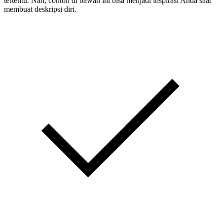
tertentu. Nah, contoh di bawah ini bisa menjadi inspirasi Anda saat
membuat deskripsi diri.