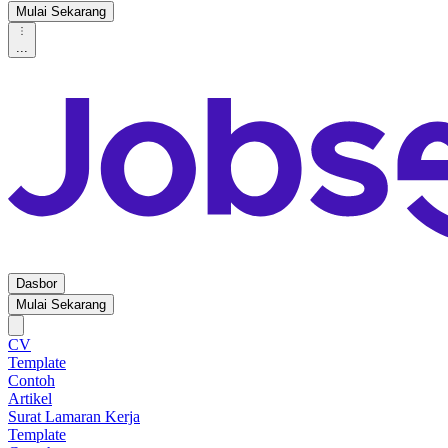
Mulai Sekarang
...
Dasbor
Mulai Sekarang
CV
Template
Contoh
Artikel
Surat Lamaran Kerja
Template