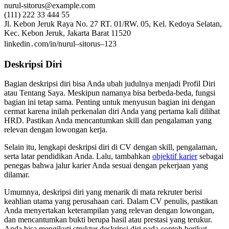
nurul-sitorus@example.com
(111) 222 33 444 55
Jl. Kebon Jeruk Raya No. 27 RT. 01/RW. 05, Kel. Kedoya Selatan,
Kec. Kebon Jeruk, Jakarta Barat 11520
linkedin․com/in/nurul–sitorus–123
Deskripsi Diri
Bagian deskripsi diri bisa Anda ubah judulnya menjadi Profil Diri
atau Tentang Saya. Meskipun namanya bisa berbeda-beda, fungsi
bagian ini tetap sama. Penting untuk menyusun bagian ini dengan
cermat karena inilah perkenalan diri Anda yang pertama kali dilihat
HRD. Pastikan Anda mencantumkan skill dan pengalaman yang
relevan dengan lowongan kerja.
Selain itu, lengkapi deskripsi diri di CV dengan skill, pengalaman,
serta latar pendidikan Anda. Lalu, tambahkan
objektif karier
sebagai
penegas bahwa jalur karier Anda sesuai dengan pekerjaan yang
dilamar.
Umumnya, deskripsi diri yang menarik di mata rekruter berisi
keahlian utama yang perusahaan cari. Dalam CV penulis, pastikan
Anda menyertakan keterampilan yang relevan dengan lowongan,
dan mencantumkan bukti berupa hasil atau prestasi yang terukur.
Anda bisa mengikuti struktur deskripsi diri pada contoh berikut.