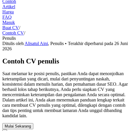
Contoh
Artikel
Harga
FAQ
Masuk
Buat CV
/
Contoh CV
/
Penulis
Ditulis oleh
Alisatul Aini
,
Penulis
• Terakhir diperbarui pada
26 Juni
2026
Contoh CV penulis
Saat melamar ke posisi penulis, pastikan Anda dapat menonjolkan
keterampilan yang dicari, mulai dari penyuntingan naskah,
konsistensi dalam menulis harian, dan pemahaman dasar SEO. Agar
berhasil lolos tahap berikutnya, Anda perlu siapkan CV yang
mencerminkan keterampilan dan pengalaman Anda secara optimal.
Dalam artikel ini, Anda akan menemukan panduan lengkap terkait
cara membuat CV penulis yang optimal, dilengkapi dengan contoh
dan tips penting untuk membuat lamaran Anda unggul dibanding
kandidat lain.
Mulai Sekarang