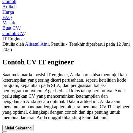
Contoh
Artikel
Harga
FAQ
Masuk
Buat CV
/
Contoh CV
/
IT Engineer
Ditulis oleh
Alisatul Aini
,
Penulis
• Terakhir diperbarui pada
12 Juni
2026
Contoh CV IT engineer
Saat melamar ke posisi IT engineer, Anda harus bisa menunjukkan
keterampilan yang sering dicari perusahaan, seperti ketelitian kode
program, kepatuhan pada SLA, dan penguasaan bahasa
pemrograman python. Agar berhasil lolos tahap berikutnya, Anda
perlu siapkan CV yang mencerminkan keterampilan dan
pengalaman Anda secara optimal. Dalam artikel ini, Anda akan
menemukan panduan lengkap terkait cara membuat CV IT engineer
yang optimal, dilengkapi dengan contoh dan tips penting untuk
membuat lamaran Anda unggul dibanding kandidat lain.
Mulai Sekarang