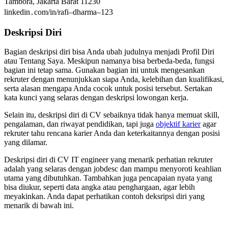
Tambora, Jakarta Barat 11230
linkedin․com/in/rafi–dharma–123
Deskripsi Diri
Bagian deskripsi diri bisa Anda ubah judulnya menjadi Profil Diri
atau Tentang Saya. Meskipun namanya bisa berbeda-beda, fungsi
bagian ini tetap sama. Gunakan bagian ini untuk mengesankan
rekruter dengan menunjukkan siapa Anda, kelebihan dan kualifikasi,
serta alasan mengapa Anda cocok untuk posisi tersebut. Sertakan
kata kunci yang selaras dengan deskripsi lowongan kerja.
Selain itu, deskripsi diri di CV sebaiknya tidak hanya memuat skill,
pengalaman, dan riwayat pendidikan, tapi juga
objektif karier
agar
rekruter tahu rencana karier Anda dan keterkaitannya dengan posisi
yang dilamar.
Deskripsi diri di CV IT engineer yang menarik perhatian rekruter
adalah yang selaras dengan jobdesc dan mampu menyoroti keahlian
utama yang dibutuhkan. Tambahkan juga pencapaian nyata yang
bisa diukur, seperti data angka atau penghargaan, agar lebih
meyakinkan. Anda dapat perhatikan contoh deksripsi diri yang
menarik di bawah ini.