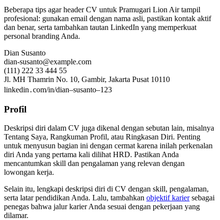
Beberapa tips agar header CV untuk Pramugari Lion Air tampil
profesional: gunakan email dengan nama asli, pastikan kontak aktif
dan benar, serta tambahkan tautan LinkedIn yang memperkuat
personal branding Anda.
Dian Susanto
dian-susanto@example.com
(111) 222 33 444 55
Jl. MH Thamrin No. 10, Gambir, Jakarta Pusat 10110
linkedin․com/in/dian–susanto–123
Profil
Deskripsi diri dalam CV juga dikenal dengan sebutan lain, misalnya
Tentang Saya, Rangkuman Profil, atau Ringkasan Diri. Penting
untuk menyusun bagian ini dengan cermat karena inilah perkenalan
diri Anda yang pertama kali dilihat HRD. Pastikan Anda
mencantumkan skill dan pengalaman yang relevan dengan
lowongan kerja.
Selain itu, lengkapi deskripsi diri di CV dengan skill, pengalaman,
serta latar pendidikan Anda. Lalu, tambahkan
objektif karier
sebagai
penegas bahwa jalur karier Anda sesuai dengan pekerjaan yang
dilamar.