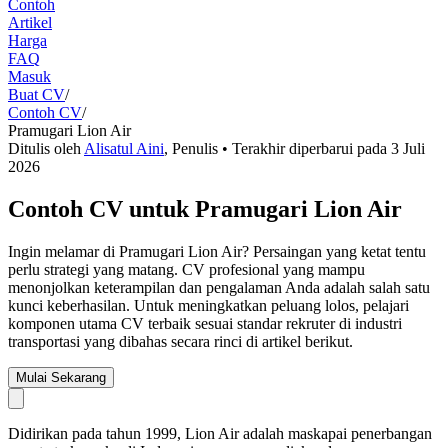
Contoh
Artikel
Harga
FAQ
Masuk
Buat CV
/
Contoh CV
/
Pramugari Lion Air
Ditulis oleh
Alisatul Aini
,
Penulis
• Terakhir diperbarui pada
3 Juli
2026
Contoh CV untuk Pramugari Lion Air
Ingin melamar di Pramugari Lion Air? Persaingan yang ketat tentu
perlu strategi yang matang. CV profesional yang mampu
menonjolkan keterampilan dan pengalaman Anda adalah salah satu
kunci keberhasilan. Untuk meningkatkan peluang lolos, pelajari
komponen utama CV terbaik sesuai standar rekruter di industri
transportasi yang dibahas secara rinci di artikel berikut.
Mulai Sekarang
Didirikan pada tahun 1999, Lion Air adalah maskapai penerbangan