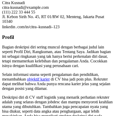
Citra Kusnadi
citra-kusnadi@example.com
(111) 222 33 444 55
Jl. Kebon Sirih No. 45, RT 01/RW 02, Menteng, Jakarta Pusat
10340
linkedin․com/in/citra–kusnadi–123
Profil
Bagian deskripsi diri sering muncul dengan berbagai judul lain
seperti Profil Diri, Rangkuman, atau Tentang Saya. Jadikan bagian
ini sebagai ringkasan yang tak hanya berisi perkenalan diri dasar,
tetapi memamerkan kelebihan dan pengalaman Anda. Cocokkan
isinya dengan kualifikasi yang perusahaan cari.
Selain informasi utama seperti pengalaman dan pendidikan,
menambahkan
objektif karier
di CV bisa jadi poin plus. Rekruter
dapat melihat bahwa Anda punya rencana karier jelas yang sejalan
dengan posisi yang dilamar.
Deskripsi diri di CV staff logistik yang menarik perhatian rekruter
adalah yang selaras dengan jobdesc dan mampu menyoroti keahlian
utama yang dibutuhkan. Tambahkan juga pencapaian nyata yang
bisa diukur, seperti data angka atau penghargaan, agar lebih
meyakinkan. Anda bisa mengikuti struktur deskripsi diri pada