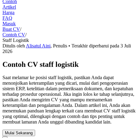
Contoh
Artikel
Harga
FAQ
Masuk
Buat CV
/
Contoh CV
/
Staff Logistik
Ditulis oleh
Alisatul Aini
,
Penulis
• Terakhir diperbarui pada
3 Juli
2026
Contoh CV staff logistik
Saat melamar ke posisi staff logistik, pastikan Anda dapat
menonjolkan keterampilan yang dicari, mulai dari pengoperasian
sistem ERP, ketelitian dalam pemeriksaan dokumen, dan kepatuhan
terhadap prosedur operasional. Jika ingin lolos ke tahap selanjutnya,
pastikan Anda mengirim CV yang mampu memamerkan
keterampilan dan pengalaman Anda. Dalam artikel ini, Anda akan
menemukan panduan lengkap terkait cara membuat CV staff logistik
yang optimal, dilengkapi dengan contoh dan tips penting untuk
membuat lamaran Anda unggul dibanding kandidat lain.
Mulai Sekarang