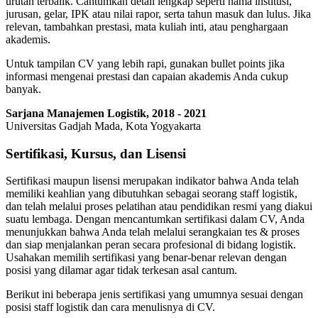
urutan terbalik. Cantumkan detail lengkap seperti nama institusi,
jurusan, gelar, IPK atau nilai rapor, serta tahun masuk dan lulus. Jika
relevan, tambahkan prestasi, mata kuliah inti, atau penghargaan
akademis.
Untuk tampilan CV yang lebih rapi, gunakan bullet points jika
informasi mengenai prestasi dan capaian akademis Anda cukup
banyak.
Sarjana Manajemen Logistik, 2018 - 2021
Universitas Gadjah Mada, Kota Yogyakarta
Sertifikasi, Kursus, dan Lisensi
Sertifikasi maupun lisensi merupakan indikator bahwa Anda telah
memiliki keahlian yang dibutuhkan sebagai seorang staff logistik,
dan telah melalui proses pelatihan atau pendidikan resmi yang diakui
suatu lembaga. Dengan mencantumkan sertifikasi dalam CV, Anda
menunjukkan bahwa Anda telah melalui serangkaian tes & proses
dan siap menjalankan peran secara profesional di bidang logistik.
Usahakan memilih sertifikasi yang benar-benar relevan dengan
posisi yang dilamar agar tidak terkesan asal cantum.
Berikut ini beberapa jenis sertifikasi yang umumnya sesuai dengan
posisi staff logistik dan cara menulisnya di CV.