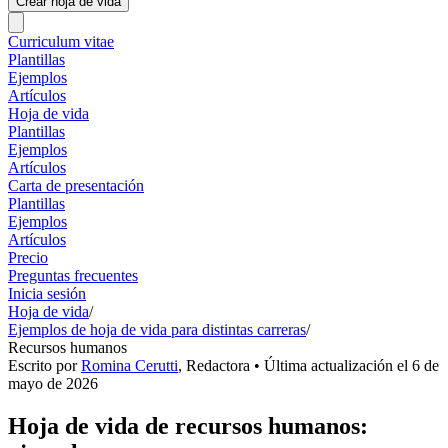
Crear hoja de vida
Curriculum vitae
Plantillas
Ejemplos
Artículos
Hoja de vida
Plantillas
Ejemplos
Artículos
Carta de presentación
Plantillas
Ejemplos
Artículos
Precio
Preguntas frecuentes
Inicia sesión
Hoja de vida
/
Ejemplos de hoja de vida para distintas carreras
/
Recursos humanos
Escrito por
Romina Cerutti
,
Redactora
• Última actualización el
6 de
mayo de 2026
Hoja de vida de recursos humanos: