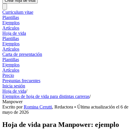
Crear hoja de vida
Curriculum vitae
Plantillas
Ejemplos
Artículos
Hoja de vida
Plantillas
Ejemplos
Artículos
Carta de presentación
Plantillas
Ejemplos
Artículos
Precio
Preguntas frecuentes
Inicia sesión
Hoja de vida
/
Ejemplos de hoja de vida para distintas carreras
/
Manpower
Escrito por
Romina Cerutti
,
Redactora
• Última actualización el
6 de
mayo de 2026
Hoja de vida para Manpower: ejemplo